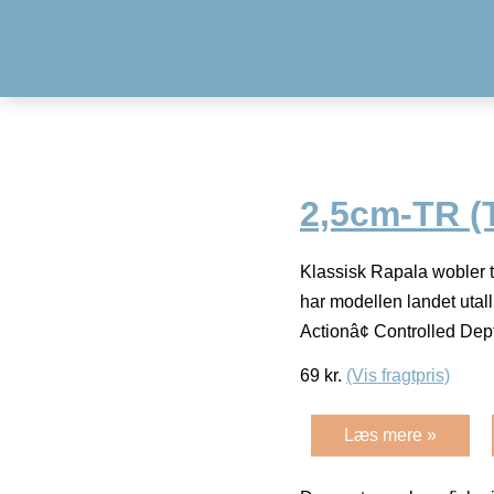
2,5cm-TR (
Klassisk Rapala wobler t
har modellen landet utal
Actionâ¢ Controlled De
69
kr.
(Vis fragtpris)
Læs mere »