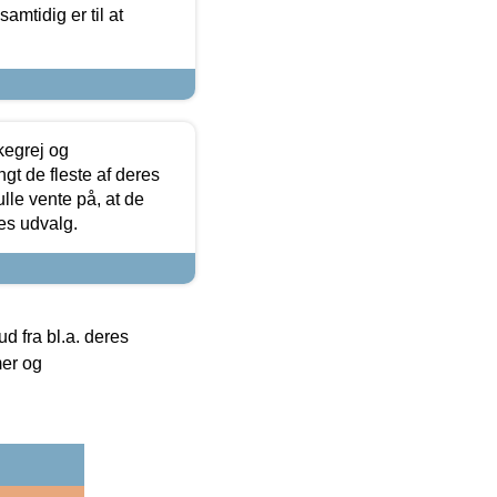
samtidig er til at
kegrej og
angt de fleste af deres
ulle vente på, at de
res udvalg.
 fra bl.a. deres
mer og