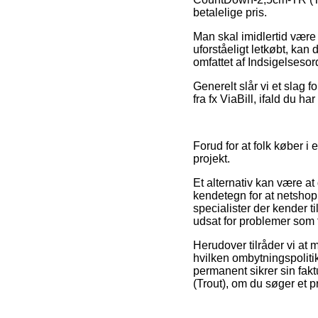
betalelige pris.
Man skal imidlertid være 
uforståeligt letkøbt, kan
omfattet af Indsigelsesor
Generelt slår vi et slag 
fra fx ViaBill, ifald du 
Forud for at folk køber i
projekt.
Et alternativ kan være a
kendetegn for at netshop
specialister der kender t
udsat for problemer som f
Herudover tilråder vi at
hvilken ombytningspoliti
permanent sikrer sin fa
(Trout), om du søger et pr