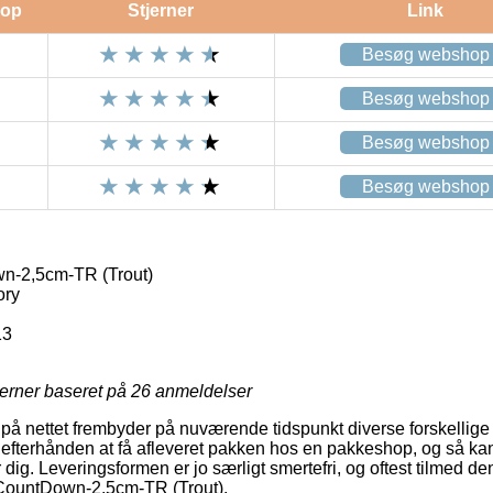
op
Stjerner
Link
Besøg webshop
Besøg webshop
Besøg webshop
Besøg webshop
-2,5cm-TR (Trout)
ory
13
jerner baseret på
26
anmeldelser
å nettet frembyder på nuværende tidspunkt diverse forskellige
efterhånden at få afleveret pakken hos en pakkeshop, og så kan
ig. Leveringsformen er jo særligt smertefri, og oftest tilmed den 
 CountDown-2,5cm-TR (Trout).