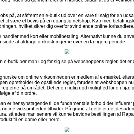
obs på, at såfremt en e-butik udlover en vare til salg for en udsa
 det tit være et bevis på en uoprigtig netshop. Køb med betaling
dningen, hvilket sikrer dig overfor svindlende online forhandlere
for handler med kort eller mobilbetaling. Alternativt kunne du anv
har i sinde at afdrage omkostningerne over en længere periode.
 en e-butik bør man i og for sig se på webshoppens regler, det er 
t granske om online virksomheden er medlem af e-mærket, efter
pen opretholder de opstillede regler, foruden at webshoppen nu o
il reglerne på området. Det er en rigtig god mulighed for en hjæl
ølge af din ordre.
 man er hensynstagende til de fundamentale forhold der influere
k online virksomheden tilbyder. På grund af dette er det desude
ktura, således man senere vil kunne bevidne bestillingen af R
odukt til en dame eller herre.