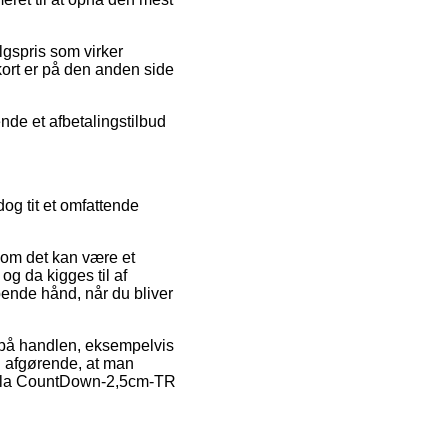
lgspris som virker
skort er på den anden side
.
ende et afbetalingstilbud
dog tit et omfattende
som det kan være et
g da kigges til af
pende hånd, når du bliver
r på handlen, eksempelvis
n afgørende, at man
apala CountDown-2,5cm-TR