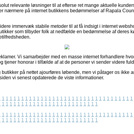
solut relevante løsninger til at efterse ret mange aktuelle kunde
gger nærmere på internet butikkens bedømmelser af Rapala Cou
ere immervæk stabile metoder til at få indsigt i internet websho
utikker som tilbyder folk at nedfælde en bedømmelse af deres køb
detilfredsheden.
reklamer. Vi samarbejder med en masse internet forhandlere hvo
 tjener honorar i tilfælde af at de personer vi sender videre ful
butikker på nettet ajourføres løbende, men vi påtager os ikke an
siden vi senest opdaterede de viste informationer.
1
1
1
1
1
1
1
1
1
1
1
1
1
1
1
1
1
1
1
1
1
1
1
1
1
1
1
1
1
1
1
1
1
1
1
1
1
1
1
1
1
1
1
1
1
1
1
1
1
1
1
1
1
1
1
1
1
1
1
1
1
1
1
1
1
1
1
1
1
1
1
1
1
1
1
1
1
1
1
1
1
1
1
1
1
1
1
1
1
1
1
1
1
1
1
1
1
1
1
1
1
1
1
1
1
1
1
1
1
1
1
1
1
1
1
1
1
1
1
1
1
1