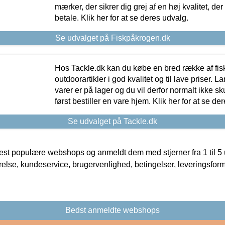
mærker, der sikrer dig grej af en høj kvalitet, der 
betale. Klik her for at se deres udvalg.
Se udvalget på Fiskpåkrogen.dk
Hos Tackle.dk kan du købe en bred række af fis
outdoorartikler i god kvalitet og til lave priser. L
varer er på lager og du vil derfor normalt ikke sk
først bestiller en vare hjem. Klik her for at se de
Se udvalget på Tackle.dk
t populære webshops og anmeldt dem med stjerner fra 1 til 5 ud
rrelse, kundeservice, brugervenlighed, betingelser, leveringsfor
Bedst anmeldte webshops