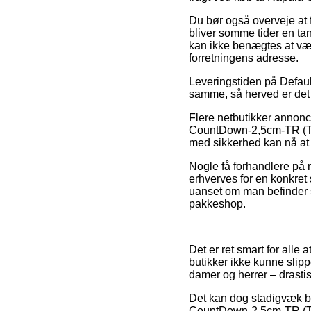
Du bør også overveje at f
bliver somme tider en tan
kan ikke benægtes at vær
forretningens adresse.
Leveringstiden på Defaul
samme, så herved er det 
Flere netbutikker annonc
CountDown-2,5cm-TR (Trou
med sikkerhed kan nå at f
Nogle få forhandlere på n
erhverves for en konkre
uanset om man befinder si
pakkeshop.
Det er ret smart for alle
butikker ikke kunne slipp
damer og herrer – drasti
Det kan dog stadigvæk bli
CountDown-2,5cm-TR (Trou