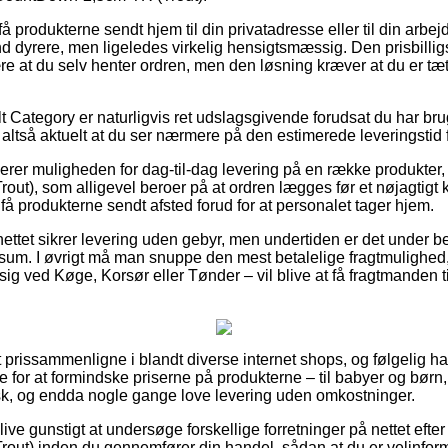
å produkterne sendt hjem til din privatadresse eller til din arb
d dyrere, men ligeledes virkelig hensigtsmæssig. Den prisbilligst
e at du selv henter ordren, men den løsning kræver at du er tæt
t Category er naturligvis ret udslagsgivende forudsat du har bru
altså aktuelt at du ser nærmere på den estimerede leveringstid f
erer muligheden for dag-til-dag levering på en række produkte
t), som alligevel beroer på at ordren lægges før et nøjagtigt 
å produkterne sendt afsted forud for at personalet tager hjem.
ettet sikrer levering uden gebyr, men undertiden er det under be
t sum. I øvrigt må man snuppe den mest betalelige fragtmuligh
g ved Køge, Korsør eller Tønder – vil blive at få fragtmanden til
 at prissammenligne i blandt diverse internet shops, og følgelig h
e for at formindske priserne på produkterne – til babyer og børn
sk, og endda nogle gange love levering uden omkostninger.
ve gunstigt at undersøge forskellige forretninger på nettet eft
t) inden du gennemfører din handel, sådan at du er velinforme