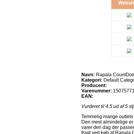
Websh
Navn:
Rapala CountDown
Kategori:
Default Categ
Producent:
Varenummer:
1507577
EAN:
Vurderet til
4.5
ud af 5 st
Temmelig mange outlets p
Den mest almindelige er 
varer den dag der passer d
fragt ved køb af Rapala