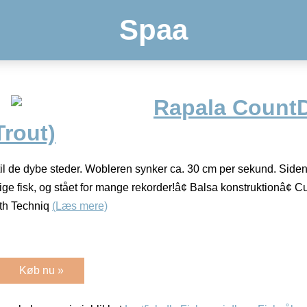
Spaa
Rapala Count
Trout)
il de dybe steder. Wobleren synker ca. 30 cm per sekund. Siden 
lige fisk, og stået for mange rekorder!â¢ Balsa konstruktionâ
pth Techniq
(Læs mere)
Køb nu »