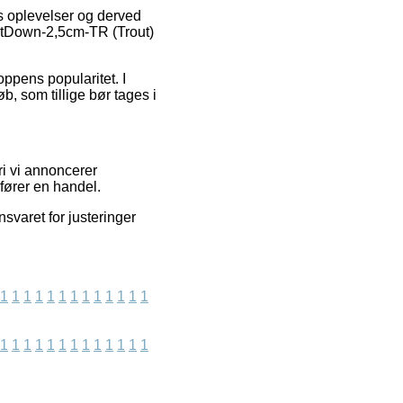
rs oplevelser og derved
ntDown-2,5cm-TR (Trout)
ppens popularitet. I
, som tillige bør tages i
ri vi annoncerer
dfører en handel.
svaret for justeringer
1
1
1
1
1
1
1
1
1
1
1
1
1
1
1
1
1
1
1
1
1
1
1
1
1
1