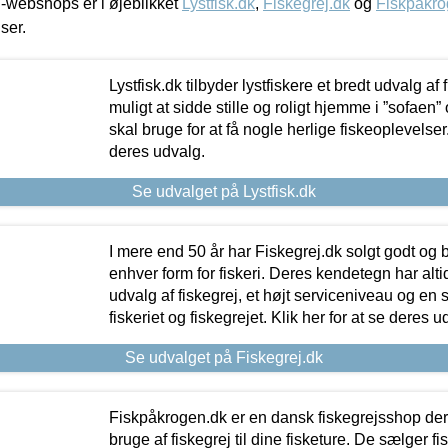
-webshops er i øjeblikket
Lystfisk.dk
,
Fiskegrej.dk
og
Fiskpåkro
iser.
Lystfisk.dk tilbyder lystfiskere et bredt udvalg af
muligt at sidde stille og roligt hjemme i ”sofaen” 
skal bruge for at få nogle herlige fiskeoplevelser.
deres udvalg.
Se udvalget på Lystfisk.dk
I mere end 50 år har Fiskegrej.dk solgt godt og bil
enhver form for fiskeri. Deres kendetegn har al
udvalg af fiskegrej, et højt serviceniveau og en 
fiskeriet og fiskegrejet. Klik her for at se deres u
Se udvalget på Fiskegrej.dk
Fiskpåkrogen.dk er en dansk fiskegrejsshop der 
bruge af fiskegrej til dine fisketure. De sælger fi