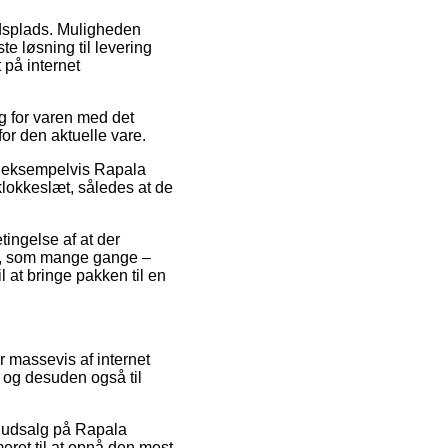
ejdsplads. Muligheden
e løsning til levering
 på internet
g for varen med det
or den aktuelle vare.
r, eksempelvis Rapala
klokkeslæt, således at de
tingelse af at der
ed, som mange gange –
 at bringe pakken til en
ar massevis af internet
, og desuden også til
er udsalg på Rapala
ret til at opnå den mest