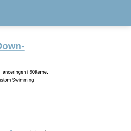
Down-
lanceringen i 60âerne,
¢ Custom Swimming