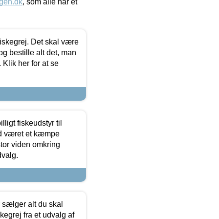
gen.dk
, som alle har et
 fiskegrej. Det skal være
og bestille alt det, man
 Klik her for at se
ligt fiskeudstyr til
tid været et kæmpe
stor viden omkring
dvalg.
sælger alt du skal
skegrej fra et udvalg af