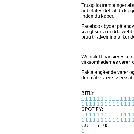
Trustpilot frembringer ab
anbefales det, at du ki
inden du køber.
Facebook byder på endvid
øvrigt ser vi endda webb
brug til afvejning af kun
Websitet finansieres af 
virksomhedernes varer, og
Fakta angående varer og 
der måtte være iværksat 
BITLY:
1
1
1
1
1
1
1
1
1
1
1
1
1
1
1
1
1
1
1
1
1
1
1
1
1
1
SPOTIFY:
1
1
1
1
1
1
1
1
1
1
1
1
1
1
1
1
1
1
1
1
1
1
1
1
1
1
CUTTLY BIO:
1