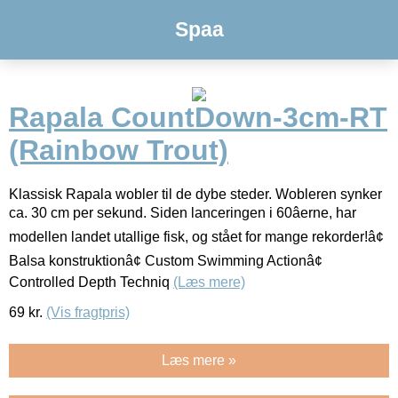
Spaa
Rapala CountDown-3cm-RT
(Rainbow Trout)
Klassisk Rapala wobler til de dybe steder. Wobleren synker
ca. 30 cm per sekund. Siden lanceringen i 60âerne, har
modellen landet utallige fisk, og stået for mange rekorder!â¢
Balsa konstruktionâ¢ Custom Swimming Actionâ¢
Controlled Depth Techniq
(Læs mere)
69
kr.
(Vis fragtpris)
Læs mere »