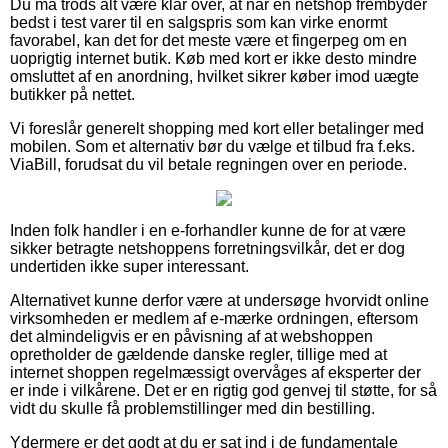
Du må trods alt være klar over, at når en netshop frembyder
bedst i test varer til en salgspris som kan virke enormt
favorabel, kan det for det meste være et fingerpeg om en
uoprigtig internet butik. Køb med kort er ikke desto mindre
omsluttet af en anordning, hvilket sikrer køber imod uægte
butikker på nettet.
Vi foreslår generelt shopping med kort eller betalinger med
mobilen. Som et alternativ bør du vælge et tilbud fra f.eks.
ViaBill, forudsat du vil betale regningen over en periode.
Inden folk handler i en e-forhandler kunne de for at være
sikker betragte netshoppens forretningsvilkår, det er dog
undertiden ikke super interessant.
Alternativet kunne derfor være at undersøge hvorvidt online
virksomheden er medlem af e-mærke ordningen, eftersom
det almindeligvis er en påvisning af at webshoppen
opretholder de gældende danske regler, tillige med at
internet shoppen regelmæssigt overvåges af eksperter der
er inde i vilkårene. Det er en rigtig god genvej til støtte, for så
vidt du skulle få problemstillinger med din bestilling.
Ydermere er det godt at du er sat ind i de fundamentale