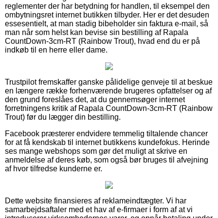
reglementer der har betydning for handlen, til eksempel den
ombytningsret internet butikken tilbyder. Her er det desuden
essesentielt, at man stadig bibeholder sin faktura e-mail, så
man når som helst kan bevise sin bestilling af Rapala
CountDown-3cm-RT (Rainbow Trout), hvad end du er på
indkøb til en herre eller dame.
Trustpilot fremskaffer ganske pålidelige genveje til at beskue
en længere række forhenværende brugeres opfattelser og af
den grund foreslåes det, at du gennemsøger internet
forretningens kritik af Rapala CountDown-3cm-RT (Rainbow
Trout) før du lægger din bestilling.
Facebook præsterer endvidere temmelig tiltalende chancer
for at få kendskab til internet butikkens kundefokus. Herinde
ses mange webshops som gør det muligt at skrive en
anmeldelse af deres køb, som også bør bruges til afvejning
af hvor tilfredse kunderne er.
Dette website finansieres af reklameindtægter. Vi har
samarbejdsaftaler med et hav af e-firmaer i form af at vi