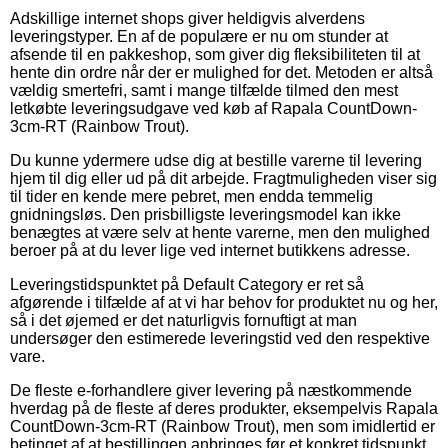
Adskillige internet shops giver heldigvis alverdens
leveringstyper. En af de populære er nu om stunder at
afsende til en pakkeshop, som giver dig fleksibiliteten til at
hente din ordre når der er mulighed for det. Metoden er altså
vældig smertefri, samt i mange tilfælde tilmed den mest
letkøbte leveringsudgave ved køb af Rapala CountDown-
3cm-RT (Rainbow Trout).
Du kunne ydermere udse dig at bestille varerne til levering
hjem til dig eller ud på dit arbejde. Fragtmuligheden viser sig
til tider en kende mere pebret, men endda temmelig
gnidningsløs. Den prisbilligste leveringsmodel kan ikke
benægtes at være selv at hente varerne, men den mulighed
beroer på at du lever lige ved internet butikkens adresse.
Leveringstidspunktet på Default Category er ret så
afgørende i tilfælde af at vi har behov for produktet nu og her,
så i det øjemed er det naturligvis fornuftigt at man
undersøger den estimerede leveringstid ved den respektive
vare.
De fleste e-forhandlere giver levering på næstkommende
hverdag på de fleste af deres produkter, eksempelvis Rapala
CountDown-3cm-RT (Rainbow Trout), men som imidlertid er
betinget af at bestillingen anbringes før et konkret tidspunkt,