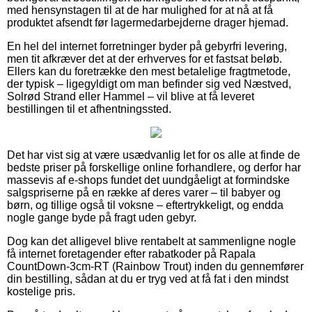
med hensynstagen til at de har mulighed for at nå at få
produktet afsendt før lagermedarbejderne drager hjemad.
En hel del internet forretninger byder på gebyrfri levering,
men tit afkræver det at der erhverves for et fastsat beløb.
Ellers kan du foretrække den mest betalelige fragtmetode,
der typisk – ligegyldigt om man befinder sig ved Næstved,
Solrød Strand eller Hammel – vil blive at få leveret
bestillingen til et afhentningssted.
Det har vist sig at være usædvanlig let for os alle at finde de
bedste priser på forskellige online forhandlere, og derfor har
massevis af e-shops fundet det uundgåeligt at formindske
salgspriserne på en række af deres varer – til babyer og
børn, og tillige også til voksne – eftertrykkeligt, og endda
nogle gange byde på fragt uden gebyr.
Dog kan det alligevel blive rentabelt at sammenligne nogle
få internet foretagender efter rabatkoder på Rapala
CountDown-3cm-RT (Rainbow Trout) inden du gennemfører
din bestilling, sådan at du er tryg ved at få fat i den mindst
kostelige pris.