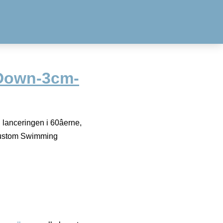
Down-3cm-
lanceringen i 60âerne,
¢ Custom Swimming