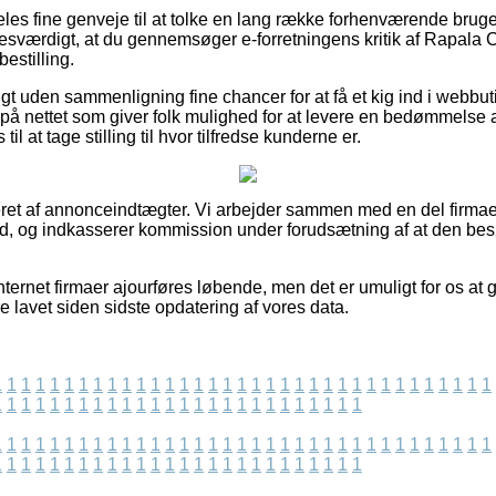
deles fine genveje til at tolke en lang række forhenværende brug
lsesværdigt, at du gennemsøger e-forretningens kritik af Rapa
bestilling.
rigt uden sammenligning fine chancer for at få et kig ind i webbu
på nettet som giver folk mulighed for at levere en bedømmelse 
til at tage stilling til hvor tilfredse kunderne er.
et af annonceindtægter. Vi arbejder sammen med en del firmaer 
bud, og indkasserer kommission under forudsætning af at den be
ternet firmaer ajourføres løbende, men det er umuligt for os at 
e lavet siden sidste opdatering af vores data.
1
1
1
1
1
1
1
1
1
1
1
1
1
1
1
1
1
1
1
1
1
1
1
1
1
1
1
1
1
1
1
1
1
1
1
1
1
1
1
1
1
1
1
1
1
1
1
1
1
1
1
1
1
1
1
1
1
1
1
1
1
1
1
1
1
1
1
1
1
1
1
1
1
1
1
1
1
1
1
1
1
1
1
1
1
1
1
1
1
1
1
1
1
1
1
1
1
1
1
1
1
1
1
1
1
1
1
1
1
1
1
1
1
1
1
1
1
1
1
1
1
1