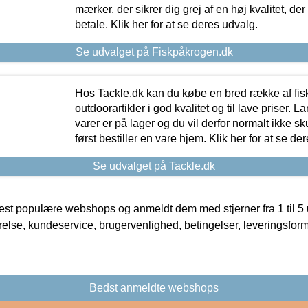
mærker, der sikrer dig grej af en høj kvalitet, der 
betale. Klik her for at se deres udvalg.
Se udvalget på Fiskpåkrogen.dk
Hos Tackle.dk kan du købe en bred række af fis
outdoorartikler i god kvalitet og til lave priser. L
varer er på lager og du vil derfor normalt ikke sk
først bestiller en vare hjem. Klik her for at se de
Se udvalget på Tackle.dk
t populære webshops og anmeldt dem med stjerner fra 1 til 5 ud
rrelse, kundeservice, brugervenlighed, betingelser, leveringsfor
Bedst anmeldte webshops