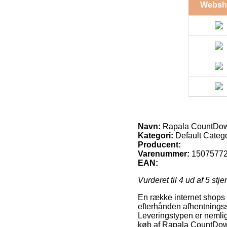
Websh
Navn:
Rapala CountDow
Kategori:
Default Categ
Producent:
Varenummer:
1507577
EAN:
Vurderet til
4
ud af 5 stje
En række internet shops 
efterhånden afhentningsst
Leveringstypen er nemli
køb af Rapala CountDow