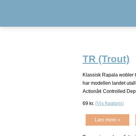
TR (Trout)
Klassisk Rapala wobler t
har modellen landet utal
Actionâ¢ Controlled De
69
kr.
(Vis fragtpris)
Læs mere »