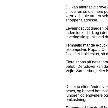
Du kan alternativt prøve a
til tider en smule mere 
være at hente ordren selv
shoppens adresse.
Leveringsdygtigheden på 
inden for kort tid, og i 
leveringstidspunkt ved 
Temmelig mange e-butikke
eksempelvis Rapala Count
fastslået klokkeslæt, så 
Flere shops på nettet præ
beløb. Derudover kan du
Vejle, Sønderborg eller H
Det er jo efterhånden vir
nettet, og herved har mass
juniorer, og endvidere o
omkostninger.
Til gengæld kan det til h