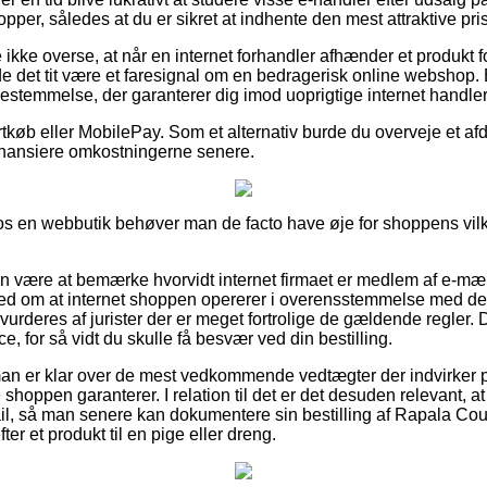
pper, således at du er sikret at indhente den mest attraktive pris
ikke overse, at når en internet forhandler afhænder et produkt 
de det tit være et faresignal om en bedragerisk online webshop. 
 bestemmelse, der garanterer dig imod uoprigtige internet handler
ortkøb eller MobilePay. Som et alternativ burde du overveje et afd
 finansiere omkostningerne senere.
 en webbutik behøver man de facto have øje for shoppens vilkår
n være at bemærke hvorvidt internet firmaet er medlem af e-mæ
hed om at internet shoppen opererer i overensstemmelse med de d
vurderes af jurister der er meget fortrolige de gældende regler. 
nce, for så vidt du skulle få besvær ved din bestilling.
man er klar over de mest vedkommende vedtægter der indvirker på
e shoppen garanterer. I relation til det er det desuden relevant, 
ail, så man senere kan dokumentere sin bestilling af Rapala C
er et produkt til en pige eller dreng.