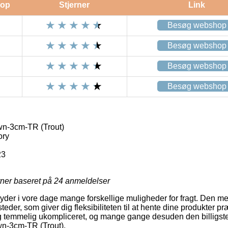
op
Stjerner
Link
Besøg webshop
Besøg webshop
Besøg webshop
Besøg webshop
n-3cm-TR (Trout)
ory
23
rner baseret på
24
anmeldelser
yder i vore dage mange forskellige muligheder for fragt. Den m
eder, som giver dig fleksibiliteten til at hente dine produkter pr
g temmelig ukompliceret, og mange gange desuden den billigst
n-3cm-TR (Trout).