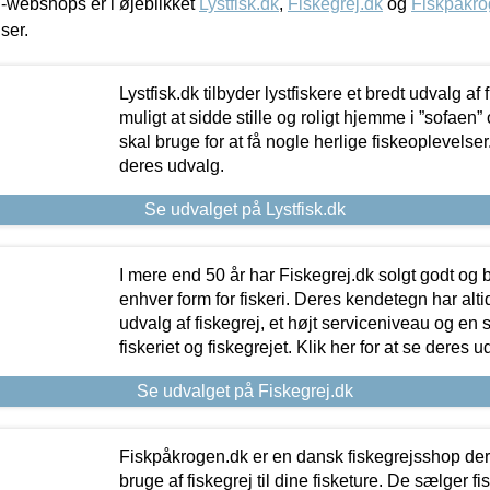
-webshops er i øjeblikket
Lystfisk.dk
,
Fiskegrej.dk
og
Fiskpåkro
iser.
Lystfisk.dk tilbyder lystfiskere et bredt udvalg af
muligt at sidde stille og roligt hjemme i ”sofaen” 
skal bruge for at få nogle herlige fiskeoplevelser.
deres udvalg.
Se udvalget på Lystfisk.dk
I mere end 50 år har Fiskegrej.dk solgt godt og bil
enhver form for fiskeri. Deres kendetegn har al
udvalg af fiskegrej, et højt serviceniveau og en 
fiskeriet og fiskegrejet. Klik her for at se deres u
Se udvalget på Fiskegrej.dk
Fiskpåkrogen.dk er en dansk fiskegrejsshop der 
bruge af fiskegrej til dine fisketure. De sælger fi