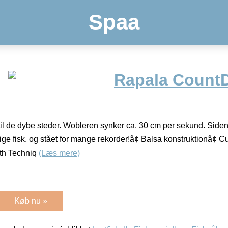
Spaa
Rapala Count
il de dybe steder. Wobleren synker ca. 30 cm per sekund. Siden 
lige fisk, og stået for mange rekorder!â¢ Balsa konstruktionâ
pth Techniq
(Læs mere)
Køb nu »