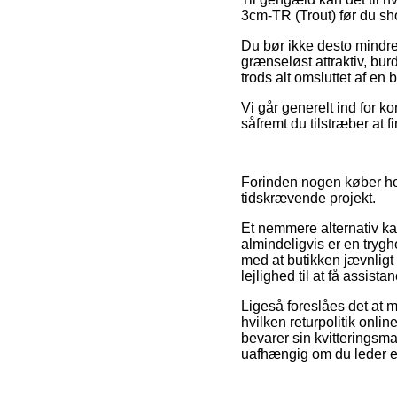
3cm-TR (Trout) før du sho
Du bør ikke desto mindre 
grænseløst attraktiv, bur
trods alt omsluttet af en
Vi går generelt ind for k
såfremt du tilstræber at
Forinden nogen køber hos
tidskrævende projekt.
Et nemmere alternativ ka
almindeligvis er en tryg
med at butikken jævnligt 
lejlighed til at få assista
Ligeså foreslåes det at 
hvilken returpolitik onlin
bevarer sin kvitteringsm
uafhængig om du leder eft