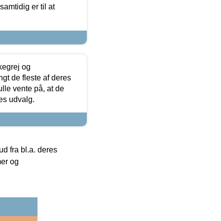
samtidig er til at
kegrej og
angt de fleste af deres
ulle vente på, at de
res udvalg.
 fra bl.a. deres
mer og