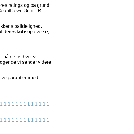
eres ratings og på grund
la CountDown-3cm-TR
tikkens pålidelighed.
af deres købsoplevelse,
på nettet hvor vi
søgende vi sender videre
give garantier imod
1
1
1
1
1
1
1
1
1
1
1
1
1
1
1
1
1
1
1
1
1
1
1
1
1
1