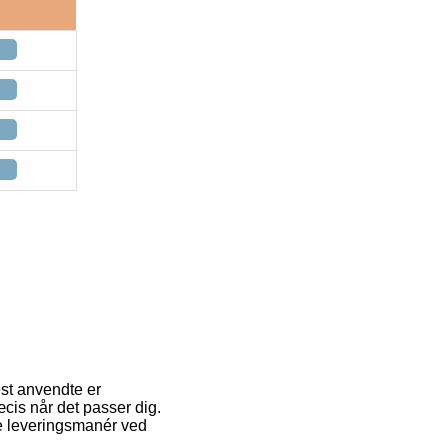
est anvendte er
æcis når det passer dig.
e leveringsmanér ved