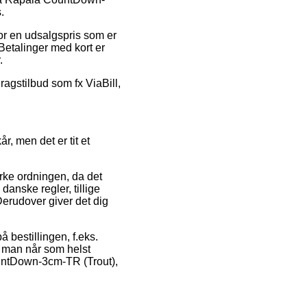
.
for en udsalgspris som er
Betalinger med kort er
.
ragstilbud som fx ViaBill,
, men det er tit et
rke ordningen, da det
anske regler, tillige
Derudover giver det dig
 bestillingen, f.eks.
at man når som helst
ountDown-3cm-TR (Trout),