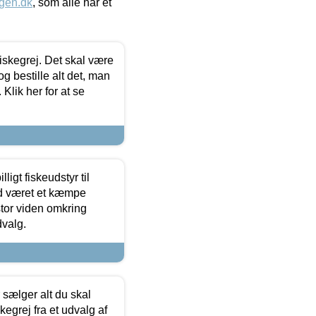
gen.dk
, som alle har et
 fiskegrej. Det skal være
og bestille alt det, man
 Klik her for at se
ligt fiskeudstyr til
tid været et kæmpe
stor viden omkring
dvalg.
sælger alt du skal
skegrej fra et udvalg af