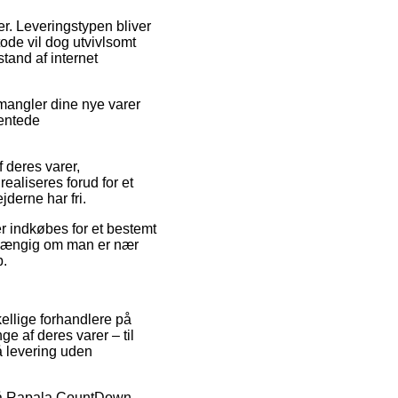
der. Leveringstypen bliver
ode vil dog utvivlsomt
stand af internet
mangler dine nye varer
ventede
 deres varer,
aliseres forud for et
derne har fri.
er indkøbes for et bestemt
fhængig om man er nær
p.
kellige forhandlere på
ge af deres varer – til
å levering uden
lg på Rapala CountDown-