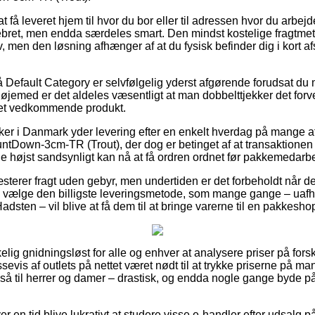
t få leveret hjem til hvor du bor eller til adressen hvor du arbej
pebret, men endda særdeles smart. Den mindst kostelige fragtmet
, men den løsning afhænger af at du fysisk befinder dig i kort af
Default Category er selvfølgelig yderst afgørende forudsat du 
det øjemed er det aldeles væsentligt at man dobbelttjekker det for
det vedkommende produkt.
r i Danmark yder levering efter en enkelt hverdag på mange af
Down-3cm-TR (Trout), der dog er betinget af at transaktionen re
de højst sandsynligt kan nå at få ordren ordnet før pakkemedarbej
sterer fragt uden gebyr, men undertiden er det forbeholdt når d
 vælge den billigste leveringsmetode, som mange gange – ua
adsten – vil blive at få dem til at bringe varerne til en pakkesho
kelig gnidningsløst for alle og enhver at analysere priser på fors
evis af outlets på nettet været nødt til at trykke priserne på man
gså til herrer og damer – drastisk, og endda nogle gange byde p
ver en tid blive lukrativt at studere visse e-handler efter udsa