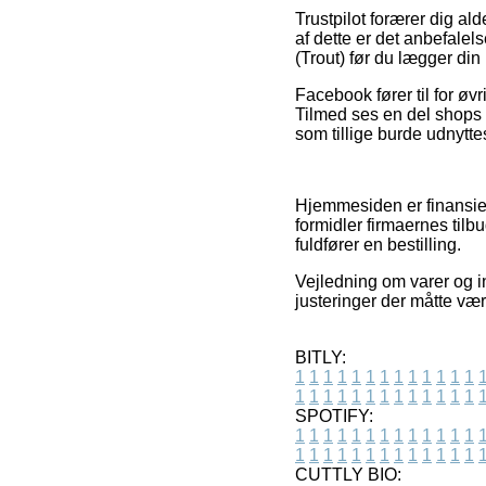
Trustpilot forærer dig al
af dette er det anbefale
(Trout) før du lægger din 
Facebook fører til for øv
Tilmed ses en del shops 
som tillige burde udnyttes 
Hjemmesiden er finansier
formidler firmaernes til
fuldfører en bestilling.
Vejledning om varer og in
justeringer der måtte vær
BITLY:
1
1
1
1
1
1
1
1
1
1
1
1
1
1
1
1
1
1
1
1
1
1
1
1
1
1
SPOTIFY:
1
1
1
1
1
1
1
1
1
1
1
1
1
1
1
1
1
1
1
1
1
1
1
1
1
1
CUTTLY BIO: