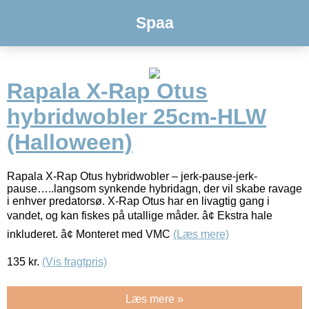
Spaa
Rapala X-Rap Otus
hybridwobler 25cm-HLW
(Halloween)
Rapala X-Rap Otus hybridwobler – jerk-pause-jerk-
pause…..langsom synkende hybridagn, der vil skabe ravage
i enhver predatorsø. X-Rap Otus har en livagtig gang i
vandet, og kan fiskes på utallige måder. â¢ Ekstra hale
inkluderet. â¢ Monteret med VMC
(Læs mere)
135
kr.
(Vis fragtpris)
Læs mere »