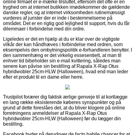
online firmaet er e-mærke tilsluttet, eftersom det ofte er en
tryghed om at internet butikken imødekommer de gældende
danske regler, og at internet virksomheden rutinemæssigt
vurderes af jurister der er inde i bestemmelserne på
området. Det er en rigtig god lejlighed til support, hvis du får
dilemmaer i forbindelse med din ordre.
Ligeledes er det en hjælp at du er klar over de vigtigste
vilkår der kan håndhæves i forbindelse med ordren, som
eksempelvis den ombytningspolitik e-forhandleren benytter. I
den sammenhæng er det virkelig essesentielt, at man til
enhver tid bibeholder sin e-mail kvittering, således man
senere kan påvise sin bestilling af Rapala X-Rap Otus
hybridwobler 25cm-HLW (Halloween), hvad end man leder
efter et produkt til en dame eller herre.
Trustpilot forærer dig faktisk ærlige genveje til at kortlægge
en lang række eksisterende køberes synspunkter og på
grund af dette foreslåes det, at du bliver klogere på online
forretningens anmeldelser af Rapala X-Rap Otus
hybridwobler 25cm-HLW (Halloween) før du lægger din
bestilling.
Facebook byder på derudover de facto habile chancer for at