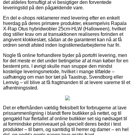
det aldeles fornuftigt at vi besigtiger den forventede
leveringstid på den pågældende vare.
En del e-shops reklamerer med levering efter en enkelt
hverdag på deres primære produkter, eksempelvis Rapala
X-Rap Otus hybridwobler 25cm-HLW (Halloween), hvilket
dog stiller krav om at transaktionen realiseres forinden et
angivent klokkeslæt, sådan at de garanteret kan nå at få
ordren sendt afsted inden logistikmedarbejderne har fri.
Nogle få online forhandlere byder på portofri levering, men
for det meste er det under betingelse af at man køber for en
bestemt pris. I øvrigt skulle man snuppe den mindst
kostelige leveringsmetode, hvilket i mange tilfælde –
uafhængig om man bor tæt på Taastrup, Svendborg eller
Lemvig – vil blive at få fragtmanden til at levere varerne til et
afhentningssted.
Det er efterhånden vældig fleksibelt for forbrugerne at lave
prissammenligning i blandt flere butikker på nettet, og til
gengæld har flertallet af online butikker set sig nødsaget til
at formindske prisniveauet på specielt deres bedst i test
produkter – til børn, og samtidig til herrer og damer – en hel
del, og endda nogle gange love gratis fragt.