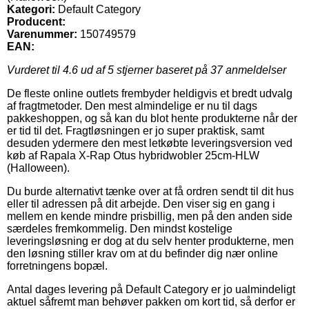
Kategori:
Default Category
Producent:
Varenummer:
150749579
EAN:
Vurderet til
4.6
ud af 5 stjerner baseret på
37
anmeldelser
De fleste online outlets frembyder heldigvis et bredt udvalg
af fragtmetoder. Den mest almindelige er nu til dags
pakkeshoppen, og så kan du blot hente produkterne når der
er tid til det. Fragtløsningen er jo super praktisk, samt
desuden ydermere den mest letkøbte leveringsversion ved
køb af Rapala X-Rap Otus hybridwobler 25cm-HLW
(Halloween).
Du burde alternativt tænke over at få ordren sendt til dit hus
eller til adressen på dit arbejde. Den viser sig en gang i
mellem en kende mindre prisbillig, men på den anden side
særdeles fremkommelig. Den mindst kostelige
leveringsløsning er dog at du selv henter produkterne, men
den løsning stiller krav om at du befinder dig nær online
forretningens bopæl.
Antal dages levering på Default Category er jo ualmindeligt
aktuel såfremt man behøver pakken om kort tid, så derfor er