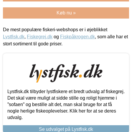
Køb nu »
De mest populære fiskeri-webshops er i øjeblikket
Lystfisk.dk
,
Fiskegrej.dk
og
Fiskpåkrogen.dk
, som alle har et
stort sortiment til gode priser.
Lystfisk.dk tilbyder lystfiskere et bredt udvalg af fiskegrej.
Det skal være muligt at sidde stille og roligt hjemme i
”sofaen” og bestille alt det, man skal bruge for at få
nogle herlige fiskeoplevelser. Klik her for at se deres
udvalg.
Se udvalget på Lystfisk.dk