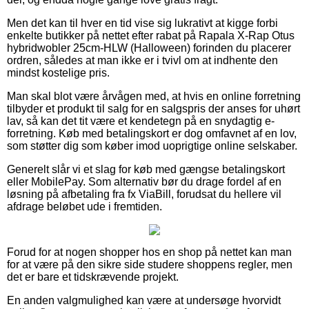
Men det kan til hver en tid vise sig lukrativt at kigge forbi
enkelte butikker på nettet efter rabat på Rapala X-Rap Otus
hybridwobler 25cm-HLW (Halloween) forinden du placerer
ordren, således at man ikke er i tvivl om at indhente den
mindst kostelige pris.
Man skal blot være årvågen med, at hvis en online forretning
tilbyder et produkt til salg for en salgspris der anses for uhørt
lav, så kan det tit være et kendetegn på en snydagtig e-
forretning. Køb med betalingskort er dog omfavnet af en lov,
som støtter dig som køber imod uoprigtige online selskaber.
Generelt slår vi et slag for køb med gængse betalingskort
eller MobilePay. Som alternativ bør du drage fordel af en
løsning på afbetaling fra fx ViaBill, forudsat du hellere vil
afdrage beløbet ude i fremtiden.
Forud for at nogen shopper hos en shop på nettet kan man
for at være på den sikre side studere shoppens regler, men
det er bare et tidskrævende projekt.
En anden valgmulighed kan være at undersøge hvorvidt