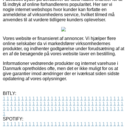
få indtryk af online forhandlerens popularitet. Her ser vi
nogle internet webshops hvor kunder kan forfatte en
anmeldelse af virksomhedens service, hvilket tilmed må
anvendes til at vurdere tidligere kunders oplevelser.
Vores website er finansieret af annoncer. Vi hjælper flere
online selskaber da vi markedsfører virksomhedernes
produkter, og indhenter godtgørelse under forudsætning af at
en af de besøgende på vores website laver en bestilling.
Informationer vedrørende produkter og internet varehuse i
Danmark opretholdes ofte, men det er ikke muligt for os at
give garantier imod ændringer der er iværksat siden sidste
opdatering af vores oplysninger.
BITLY:
1
1
1
1
1
1
1
1
1
1
1
1
1
1
1
1
1
1
1
1
1
1
1
1
1
1
1
1
1
1
1
1
1
1
1
1
1
1
1
1
1
1
1
1
1
1
1
1
1
1
1
1
1
1
1
1
1
1
1
1
1
1
1
1
1
1
1
1
1
1
1
1
1
1
1
1
1
1
1
1
1
1
1
1
1
1
1
1
1
1
1
1
1
1
1
1
1
1
1
1
SPOTIFY:
1
1
1
1
1
1
1
1
1
1
1
1
1
1
1
1
1
1
1
1
1
1
1
1
1
1
1
1
1
1
1
1
1