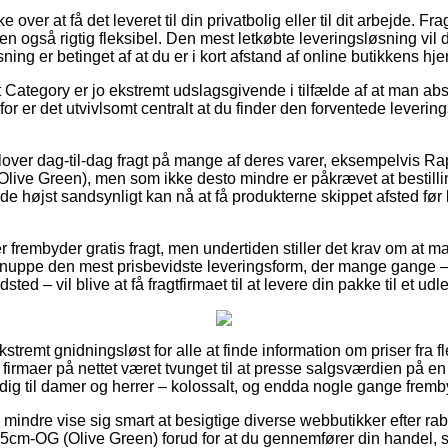
ver at få det leveret til din privatbolig eller til dit arbejde. Fra
 også rigtig fleksibel. Den mest letkøbte leveringsløsning vil 
ing er betinget af at du er i kort afstand af online butikkens hj
 Category er jo ekstremt udslagsgivende i tilfælde af at man abs
 er det utvivlsomt centralt at du finder den forventede levering
lover dag-til-dag fragt på mange af deres varer, eksempelvis R
ive Green), men som ikke desto mindre er påkrævet at bestilli
t de højst sandsynligt kan nå at få produkterne skippet afsted fø
 frembyder gratis fragt, men undertiden stiller det krav om at ma
nuppe den mest prisbevidste leveringsform, der mange gange –
sted – vil blive at få fragtfirmaet til at levere din pakke til et ud
kstremt gnidningsløst for alle at finde information om priser fra 
f firmaer på nettet været tvunget til at presse salgsværdien på en
ig til damer og herrer – kolossalt, og endda nogle gange frembyd
o mindre vise sig smart at besigtige diverse webbutikker efter r
m-OG (Olive Green) forud for at du gennemfører din handel, så d