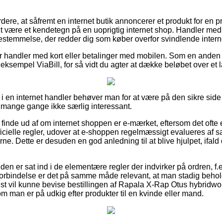
re, at såfremt en internet butik annoncerer et produkt for en pri
it være et kendetegn på en uoprigtig internet shop. Handler med
estemmelse, der redder dig som køber overfor svindlende intern
 for handler med kort eller betalinger med mobilen. Som en ande
 eksempel ViaBill, for så vidt du agter at dække beløbet over et
 i en internet handler behøver man for at være på den sikre sid
t mange gange ikke særlig interessant.
at finde ud af om internet shoppen er e-mærket, eftersom det ofte e
officielle regler, udover at e-shoppen regelmæssigt evalueres af
erne. Dette er desuden en god anledning til at blive hjulpet, ifa
nden er sat ind i de elementære regler der indvirker på ordren, f.
 forbindelse er det på samme måde relevant, at man stadig behold
st vil kunne bevise bestillingen af Rapala X-Rap Otus hybridw
m man er på udkig efter produkter til en kvinde eller mand.