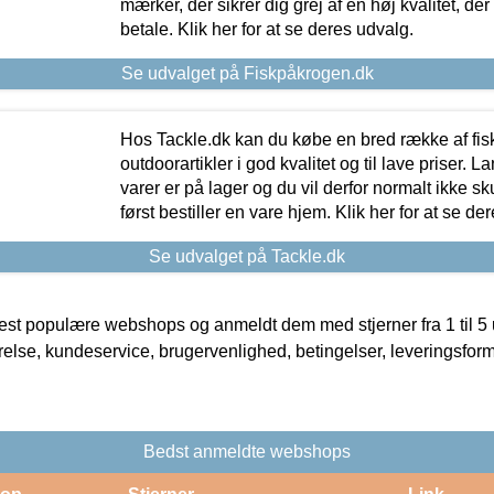
mærker, der sikrer dig grej af en høj kvalitet, der 
betale. Klik her for at se deres udvalg.
Se udvalget på Fiskpåkrogen.dk
Hos Tackle.dk kan du købe en bred række af fis
outdoorartikler i god kvalitet og til lave priser. L
varer er på lager og du vil derfor normalt ikke sk
først bestiller en vare hjem. Klik her for at se de
Se udvalget på Tackle.dk
t populære webshops og anmeldt dem med stjerner fra 1 til 5 ud
rrelse, kundeservice, brugervenlighed, betingelser, leveringsfor
Bedst anmeldte webshops