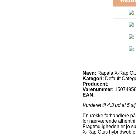
Websh
Navn:
Rapala X-Rap Otu
Kategori:
Default Categ
Producent:
Varenummer:
1507495
EAN:
Vurderet til
4.3
ud af 5 st
En række forhandlere på 
for nærværende afhentning
Fragtmuligheden er jo su
X-Rap Otus hybridwoble