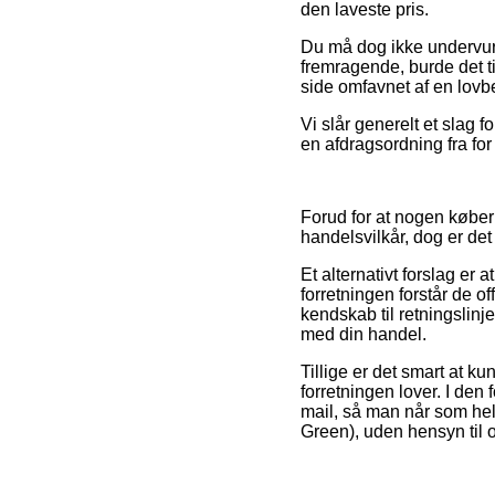
den laveste pris.
Du må dog ikke undervurde
fremragende, burde det t
side omfavnet af en lovb
Vi slår generelt et slag
en afdragsordning fra for
Forud for at nogen køber
handelsvilkår, dog er de
Et alternativt forslag er 
forretningen forstår de 
kendskab til retningslinj
med din handel.
Tillige er det smart at ku
forretningen lover. I den
mail, så man når som hel
Green), uden hensyn til o