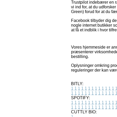
Trustpilot indebærer en 
vi ind for, at du udfors
Green) forud for at du fæ
Facebook tilbyder dig des
nogle internet butikker s
at få et indblik i hvor til
Vores hjemmeside er anno
præsenterer virksomheder
bestilling.
Oplysninger omkring prod
reguleringer der kan være
BITLY:
1
1
1
1
1
1
1
1
1
1
1
1
1
1
1
1
1
1
1
1
1
1
1
1
1
1
SPOTIFY:
1
1
1
1
1
1
1
1
1
1
1
1
1
1
1
1
1
1
1
1
1
1
1
1
1
1
CUTTLY BIO:
1