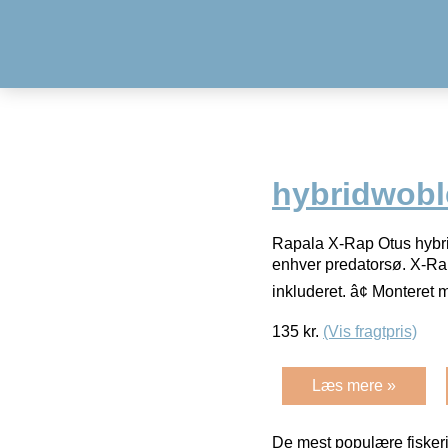
hybridwobl
Rapala X-Rap Otus hybri
enhver predatorsø. X-Rap 
inkluderet. â¢ Montere
135
kr.
(Vis fragtpris)
Læs mere »
De mest populære fiskeri