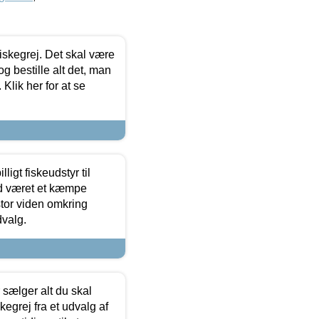
 fiskegrej. Det skal være
og bestille alt det, man
 Klik her for at se
ligt fiskeudstyr til
tid været et kæmpe
stor viden omkring
dvalg.
sælger alt du skal
skegrej fra et udvalg af