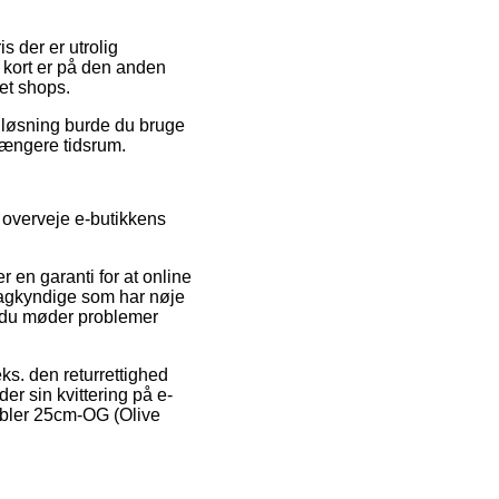
s der er utrolig
 kort er på den anden
et shops.
n løsning burde du bruge
 længere tidsrum.
e overveje e-butikkens
r en garanti for at online
 sagkyndige som har nøje
ld du møder problemer
eks. den returrettighed
er sin kvittering på e-
obler 25cm-OG (Olive