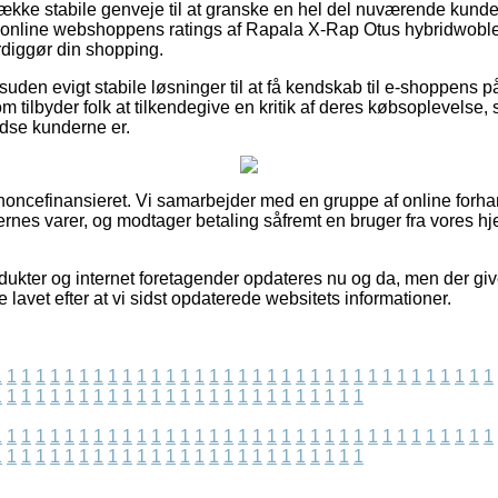
række stabile genveje til at granske en hel del nuværende kun
ker online webshoppens ratings af Rapala X-Rap Otus hybridwob
rdiggør din shopping.
uden evigt stabile løsninger til at få kendskab til e-shoppens pål
om tilbyder folk at tilkendegive en kritik af deres købsoplevelse,
fredse kunderne er.
ncefinansieret. Vi samarbejder med en gruppe af online forhan
nes varer, og modtager betaling såfremt en bruger fra vores h
ukter og internet foretagender opdateres nu og da, men der giv
 lavet efter at vi sidst opdaterede websitets informationer.
1
1
1
1
1
1
1
1
1
1
1
1
1
1
1
1
1
1
1
1
1
1
1
1
1
1
1
1
1
1
1
1
1
1
1
1
1
1
1
1
1
1
1
1
1
1
1
1
1
1
1
1
1
1
1
1
1
1
1
1
1
1
1
1
1
1
1
1
1
1
1
1
1
1
1
1
1
1
1
1
1
1
1
1
1
1
1
1
1
1
1
1
1
1
1
1
1
1
1
1
1
1
1
1
1
1
1
1
1
1
1
1
1
1
1
1
1
1
1
1
1
1