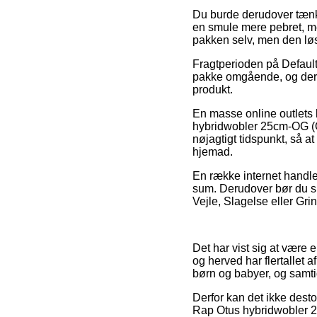
Du burde derudover tænke o
en smule mere pebret, men
pakken selv, men den løsn
Fragtperioden på Default
pakke omgående, og derfor
produkt.
En masse online outlets 
hybridwobler 25cm-OG (Ol
nøjagtigt tidspunkt, så a
hjemad.
En række internet handler
sum. Derudover bør du s
Vejle, Slagelse eller Grind
Det har vist sig at være e
og herved har flertallet a
børn og babyer, og samtid
Derfor kan det ikke dest
Rap Otus hybridwobler 25c