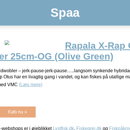
Spaa
Rapala X-Rap 
er 25cm-OG (Olive Green)
dwobler – jerk-pause-jerk-pause…..langsom synkende hybridagn
Otus har en livagtig gang i vandet, og kan fiskes på utallige må
t med VMC
(Læs mere)
Køb nu »
-webshops er i øjeblikket
Lystfisk.dk
,
Fiskegrej.dk
og
Fiskpåkro