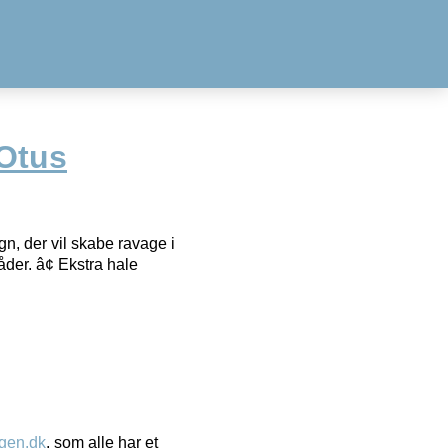
Otus
, der vil skabe ravage i
der. â¢ Ekstra hale
gen.dk
, som alle har et