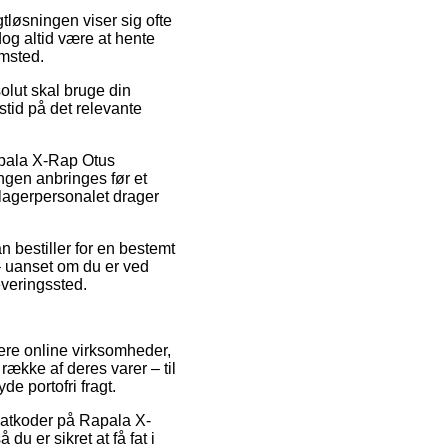
gtløsningen viser sig ofte
dog altid være at hente
emsted.
olut skal bruge din
stid på det relevante
apala X-Rap Otus
ngen anbringes før et
r lagerpersonalet drager
n bestiller for en bestemt
 uanset om du er ved
leveringssted.
flere online virksomheder,
 række af deres varer – til
e portofri fragt.
abatkoder på Rapala X-
u er sikret at få fat i