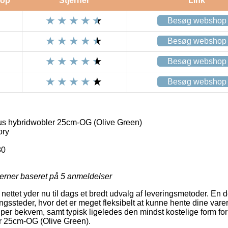
op
Stjerner
Link
Besøg webshop
Besøg webshop
Besøg webshop
Besøg webshop
s hybridwobler 25cm-OG (Olive Green)
ory
80
jerner baseret på
5
anmeldelser
nettet yder nu til dags et bredt udvalg af leveringsmetoder. En 
ssteder, hvor det er meget fleksibelt at kunne hente dine varer nå
per bekvem, samt typisk ligeledes den mindst kostelige form for
r 25cm-OG (Olive Green).