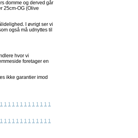
ders domme og derved går
ler 25cm-OG (Olive
idelighed. I øvrigt ser vi
 som også må udnyttes til
dlere hvor vi
jemmeside foretager en
es ikke garantier imod
1
1
1
1
1
1
1
1
1
1
1
1
1
1
1
1
1
1
1
1
1
1
1
1
1
1