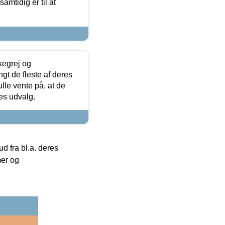
samtidig er til at
kegrej og
angt de fleste af deres
ulle vente på, at de
res udvalg.
 fra bl.a. deres
mer og