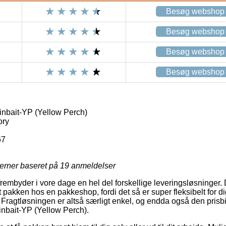
Besøg webshop
Besøg webshop
Besøg webshop
Besøg webshop
nbait-YP (Yellow Perch)
ory
67
jerner baseret på
19
anmeldelser
 frembyder i vore dage en hel del forskellige leveringsløsninge
t pakken hos en pakkeshop, fordi det så er super fleksibelt for 
 Fragtløsningen er altså særligt enkel, og endda også den prisbi
nbait-YP (Yellow Perch).