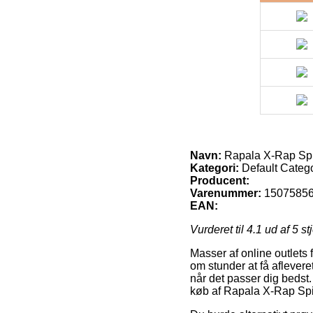
Navn:
Rapala X-Rap Spi
Kategori:
Default Categ
Producent:
Varenummer:
1507585
EAN:
Vurderet til
4.1
ud af 5 st
Masser af online outlets
om stunder at få aflevere
når det passer dig bedst.
køb af Rapala X-Rap Spi