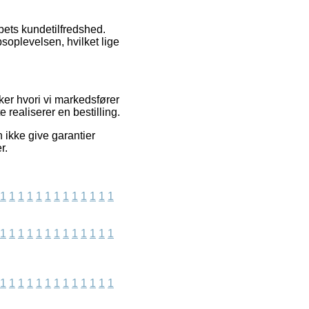
abets kundetilfredshed.
soplevelsen, hvilket lige
ker hvori vi markedsfører
realiserer en bestilling.
n ikke give garantier
r.
1
1
1
1
1
1
1
1
1
1
1
1
1
1
1
1
1
1
1
1
1
1
1
1
1
1
1
1
1
1
1
1
1
1
1
1
1
1
1