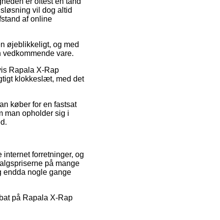
igheden er oftest en tand
løsning vil dog altid
fstand af online
n øjeblikkeligt, og med
den vedkommende vare.
elvis Rapala X-Rap
gtigt klokkeslæt, med det
an køber for en fastsat
om man opholder sig i
ed.
 internet forretninger, og
dsalgspriserne på mange
 og endda nogle gange
 rabat på Rapala X-Rap