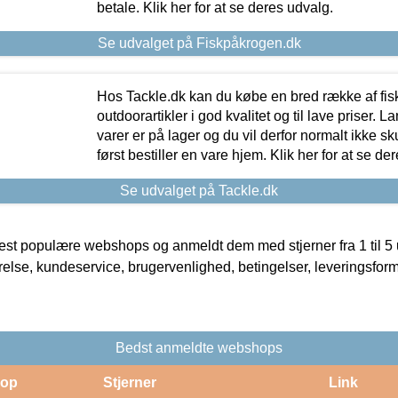
betale. Klik her for at se deres udvalg.
Se udvalget på Fiskpåkrogen.dk
Hos Tackle.dk kan du købe en bred række af fis
outdoorartikler i god kvalitet og til lave priser. L
varer er på lager og du vil derfor normalt ikke sk
først bestiller en vare hjem. Klik her for at se de
Se udvalget på Tackle.dk
t populære webshops og anmeldt dem med stjerner fra 1 til 5 ud
rrelse, kundeservice, brugervenlighed, betingelser, leveringsfor
Bedst anmeldte webshops
op
Stjerner
Link