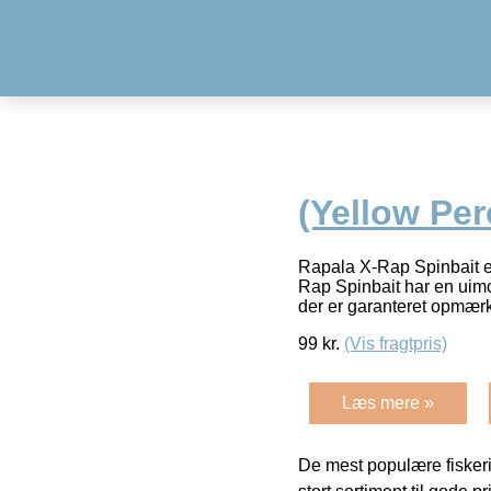
(Yellow Per
Rapala X-Rap Spinbait er
Rap Spinbait har en uimod
der er garanteret opmæ
99
kr.
(Vis fragtpris)
Læs mere »
De mest populære fiskeri