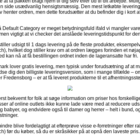
 at få pakken bragt hjem til dig selv eller ud til dit arbejde. Mul
n side usædvanlig hensigtsmæssig. Den mest letkøbte leverings
v henter ordren, men dette forudsætter at du befinder dig i kort a
Default Category er meget betydningsfuld ifald vi mangler vare
mmen vigtigt at vi checker det anslåede leveringstidspunkt for 
tiller udsigt til 1 dags levering på de fleste produkter, eksemp
), hvilket dog stiller krav om at ordren lægges forinden et nøja
d kan nå at få bestillingen ordnet inden de lageransatte har fri.
rk lover gratis levering, men typisk under forudsætning af at m
dse dig den billigste leveringsversion, som i mange tilfælde – 
 Fredensborg – er at få leveret produkterne til et afhentningsst
rst bekvemt for folk at søge information om priser hos forskellige
sser af online outlets ikke kunne lade være med at reducere u
 og babyer, og endvidere også til damer og herrer – helt i bund,
stninger.
ndre blive fordelagtigt at efterprøve visse e-forretninger efter
) før du køber, så du er skråsikker på at opnå den laveste pris.