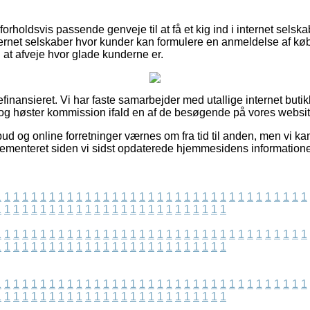
rholdsvis passende genveje til at få et kig ind i internet selsk
ernet selskaber hvor kunder kan formulere en anmeldelse af køb
 at afveje hvor glade kunderne er.
inansieret. Vi har faste samarbejder med utallige internet butik
og høster kommission ifald en af de besøgende på vores website 
bud og online forretninger værnes om fra tid til anden, men vi ka
plementeret siden vi sidst opdaterede hjemmesidens informatione
1
1
1
1
1
1
1
1
1
1
1
1
1
1
1
1
1
1
1
1
1
1
1
1
1
1
1
1
1
1
1
1
1
1
1
1
1
1
1
1
1
1
1
1
1
1
1
1
1
1
1
1
1
1
1
1
1
1
1
1
1
1
1
1
1
1
1
1
1
1
1
1
1
1
1
1
1
1
1
1
1
1
1
1
1
1
1
1
1
1
1
1
1
1
1
1
1
1
1
1
1
1
1
1
1
1
1
1
1
1
1
1
1
1
1
1
1
1
1
1
1
1
1
1
1
1
1
1
1
1
1
1
1
1
1
1
1
1
1
1
1
1
1
1
1
1
1
1
1
1
1
1
1
1
1
1
1
1
1
1
1
1
1
1
1
1
1
1
1
1
1
1
1
1
1
1
1
1
1
1
1
1
1