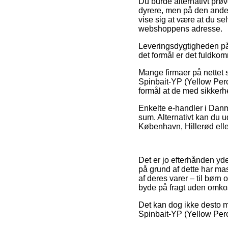
Du burde alternativt prøve
dyrere, men på den ande
vise sig at være at du sel
webshoppens adresse.
Leveringsdygtigheden på 
det formål er det fuldko
Mange firmaer på nettet s
Spinbait-YP (Yellow Perch
formål at de med sikkerhe
Enkelte e-handler i Danma
sum. Alternativt kan du u
København, Hillerød eller
Det er jo efterhånden yde
på grund af dette har ma
af deres varer – til børn
byde på fragt uden omko
Det kan dog ikke desto mi
Spinbait-YP (Yellow Perch