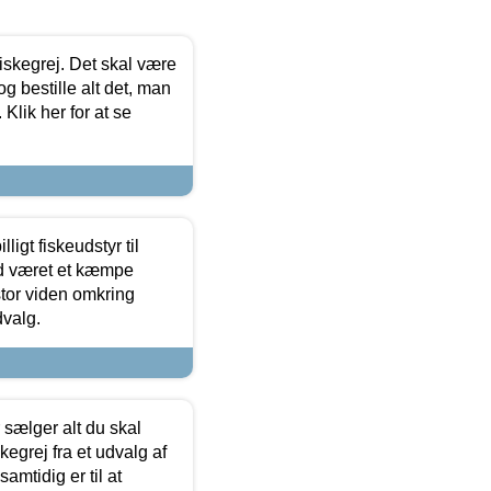
 fiskegrej. Det skal være
og bestille alt det, man
 Klik her for at se
ligt fiskeudstyr til
tid været et kæmpe
stor viden omkring
dvalg.
sælger alt du skal
skegrej fra et udvalg af
samtidig er til at