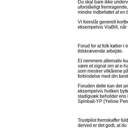
Du skal bare ikke undervu
uforståeligt fremragende, 
mindre indbefattet af en
Vi foreslår generelt kort
eksempelvis ViaBill, når 
Forud for at folk køber i 
tidskrævende arbejde.
Et nemmere alternativ k
være et signal om at e-han
som mestrer vilkårene på
forbindelse med din besti
Foruden dette kan det an
eksempelvis hvilken bytter
stadigvæk beholder ens k
Spinbait-YP (Yellow Perch
Trustpilot fremskaffer fu
derved er det godt, at d