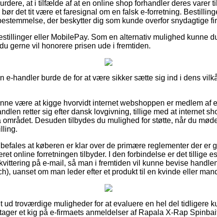
rdere, at i tilfælde af at en online shop forhandler deres varer ti
bør det tit være et faresignal om en falsk e-forretning. Bestillin
 bestemmelse, der beskytter dig som kunde overfor snydagtige fir
bestillinger eller MobilePay. Som en alternativ mulighed kunne d
du gerne vil honorere prisen ude i fremtiden.
en e-handler burde de for at være sikker sætte sig ind i dens vilkå
unne være at kigge hvorvidt internet webshoppen er medlem af
dlen retter sig efter dansk lovgivning, tillige med at internet shop
 området. Desuden tilbydes du mulighed for støtte, når du møder
lling.
befales at køberen er klar over de primære reglementer der er 
et online forretningen tilbyder. I den forbindelse er det tillige e
vittering på e-mail, så man i fremtiden vil kunne bevise handl
), uanset om man leder efter et produkt til en kvinde eller man
ldt ud troværdige muligheder for at evaluere en hel del tidligere 
u tager et kig på e-firmaets anmeldelser af Rapala X-Rap Spinba