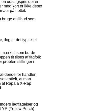
l en udsalgspris der er
ger med kort er ikke desto
maer på nettet.
u bruge et tilbud som
r, dog er det typisk et
 e-mærket, som burde
pen tit tilses af fagfolk
 problemstillinger i
gældende for handlen,
ssesentielt, at man
en af Rapala X-Rap
d.
kunders iagttagelser og
it-YP (Yellow Perch)