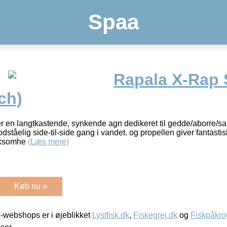
Spaa
Rapala X-Rap 
ch)
 en langtkastende, synkende agn dedikeret til gedde/aborre/san
ståelig side-til-side gang i vandet. og propellen giver fantastis
rksomhe
(Læs mere)
Køb nu »
-webshops er i øjeblikket
Lystfisk.dk
,
Fiskegrej.dk
og
Fiskpåkro