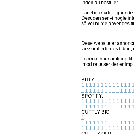
inden du bestiller.
Facebook yder lignende fo
Desuden ser vi nogle int
så vel burde anvendes til
Dette website er annoncef
virksomhedernes tilbud, 
Informationer omkring til
imod rettelser der er im
BITLY:
1
1
1
1
1
1
1
1
1
1
1
1
1
1
1
1
1
1
1
1
1
1
1
1
1
1
SPOTIFY:
1
1
1
1
1
1
1
1
1
1
1
1
1
1
1
1
1
1
1
1
1
1
1
1
1
1
CUTTLY BIO:
1
1
1
1
1
1
1
1
1
1
1
1
1
1
1
1
1
1
1
1
1
1
1
1
1
1
1
CUTTLY OLD: