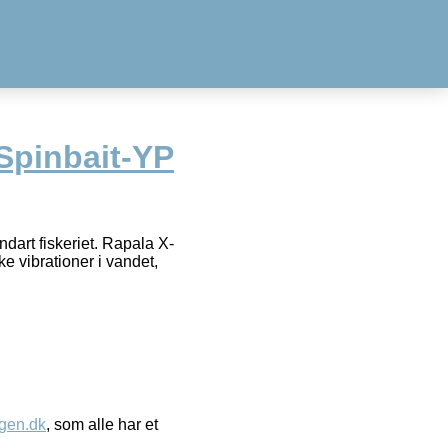
Spinbait-YP
dart fiskeriet. Rapala X-
ke vibrationer i vandet,
gen.dk
, som alle har et