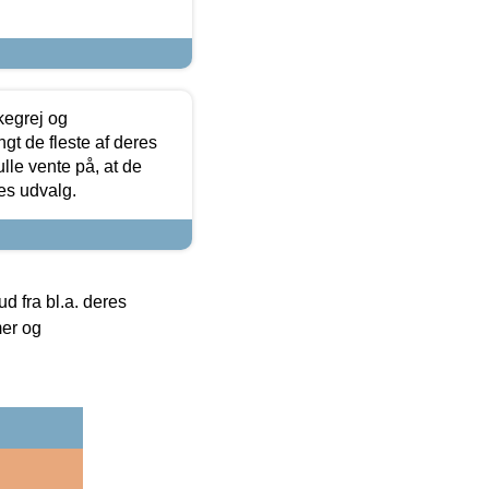
kegrej og
angt de fleste af deres
ulle vente på, at de
res udvalg.
 fra bl.a. deres
mer og