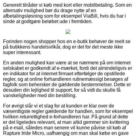
Generelt tilråder vi køb med kort eller mobilbetaling. Som en
alternativ mulighed bør du drage nytte af en
afbetalingsløsning som for eksempel ViaBill, hvis du har i
sinde at godtgøre beløbet ude i fremtiden.
Forinden nogen shopper hos en e-butik behøver de reelt se
på butikkens handelsvilkår, dog er det for det meste ikke
super interessant.
En anden mulighed kan være at se nærmere på om internet
selskabet er godkendt af e-mærket, fordi det almindeligvis er
en indikator for at internet firmaet efterfølger de opstillede
regler, og at online forhandleren rutinemæssigt besøges af
fagfolk som behersker de gældende bestemmelser. Dette er
desuden din lejlighed til support, for så vidt du skulle få
vanskeligheder med din bestilling.
For øvrigt slår vi et slag for at kunden er klar over de
væsentligste regler gældende for handlen, som for eksempel
hvilken returrettighed e-forhandleren har. På grund af dette
er det ligeledes relevant, at man altid gemmer sin kvittering
på e-mail, således man senere vil kunne påvise sit køb af
Rapture Iride Micro, uafhængig om man skal købe en gave