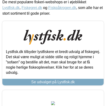
De mest populære fiskeri-webshops er i øjeblikket
Lystfisk.dk
,
Fiskegrej.dk
og
Fiskpåkrogen.dk
, som alle har et
stort sortiment til gode priser.
Lystfisk.dk tilbyder lystfiskere et bredt udvalg af fiskegrej.
Det skal være muligt at sidde stille og roligt hjemme i
”sofaen” og bestille alt det, man skal bruge for at få
nogle herlige fiskeoplevelser. Klik her for at se deres
udvalg.
Se udvalget på Lystfisk.dk