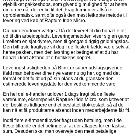
øjeblikket pakkeshops, som giver dig mulighed for at hente
din ordre når der er tid til det. Fragtformen er altså ret
uproblematisk, samt ofte også den mest letkøbte metode til
levering ved køb af Rapture Iride Micro.
Du bør derudover vælge at få det leveret til din bopæl eller
ud til din arbejdsplads. Leveringsmetoden viser sig en gang
i mellem en sjat dyrere, men til gengæld rigtig gnidningsløs.
Den billigste fragttype vil dog i de fleste tilfælde være selv at
hente pakken, men den løsning er betinget af at du har
bopæl i kort afstand af e-butikkens bopæl.
Leveringshastigheden på Blink er super udslagsgivende
ifald man behøver dine nye varer nu og her, og med det
formål er det fuldt ud på sin plads at du gransker den
estimerede leveringsdato for den vedkommende vare.
En hel del e-handler udlover 1 dags fragt på de fleste
varenumre, eksempelvis Rapture Iride Micro, som kræver at
der bestilles tidligere end et besluttet klokkeslæt, så at de
kan nå at få produkterne afsendt inden medarbejderne får fri.
Indtil flere e-firmaer tilbyder fragt uden betaling, men i de
fleste tilfælde er det betinget af at der aftages for en fastsat
sum. Desuden skal man overveje den mest betalelige