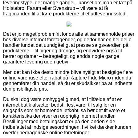
leveringstype, der mange gange – uanset om man er tæt på
Holstebro, Farum eller Svenstrup – vil være at få
fragtmanden til at køre produkterne til et udleveringssted.
Det er jo meget problemfrit for os alle at sammenholde priser
hos diverse internet foretagender, og derfor har en hel del e-
handler fundet det uundgåeligt at presse salgsværdien på
produkterne – til piger og drenge, og endvidere også til
herrer og damer – betragteligt, og endda nogle gange
garantere levering uden gebyr.
Men det kan ikke desto mindre blive nyttigt at besigtige flere
online varehuse efter rabat på Rapture Iride Micro inden du
gennemfører din handel, så du er skudsikker på at indhente
den prisbilligste pris.
Du skal dog være omhyggelig med, at i tilfælde af at en
internet butik afsætter bedst i test varer til salg for en
salgspris som er hamrende letkøbt, så bør det tit være et
karakteristika der viser en uoprigtig internet handler.
Bestillinger med betalingskort er på den anden side
indbefattet af Indsigelsesordningen, hvilket dækker kunden
overfor bedrageriske online forretninger.