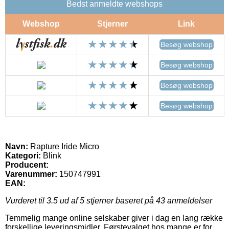
Bedst anmeldte webshops
Webshop
Stjerner
Link
Besøg webshop
Besøg webshop
Besøg webshop
Besøg webshop
Navn:
Rapture Iride Micro
Kategori:
Blink
Producent:
Varenummer:
150747991
EAN:
Vurderet til
3.5
ud af 5 stjerner baseret på
43
anmeldelser
Temmelig mange online selskaber giver i dag en lang række
forskellige leveringsmidler. Førstevalget hos mange er for