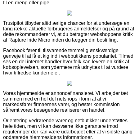
til en dreng eller pige.
Trustpilot tilbyder altid ærlige chancer for at undersøge en
lang række aktuelle forbrugeres anmeldelser og på grund af
dette rekommanderer vi, at du betragter webshoppens kritik
af Rapture Iride Micro inden du lægger din bestilling.
Facebook fører til tilsvarende temmelig ønskværdige
genveje til at få et kig ind i webbutikkens popularitet. Tilmed
ses en del internet handler hvor folk kan levere en kritik af
købsoplevelsen, som ydermere må udnyttes til at vurdere
hvor tilfredse kunderne er.
Vores hjemmeside er annoncefinansieret. Vi arbejder tæt
sammen med en hel del netshops i form af at vi
markedsfører firmaernes varer, og høster kommission
såfremt vores besøgende realiserer en handel.
Orientering vedrørende varer og netbutikker understøttes
hele tiden, men vi kan desværre ikke garantere imod
reguleringer der kan være udarbejdet efter at vi sidste gang
opdaterede hjemmesidens informationer.