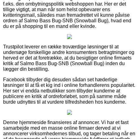
f.eks. den ombytningspolitik webshoppen har. Her er det
tillige vigtigt, at man når som helst opbevarer ens
kvitteringsmail, således man fremadrettet vil kunne påvise
ordren af Salmo Bass Bug-SNB (Snowball Bug), hvad end
du er på shopping til en mand eller kvinde.
Trustpilot leverer en række troværdige løsninger til at
undersøge forskellige andre konsumenters betragtninger og
herved er det at foretrække, at du besigtiger online firmaets
kritik af Salmo Bass Bug-SNB (Snowball Bug) inden du
lægger din bestilling.
Facebook tilbyder dig desuden sådan set hæderlige
løsninger til at få et kig ind i online forhandlerens popularitet.
Her ser vi endda netbutikker som tilbyder kunderne at
publicere en kritik af ordreforløbet, som på samme måde
burde udnyttes til at vurdere tilfredsheden hos kunderne.
Denne hjemmeside finansieres af annoncer. Vi har et fast
samarbejde med en masse online firmaer derved at vi
annoncerer virksomhedernes tilbud, og tager betaling når en