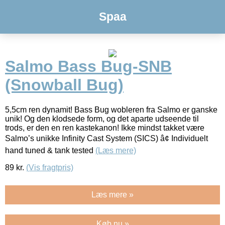
Spaa
Salmo Bass Bug-SNB
(Snowball Bug)
5,5cm ren dynamit! Bass Bug wobleren fra Salmo er ganske
unik! Og den klodsede form, og det aparte udseende til
trods, er den en ren kastekanon! Ikke mindst takket være
Salmo’s unikke Infinity Cast System (SICS) â¢ Individuelt
hand tuned & tank tested
(Læs mere)
89
kr.
(Vis fragtpris)
Læs mere »
Køb nu »