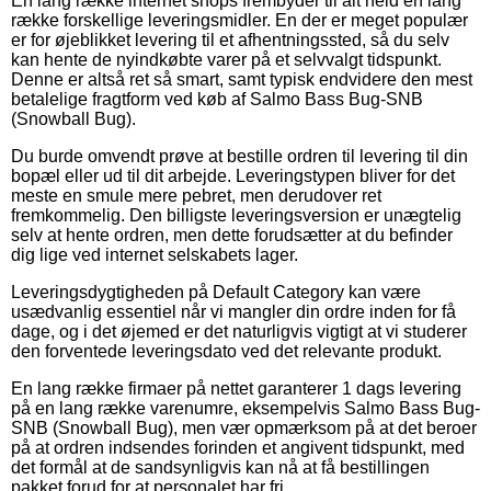
En lang række internet shops frembyder til alt held en lang
række forskellige leveringsmidler. En der er meget populær
er for øjeblikket levering til et afhentningssted, så du selv
kan hente de nyindkøbte varer på et selvvalgt tidspunkt.
Denne er altså ret så smart, samt typisk endvidere den mest
betalelige fragtform ved køb af Salmo Bass Bug-SNB
(Snowball Bug).
Du burde omvendt prøve at bestille ordren til levering til din
bopæl eller ud til dit arbejde. Leveringstypen bliver for det
meste en smule mere pebret, men derudover ret
fremkommelig. Den billigste leveringsversion er unægtelig
selv at hente ordren, men dette forudsætter at du befinder
dig lige ved internet selskabets lager.
Leveringsdygtigheden på Default Category kan være
usædvanlig essentiel når vi mangler din ordre inden for få
dage, og i det øjemed er det naturligvis vigtigt at vi studerer
den forventede leveringsdato ved det relevante produkt.
En lang række firmaer på nettet garanterer 1 dags levering
på en lang række varenumre, eksempelvis Salmo Bass Bug-
SNB (Snowball Bug), men vær opmærksom på at det beroer
på at ordren indsendes forinden et angivent tidspunkt, med
det formål at de sandsynligvis kan nå at få bestillingen
pakket forud for at personalet har fri.