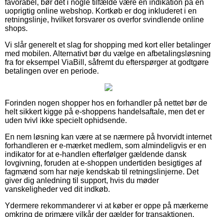
favorabel, bør det i nogle tilfælde være en indikation på en
uoprigtig online webshop. Kortkøb er dog inkluderet i en
retningslinje, hvilket forsvarer os overfor svindlende online
shops.
Vi slår generelt et slag for shopping med kort eller betalinger
med mobilen. Alternativt bør du vælge en afbetalingsløsning
fra for eksempel ViaBill, såfremt du efterspørger at godtgøre
betalingen over en periode.
Forinden nogen shopper hos en forhandler på nettet bør de
helt sikkert kigge på e-shoppens handelsaftale, men det er
uden tvivl ikke specielt ophidsende.
En nem løsning kan være at se nærmere på hvorvidt internet
forhandleren er e-mærket medlem, som almindeligvis er en
indikator for at e-handlen efterfølger gældende dansk
lovgivning, foruden at e-shoppen undertiden besigtiges af
fagmænd som har nøje kendskab til retningslinjerne. Det
giver dig anledning til support, hvis du møder
vanskeligheder ved dit indkøb.
Ydermere rekommanderer vi at køber er oppe på mærkerne
omkring de primære vilkår der gælder for transaktionen,