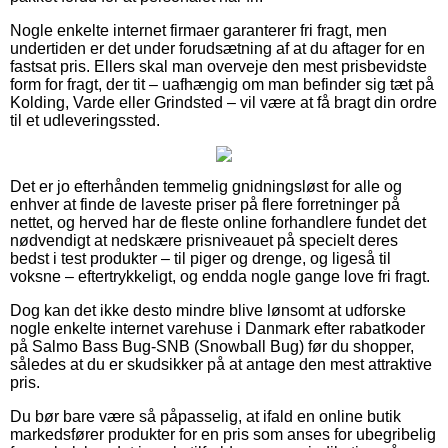
Nogle enkelte internet firmaer garanterer fri fragt, men
undertiden er det under forudsætning af at du aftager for en
fastsat pris. Ellers skal man overveje den mest prisbevidste
form for fragt, der tit – uafhængig om man befinder sig tæt på
Kolding, Varde eller Grindsted – vil være at få bragt din ordre
til et udleveringssted.
Det er jo efterhånden temmelig gnidningsløst for alle og
enhver at finde de laveste priser på flere forretninger på
nettet, og herved har de fleste online forhandlere fundet det
nødvendigt at nedskære prisniveauet på specielt deres
bedst i test produkter – til piger og drenge, og ligeså til
voksne – eftertrykkeligt, og endda nogle gange love fri fragt.
Dog kan det ikke desto mindre blive lønsomt at udforske
nogle enkelte internet varehuse i Danmark efter rabatkoder
på Salmo Bass Bug-SNB (Snowball Bug) før du shopper,
således at du er skudsikker på at antage den mest attraktive
pris.
Du bør bare være så påpasselig, at ifald en online butik
markedsfører produkter for en pris som anses for ubegribelig