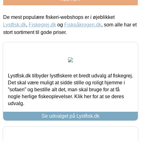
De mest populære fiskeri-webshops er i øjeblikket
Lystfisk.dk
,
Fiskegrej.dk
og
Fiskpåkrogen.dk
, som alle har et
stort sortiment til gode priser.
Lystfisk.dk tilbyder lystfiskere et bredt udvalg af fiskegrej.
Det skal være muligt at sidde stille og roligt hjemme i
”sofaen” og bestille alt det, man skal bruge for at få
nogle herlige fiskeoplevelser. Klik her for at se deres
udvalg.
Se udvalget på Lystfisk.dk