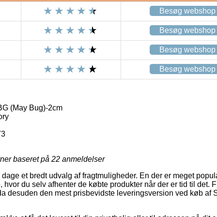
Besøg webshop
Besøg webshop
Besøg webshop
Besøg webshop
BG (May Bug)-2cm
ory
73
rner baseret på
22
anmeldelser
 dage et bredt udvalg af fragtmuligheder. En der er meget populæ
, hvor du selv afhenter de købte produkter når der er tid til det
dda desuden den mest prisbevidste leveringsversion ved køb af