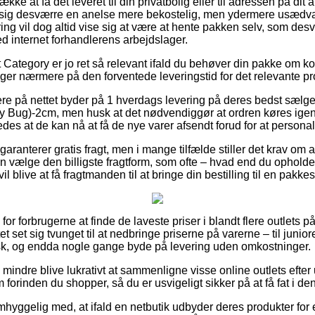
kke at få det leveret til din privatbolig eller til adressen på dit 
sig desværre en anelse mere bekostelig, men ydermere usædvanl
ering vil dog altid vise sig at være at hente pakken selv, som des
ved internet forhandlerens arbejdslager.
Category er jo ret så relevant ifald du behøver din pakke om kort
er nærmere på den forventede leveringstid for det relevante pr
ere på nettet byder på 1 hverdags levering på deres bedst sælg
 Bug)-2cm, men husk at det nødvendiggør at ordren køres igen
des at de kan nå at få de nye varer afsendt forud for at personale
garanterer gratis fragt, men i mange tilfælde stiller det krav om a
vælge den billigste fragtform, som ofte – hvad end du opholder
l blive at få fragtmanden til at bringe din bestilling til en pakke
 for forbrugerne at finde de laveste priser i blandt flere outlets p
ttet set sig tvunget til at nedbringe priserne på varerne – til junior
isk, og endda nogle gange byde på levering uden omkostninger.
 mindre blive lukrativt at sammenligne visse online outlets efter
rinden du shopper, så du er usvigeligt sikker på at få fat i den
mhyggelig med, at ifald en netbutik udbyder deres produkter for