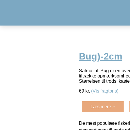
Bug)-2cm
Salmo Lil’ Bug er en over
tiltrække opmærksomhed f
Størrelsen til trods, kas
69
kr.
(Vis fragtpris)
Læs mere »
De mest populære fiskeri