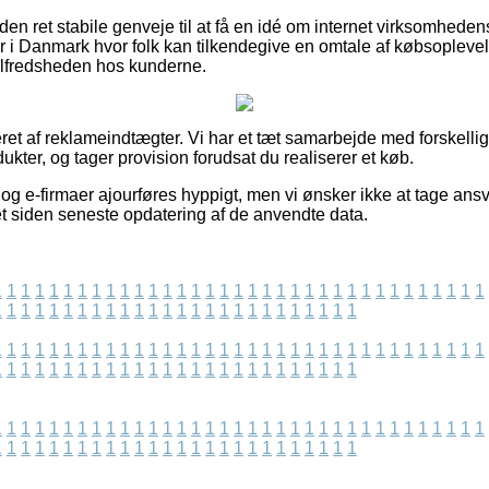
en ret stabile genveje til at få en idé om internet virksomhede
er i Danmark hvor folk kan tilkendegive en omtale af købsoplevel
 tilfredsheden hos kunderne.
eret af reklameindtægter. Vi har et tæt samarbejde med forskell
ukter, og tager provision forudsat du realiserer et køb.
g e-firmaer ajourføres hyppigt, men vi ønsker ikke at tage ansva
t siden seneste opdatering af de anvendte data.
1
1
1
1
1
1
1
1
1
1
1
1
1
1
1
1
1
1
1
1
1
1
1
1
1
1
1
1
1
1
1
1
1
1
1
1
1
1
1
1
1
1
1
1
1
1
1
1
1
1
1
1
1
1
1
1
1
1
1
1
1
1
1
1
1
1
1
1
1
1
1
1
1
1
1
1
1
1
1
1
1
1
1
1
1
1
1
1
1
1
1
1
1
1
1
1
1
1
1
1
1
1
1
1
1
1
1
1
1
1
1
1
1
1
1
1
1
1
1
1
1
1
1
1
1
1
1
1
1
1
1
1
1
1
1
1
1
1
1
1
1
1
1
1
1
1
1
1
1
1
1
1
1
1
1
1
1
1
1
1
1
1
1
1
1
1
1
1
1
1
1
1
1
1
1
1
1
1
1
1
1
1
1