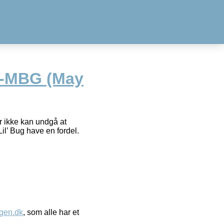
g-MBG (May
er ikke kan undgå at
il’ Bug have en fordel.
gen.dk
, som alle har et