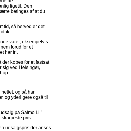
arbejde.
ig ligetil. Den
værre betinges af at du
 tid, så herved er det
odukt.
ende varer, eksempelvis
nem forud for et
t har fri.
t der købes for et fastsat
 sig ved Helsingør,
shop.
å nettet, og så har
er, og yderligere også til
 udsalg på Salmo Lil’
 skarpeste pris.
 en udsalgspris der anses