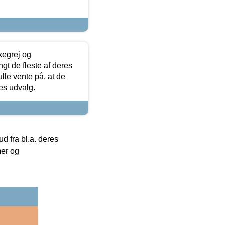
kegrej og
angt de fleste af deres
ulle vente på, at de
res udvalg.
 fra bl.a. deres
mer og