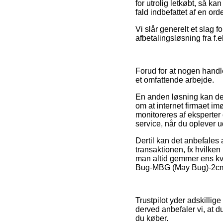
for utrolig letkøbt, så k
fald indbefattet af en ord
Vi slår generelt et slag 
afbetalingsløsning fra f.e
Forud for at nogen handle
et omfattende arbejde.
En anden løsning kan derf
om at internet firmaet im
monitoreres af eksperter
service, når du oplever u
Dertil kan det anbefales
transaktionen, fx hvilke
man altid gemmer ens kvi
Bug-MBG (May Bug)-2cm, u
Trustpilot yder adskill
derved anbefaler vi, at d
du køber.