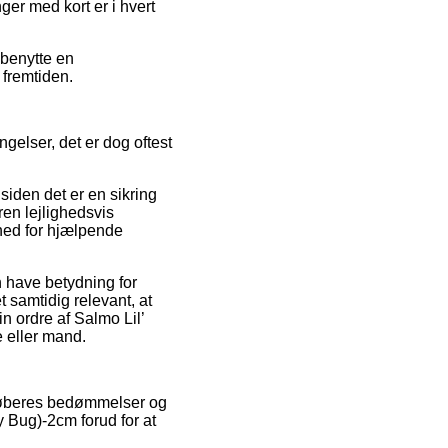
ger med kort er i hvert
 benytte en
 fremtiden.
gelser, det er dog oftest
siden det er en sikring
ren lejlighedsvis
ghed for hjælpende
n have betydning for
 samtidig relevant, at
n ordre af Salmo Lil’
 eller mand.
 køberes bedømmelser og
y Bug)-2cm forud for at