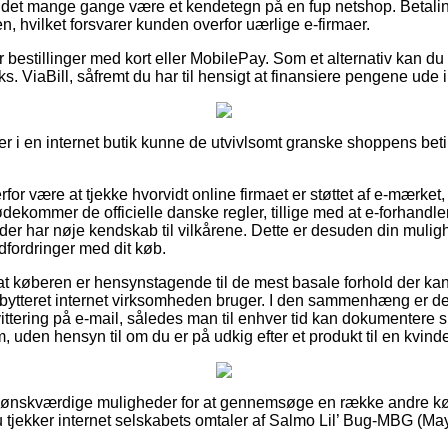
an det mange gange være et kendetegn på en fup netshop. Betalin
en, hvilket forsvarer kunden overfor uærlige e-firmaer.
for bestillinger med kort eller MobilePay. Som et alternativ kan du
ks. ViaBill, såfremt du har til hensigt at finansiere pengene ude i
r i en internet butik kunne de utvivlsomt granske shoppens betin
or være at tjekke hvorvidt online firmaet er støttet af e-mærket, 
ødekommer de officielle danske regler, tillige med at e-forhandle
 der har nøje kendskab til vilkårene. Dette er desuden din muli
dfordringer med dit køb.
 at køberen er hensynstagende til de mest basale forhold der ka
n bytteret internet virksomheden bruger. I den sammenhæng er det
ttering på e-mail, således man til enhver tid kan dokumentere si
den hensyn til om du er på udkig efter et produkt til en kvinde
ige ønskværdige muligheder for at gennemsøge en række andre
u tjekker internet selskabets omtaler af Salmo Lil’ Bug-MBG (Ma