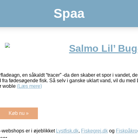
Spaa
Salmo Lil’ Bu
fladeagn, en såkaldt “tracer” -da den skaber et spor i vandet, d
ra fødesøgende fisk. Så selv i ganske uklart vand, vil du med L
ter woble
(Læs mere)
Køb nu »
-webshops er i øjeblikket
Lystfisk.dk
,
Fiskegrej.dk
og
Fiskpåkro