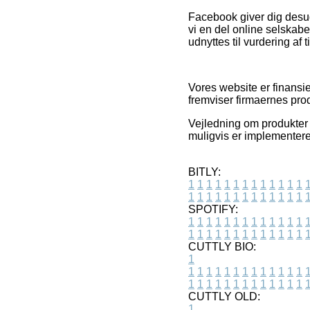
Facebook giver dig desud
vi en del online selskab
udnyttes til vurdering af
Vores website er finansi
fremviser firmaernes prod
Vejledning om produkter o
muligvis er implementere
BITLY:
1
1
1
1
1
1
1
1
1
1
1
1
1
1
1
1
1
1
1
1
1
1
1
1
1
1
SPOTIFY:
1
1
1
1
1
1
1
1
1
1
1
1
1
1
1
1
1
1
1
1
1
1
1
1
1
1
CUTTLY BIO:
1
1
1
1
1
1
1
1
1
1
1
1
1
1
1
1
1
1
1
1
1
1
1
1
1
1
1
CUTTLY OLD:
1