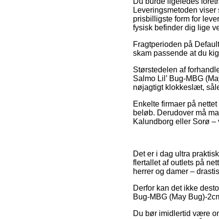
Du burde ligeledes foretræ
Leveringsmetoden viser 
prisbilligste form for lev
fysisk befinder dig lige 
Fragtperioden på Default 
skam passende at du kigg
Størstedelen af forhandl
Salmo Lil’ Bug-MBG (May
nøjagtigt klokkeslæt, såle
Enkelte firmaer på nettet 
beløb. Derudover må man 
Kalundborg eller Sorø – vi
Det er i dag ultra praktisk
flertallet af outlets på ne
herrer og damer – drast
Derfor kan det ikke desto
Bug-MBG (May Bug)-2cm fo
Du bør imidlertid være o