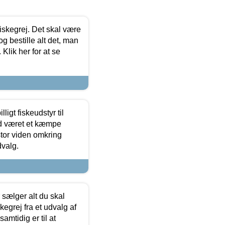
 fiskegrej. Det skal være
og bestille alt det, man
 Klik her for at se
ligt fiskeudstyr til
tid været et kæmpe
stor viden omkring
dvalg.
sælger alt du skal
skegrej fra et udvalg af
samtidig er til at