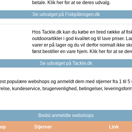
betale. Klik her for at se deres udvalg.
Se udvalget på Fiskpåkrogen.dk
Hos Tackle.dk kan du købe en bred række af fis
outdoorartikler i god kvalitet og til lave priser. L
varer er på lager og du vil derfor normalt ikke sk
først bestiller en vare hjem. Klik her for at se de
Se udvalget på Tackle.dk
t populære webshops og anmeldt dem med stjerner fra 1 til 5 ud
rrelse, kundeservice, brugervenlighed, betingelser, leveringsfor
Bedst anmeldte webshops
op
Stjerner
Link