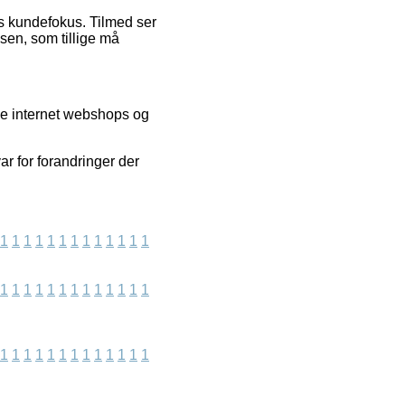
ns kundefokus. Tilmed ser
sen, som tillige må
ige internet webshops og
r for forandringer der
1
1
1
1
1
1
1
1
1
1
1
1
1
1
1
1
1
1
1
1
1
1
1
1
1
1
1
1
1
1
1
1
1
1
1
1
1
1
1