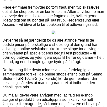
Flere e-firmaer frembyder portofri fragt, men typisk kræves
det at der shoppes for en konkret sum. Alternativt kunne man
overveje den mindst kostelige fragtmetode, hvilket gerne –
ligegyldigt om du bor tæt på Taastrup, Frederikssund eller
Assens – vil blive at få kørt pakken til et udleveringssted.
Det er ret så let gængeligt for os alle at finde frem til de
bedste priser på forskellige e-shops, og af den grund har
adskillige online selskaber ikke kunne slippe for at tvinge
prisniveauet på specielt deres bedst i test produkter – til
børn og babyer, og yderligere også til herrer og damer – helt
i bund, og endda nogle gange byde på fri fragt.
Det kan dog ikke desto mindre vise sig fordelagtigt at
sammenligne forskellige online shops efter tilbud på Salmo
Slider -HGR-10cm-S (synkende) før du gennemfører din
bestilling, således at man er garanteret at indhente den
prisbilligste pris.
Du må alligevel være årvågen med, at ifald en e-shop
sælger et produkt til en udsalgspris som kan virke helt
fantastisk fremragende, så kunne det ofte være et bevis på