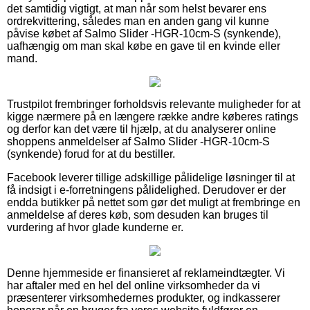
det samtidig vigtigt, at man når som helst bevarer ens
ordrekvittering, således man en anden gang vil kunne
påvise købet af Salmo Slider -HGR-10cm-S (synkende),
uafhængig om man skal købe en gave til en kvinde eller
mand.
Trustpilot frembringer forholdsvis relevante muligheder for at
kigge nærmere på en længere række andre køberes ratings
og derfor kan det være til hjælp, at du analyserer online
shoppens anmeldelser af Salmo Slider -HGR-10cm-S
(synkende) forud for at du bestiller.
Facebook leverer tillige adskillige pålidelige løsninger til at
få indsigt i e-forretningens pålidelighed. Derudover er der
endda butikker på nettet som gør det muligt at frembringe en
anmeldelse af deres køb, som desuden kan bruges til
vurdering af hvor glade kunderne er.
Denne hjemmeside er finansieret af reklameindtægter. Vi
har aftaler med en hel del online virksomheder da vi
præsenterer virksomhedernes produkter, og indkasserer