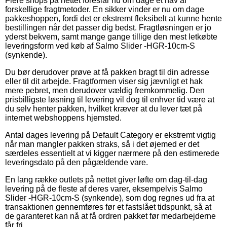
Flere shops på nettet foreslår nu om dage et hav af
forskellige fragtmetoder. En sikker vinder er nu om dage
pakkeshoppen, fordi det er ekstremt fleksibelt at kunne hente
bestillingen når det passer dig bedst. Fragtløsningen er jo
yderst bekvem, samt mange gange tillige den mest letkøbte
leveringsform ved køb af Salmo Slider -HGR-10cm-S
(synkende).
Du bør derudover prøve at få pakken bragt til din adresse
eller til dit arbejde. Fragtformen viser sig jævnligt et hak
mere pebret, men derudover vældig fremkommelig. Den
prisbilligste løsning til levering vil dog til enhver tid være at
du selv henter pakken, hvilket kræver at du lever tæt på
internet webshoppens hjemsted.
Antal dages levering på Default Category er ekstremt vigtig
når man mangler pakken straks, så i det øjemed er det
særdeles essentielt at vi kigger nærmere på den estimerede
leveringsdato på den pågældende vare.
En lang række outlets på nettet giver løfte om dag-til-dag
levering på de fleste af deres varer, eksempelvis Salmo
Slider -HGR-10cm-S (synkende), som dog regnes ud fra at
transaktionen gennemføres før et fastslået tidspunkt, så at
de garanteret kan nå at få ordren pakket før medarbejderne
får fri.