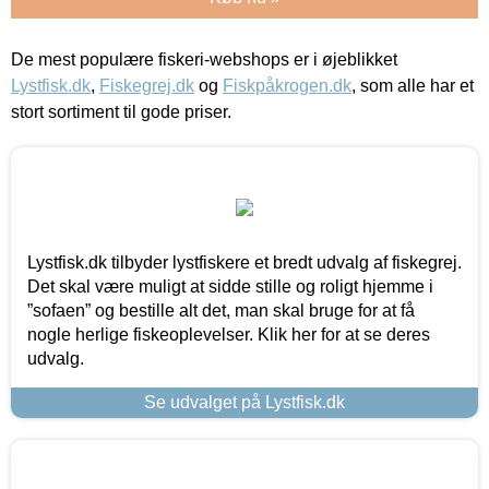
De mest populære fiskeri-webshops er i øjeblikket
Lystfisk.dk
,
Fiskegrej.dk
og
Fiskpåkrogen.dk
, som alle har et
stort sortiment til gode priser.
Lystfisk.dk tilbyder lystfiskere et bredt udvalg af fiskegrej.
Det skal være muligt at sidde stille og roligt hjemme i
”sofaen” og bestille alt det, man skal bruge for at få
nogle herlige fiskeoplevelser. Klik her for at se deres
udvalg.
Se udvalget på Lystfisk.dk