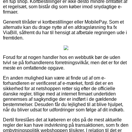
en fup shop. Kortbestillinger er ikke desto mindre omfattet af
et regelsæt, som bistår dig som køber imod snydagtige e-
firmaer.
Generelt tilråder vi kortbestillinger eller MobilePay. Som et
alternativ kan du drage nytte af en afdragsløsning fra fx
ViaBill, såfremt du har til hensigt at afbetale regningen ude i
fremtiden.
Forud for at nogen handler hos en webbutik bør de uden
tvivl se på forhandlerens forretningsvilkår, men det er for det
meste en omfattende opgave.
En anden mulighed kan være at finde ud af om e-
forhandleren er verificeret af e-mærket, fordi det er en
sikkerhed for at netshoppen retter sig efter de officielle
danske regler, tillige med at internet firmaet undertiden
gennemses af sagkyndige der er indført i de gældende
bestemmelser. Desuden får du lejlighed til at blive hjulpet,
når du bliver udsat for udfordringer som følge af dit indkøb.
Dertil foreslåes det at køberen er obs på de mest aktuelle
regler der kan have indvirkning på transaktionen, som fx den
ombytningspolitik webshoppen tilsikrer. I relation til det er