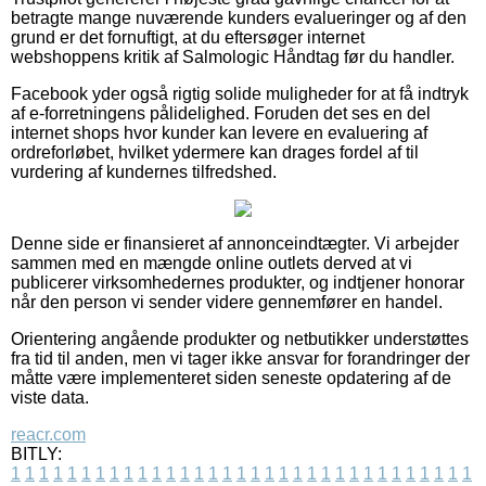
betragte mange nuværende kunders evalueringer og af den
grund er det fornuftigt, at du eftersøger internet
webshoppens kritik af Salmologic Håndtag før du handler.
Facebook yder også rigtig solide muligheder for at få indtryk
af e-forretningens pålidelighed. Foruden det ses en del
internet shops hvor kunder kan levere en evaluering af
ordreforløbet, hvilket ydermere kan drages fordel af til
vurdering af kundernes tilfredshed.
Denne side er finansieret af annonceindtægter. Vi arbejder
sammen med en mængde online outlets derved at vi
publicerer virksomhedernes produkter, og indtjener honorar
når den person vi sender videre gennemfører en handel.
Orientering angående produkter og netbutikker understøttes
fra tid til anden, men vi tager ikke ansvar for forandringer der
måtte være implementeret siden seneste opdatering af de
viste data.
reacr.com
BITLY:
1
1
1
1
1
1
1
1
1
1
1
1
1
1
1
1
1
1
1
1
1
1
1
1
1
1
1
1
1
1
1
1
1