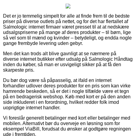
Det er jo temmelig simpelt for alle at finde frem til de bedste
priser på diverse outlets på nettet, og for det har flertallet af
Salmologic internet firmaer været presset til at at nedskære
udsalgspriserne på mange af deres produkter – til børn, lige
så vel som til mænd og kvinder – betydeligt, og endda nogle
gange frembyde levering uden gebyr.
Men det kan trods alt blive gavnligt at se nærmere på
diverse internet butikker efter udsalg på Salmologic Håndtag
inden du køber, så man er usvigeligt sikker på at få den
skarpeste pris.
Du bør dog være så påpasselig, at ifald en internet
forhandler udlover deres produkter for en pris som kan virke
hamrende beskeden, så er det i nogle tilfælde være et tegn
på en bedragerisk webshop. Køb med kort er på den anden
side inkluderet i en forordning, hvilket redder folk imod
uoprigtige internet handler.
Vi foreslår generelt betalinger med kort eller betalinger med
mobilen. Alternativt bør du overveje en løsning som for
eksempel ViaBill, forudsat du ønsker at godtgøre regningen
ude i fremtiden.