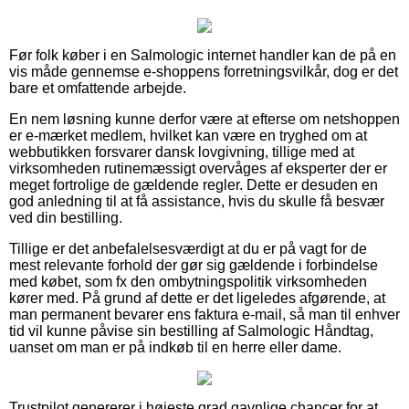
Før folk køber i en Salmologic internet handler kan de på en
vis måde gennemse e-shoppens forretningsvilkår, dog er det
bare et omfattende arbejde.
En nem løsning kunne derfor være at efterse om netshoppen
er e-mærket medlem, hvilket kan være en tryghed om at
webbutikken forsvarer dansk lovgivning, tillige med at
virksomheden rutinemæssigt overvåges af eksperter der er
meget fortrolige de gældende regler. Dette er desuden en
god anledning til at få assistance, hvis du skulle få besvær
ved din bestilling.
Tillige er det anbefalelsesværdigt at du er på vagt for de
mest relevante forhold der gør sig gældende i forbindelse
med købet, som fx den ombytningspolitik virksomheden
kører med. På grund af dette er det ligeledes afgørende, at
man permanent bevarer ens faktura e-mail, så man til enhver
tid vil kunne påvise sin bestilling af Salmologic Håndtag,
uanset om man er på indkøb til en herre eller dame.
Trustpilot genererer i højeste grad gavnlige chancer for at