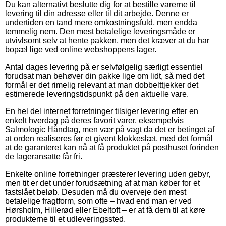
Du kan alternativt beslutte dig for at bestille varerne til
levering til din adresse eller til dit arbejde. Denne er
undertiden en tand mere omkostningsfuld, men endda
temmelig nem. Den mest betalelige leveringsmåde er
utvivlsomt selv at hente pakken, men det kræver at du har
bopæl lige ved online webshoppens lager.
Antal dages levering på er selvfølgelig særligt essentiel
forudsat man behøver din pakke lige om lidt, så med det
formål er det rimelig relevant at man dobbelttjekker det
estimerede leveringstidspunkt på den aktuelle vare.
En hel del internet forretninger tilsiger levering efter en
enkelt hverdag på deres favorit varer, eksempelvis
Salmologic Håndtag, men vær på vagt da det er betinget af
at orden realiseres før et givent klokkeslæt, med det formål
at de garanteret kan nå at få produktet på posthuset forinden
de lageransatte får fri.
Enkelte online forretninger præsterer levering uden gebyr,
men tit er det under forudsætning af at man køber for et
fastslået beløb. Desuden må du overveje den mest
betalelige fragtform, som ofte – hvad end man er ved
Hørsholm, Hillerød eller Ebeltoft – er at få dem til at køre
produkterne til et udleveringssted.