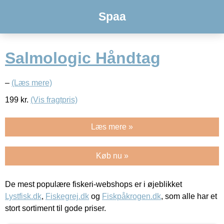
Spaa
Salmologic Håndtag
–
(Læs mere)
199
kr.
(Vis fragtpris)
Læs mere »
Køb nu »
De mest populære fiskeri-webshops er i øjeblikket
Lystfisk.dk
,
Fiskegrej.dk
og
Fiskpåkrogen.dk
, som alle har et
stort sortiment til gode priser.