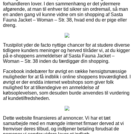
forhandleren lover. I den sammenhæng er det ydermere
afgørende, at man til enhver tid sikrer sin ordremail, så man
en anden gang vil kunne vidne om sin shopping af Sasta
Fauna Jacket – Woman – Str. 38, hvad end du er pige eller
dreng.
Trustpilot yder de facto nyttige chancer for at studere diverse
tidligere kunders meninger og herved tilråder vi, at du kigger
på e-shoppens anmeldelser af Sasta Fauna Jacket –
Woman – Str. 38 inden du færdiggør din shopping.
Facebook indebærer for øvrigt en række hensigtsmæssige
muligheder for at få indblik i online shoppens troværdighed. I
øvrigt er der endda internet webshops som giver folk
mulighed for at tilkendegive en anmeldelse af
købsoplevelsen, som desuden burde anvendes til vurdering
af kundetilfredsheden.
Dette website finansieres af annoncer. Vi har et tæt
samarbejde med en mængde internet firmaer derved at vi
fremviser deres tilbud, og indtjener betaling forudsat de