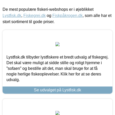
De mest populære fiskeri-webshops er i øjeblikket
Lystfisk.dk
,
Fiskegrej.dk
og
Fiskpåkrogen.dk
, som alle har et
stort sortiment til gode priser.
Lystfisk.dk tilbyder lystfiskere et bredt udvalg af fiskegrej.
Det skal være muligt at sidde stille og roligt hjemme i
”sofaen” og bestille alt det, man skal bruge for at få
nogle herlige fiskeoplevelser. Klik her for at se deres
udvalg.
Se udvalget på Lystfisk.dk