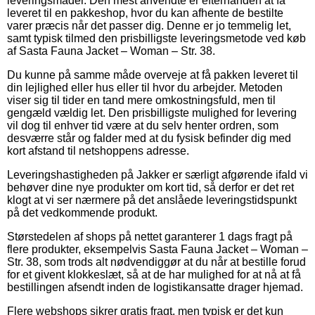
leveringsmåder. Den mest anvendte er efterhånden at få
leveret til en pakkeshop, hvor du kan afhente de bestilte
varer præcis når det passer dig. Denne er jo temmelig let,
samt typisk tilmed den prisbilligste leveringsmetode ved køb
af Sasta Fauna Jacket – Woman – Str. 38.
Du kunne på samme måde overveje at få pakken leveret til
din lejlighed eller hus eller til hvor du arbejder. Metoden
viser sig til tider en tand mere omkostningsfuld, men til
gengæld vældig let. Den prisbilligste mulighed for levering
vil dog til enhver tid være at du selv henter ordren, som
desværre står og falder med at du fysisk befinder dig med
kort afstand til netshoppens adresse.
Leveringshastigheden på Jakker er særligt afgørende ifald vi
behøver dine nye produkter om kort tid, så derfor er det ret
klogt at vi ser nærmere på det anslåede leveringstidspunkt
på det vedkommende produkt.
Størstedelen af shops på nettet garanterer 1 dags fragt på
flere produkter, eksempelvis Sasta Fauna Jacket – Woman –
Str. 38, som trods alt nødvendiggør at du når at bestille forud
for et givent klokkeslæt, så at de har mulighed for at nå at få
bestillingen afsendt inden de logistikansatte drager hjemad.
Flere webshops sikrer gratis fragt, men typisk er det kun