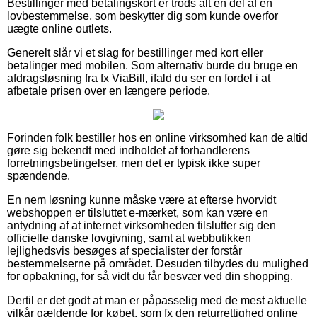
Bestillinger med betalingskort er trods alt en del af en
lovbestemmelse, som beskytter dig som kunde overfor
uægte online outlets.
Generelt slår vi et slag for bestillinger med kort eller
betalinger med mobilen. Som alternativ burde du bruge en
afdragsløsning fra fx ViaBill, ifald du ser en fordel i at
afbetale prisen over en længere periode.
Forinden folk bestiller hos en online virksomhed kan de altid
gøre sig bekendt med indholdet af forhandlerens
forretningsbetingelser, men det er typisk ikke super
spændende.
En nem løsning kunne måske være at efterse hvorvidt
webshoppen er tilsluttet e-mærket, som kan være en
antydning af at internet virksomheden tilslutter sig den
officielle danske lovgivning, samt at webbutikken
lejlighedsvis besøges af specialister der forstår
bestemmelserne på området. Desuden tilbydes du mulighed
for opbakning, for så vidt du får besvær ved din shopping.
Dertil er det godt at man er påpasselig med de mest aktuelle
vilkår gældende for købet, som fx den returrettighed online