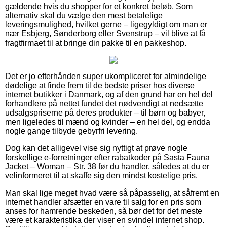
gældende hvis du shopper for et konkret beløb. Som
alternativ skal du vælge den mest betalelige
leveringsmulighed, hvilket gerne – ligegyldigt om man er
nær Esbjerg, Sønderborg eller Svenstrup – vil blive at få
fragtfirmaet til at bringe din pakke til en pakkeshop.
Det er jo efterhånden super ukompliceret for almindelige
dødelige at finde frem til de bedste priser hos diverse
internet butikker i Danmark, og af den grund har en hel del
forhandlere på nettet fundet det nødvendigt at nedsætte
udsalgspriserne på deres produkter – til børn og babyer,
men ligeledes til mænd og kvinder – en hel del, og endda
nogle gange tilbyde gebyrfri levering.
Dog kan det alligevel vise sig nyttigt at prøve nogle
forskellige e-forretninger efter rabatkoder på Sasta Fauna
Jacket – Woman – Str. 38 før du handler, således at du er
velinformeret til at skaffe sig den mindst kostelige pris.
Man skal lige meget hvad være så påpasselig, at såfremt en
internet handler afsætter en vare til salg for en pris som
anses for hamrende beskeden, så bør det for det meste
være et karakteristika der viser en svindel internet shop.