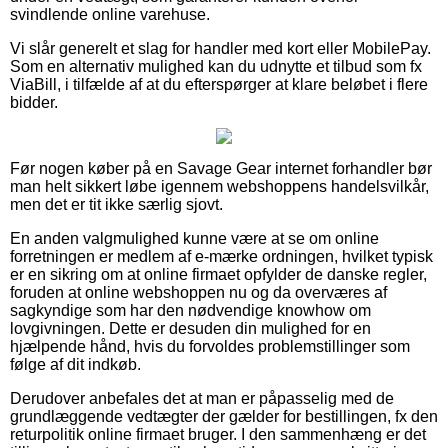
svindlende online varehuse.
Vi slår generelt et slag for handler med kort eller MobilePay.
Som en alternativ mulighed kan du udnytte et tilbud som fx
ViaBill, i tilfælde af at du efterspørger at klare beløbet i flere
bidder.
Før nogen køber på en Savage Gear internet forhandler bør
man helt sikkert løbe igennem webshoppens handelsvilkår,
men det er tit ikke særlig sjovt.
En anden valgmulighed kunne være at se om online
forretningen er medlem af e-mærke ordningen, hvilket typisk
er en sikring om at online firmaet opfylder de danske regler,
foruden at online webshoppen nu og da overværes af
sagkyndige som har den nødvendige knowhow om
lovgivningen. Dette er desuden din mulighed for en
hjælpende hånd, hvis du forvoldes problemstillinger som
følge af dit indkøb.
Derudover anbefales det at man er påpasselig med de
grundlæggende vedtægter der gælder for bestillingen, fx den
returpolitik online firmaet bruger. I den sammenhæng er det