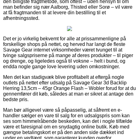
den billigste fragtmetode, som oftest – uden hensyn til om
man befinder sig nær Aalborg, Thisted eller Sorø – vil være
at få fragtmanden til at levere din bestilling til et
afhentningssted.
Det er jo virkelig bekvemt for alle at prissammenligne på
forskellige shops på nettet, og herved har langt de fleste
Savage Gear internet virksomheder været tvunget til at
tvinge salgspriserne på mange af deres produkter – til piger
og drenge, og ligeledes også til voksne – helt i bund, og
endda nogle gange love levering uden omkostninger.
Men det kan stadigvæk blive profitabelt at eftergå nogle
outlets på nettet efter udsalg på Savage Gear 3d Backlip
Herring 13,5cm – 45gr Orange Flash – Wobler forud for at du
gennemfører dit køb, således at man er sikret at antage den
bedste pris.
Man bør alligevel være så påpasselig, at såfremt en e-
handler sælger en vare til salg for en udsalgspris som kan
ses som himmelråbende beskeden, kan det i nogle tilfælde
være et faresignal om en snydagtig online butik. Køb med
gængse betalingskort er på den anden side dækket ind
under en vedtægt, som garanterer kunden overfor