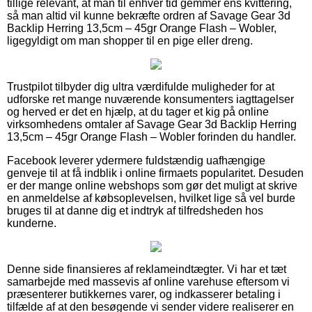
tillige relevant, at man til enhver tid gemmer ens kvittering,
så man altid vil kunne bekræfte ordren af Savage Gear 3d
Backlip Herring 13,5cm – 45gr Orange Flash – Wobler,
ligegyldigt om man shopper til en pige eller dreng.
Trustpilot tilbyder dig ultra værdifulde muligheder for at
udforske ret mange nuværende konsumenters iagttagelser
og herved er det en hjælp, at du tager et kig på online
virksomhedens omtaler af Savage Gear 3d Backlip Herring
13,5cm – 45gr Orange Flash – Wobler forinden du handler.
Facebook leverer ydermere fuldstændig uafhængige
genveje til at få indblik i online firmaets popularitet. Desuden
er der mange online webshops som gør det muligt at skrive
en anmeldelse af købsoplevelsen, hvilket lige så vel burde
bruges til at danne dig et indtryk af tilfredsheden hos
kunderne.
Denne side finansieres af reklameindtægter. Vi har et tæt
samarbejde med massevis af online varehuse eftersom vi
præsenterer butikkernes varer, og indkasserer betaling i
tilfælde af at den besøgende vi sender videre realiserer en