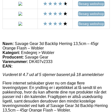
Besøg webshop
Besøg webshop
Besøg webshop
Navn:
Savage Gear 3d Backlip Herring 13,5cm – 45gr
Orange Flash – Wobler
Kategori:
Endegrej > Wobler
Producent:
Savage Gear
Varenummer:
DK407v2333
EAN:
Vurderet til
4.7
ud af 5 stjerner baseret på
18
anmeldelser
Flere internet selskaber giver nu om dage flere
leveringstyper. En yndling er i øjeblikket at få sendt til en
pakkeshop, hvor du kan afhente dine nye produkter når det
passer ind i din kalender. Fragttypen er altså usædvanlig
ligetil, samt desuden derudover den mindst kostelige
leveringsmodel ved køb af Savage Gear 3d Backlip Herring
13,5cm – 45gr Orange Flash – Wobler.