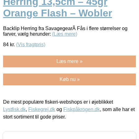
Herring 13,5cm – 45gr
Orange Flash – Wobler
Backlip Herring fra SavagegearÂ Fås i flere størrelser og
farver, vælg herunder:
(Læs mere)
84
kr.
(Vis fragtpris)
Læs mere »
Køb nu »
De mest populære fiskeri-webshops er i øjeblikket
Lystfisk.dk
,
Fiskegrej.dk
og
Fiskpåkrogen.dk
, som alle har et
stort sortiment til gode priser.