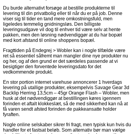
Du burde alternativt forsøge at bestille produkterne til
levering til din privatbolig eller til når du er på job. Denne
viser sig til tider en tand mere omkostningsfuld, men
ligeledes temmelig gnidningsløs. Den billigste
leveringsudgave vil dog til enhver tid være selv at hente
pakken, men den løsning nødvendiggør at du har bopæl
med kort afstand til online shoppens bopæl.
Fragttiden på Endegrej > Wobler kan i nogle tilfælde være
ret så essentiel såfremt man mangler dine nye produkter nu
og her, og af den grund er det særdeles passende at vi
besigtiger den forventede leveringsdato for det
vedkommende produkt.
En stor portion internet varehuse annoncerer 1 hverdags
levering på utallige produkter, eksempelvis Savage Gear 3d
Backlip Herring 13,5cm – 45gr Orange Flash – Wobler, men
husk at det nødvendiggør at bestillingen køres igennem
forinden et aftalt klokkeslæt, så de med sikkerhed kan nå at
få varen sendt afsted forinden de pakkeansatte holder
fyraften.
Nogle online selskaber sikrer fri fragt, men typisk kun hvis du
handler for et fastsat beløb. Som alternativ bør man vælge