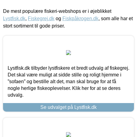
De mest populære fiskeri-webshops er i øjeblikket
Lystfisk.dk
,
Fiskegrej.dk
og
Fiskpåkrogen.dk
, som alle har et
stort sortiment til gode priser.
Lystfisk.dk tilbyder lystfiskere et bredt udvalg af fiskegrej.
Det skal være muligt at sidde stille og roligt hjemme i
”sofaen” og bestille alt det, man skal bruge for at få
nogle herlige fiskeoplevelser. Klik her for at se deres
udvalg.
Se udvalget på Lystfisk.dk