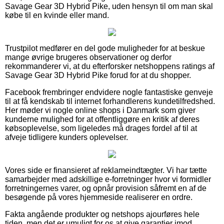
Savage Gear 3D Hybrid Pike, uden hensyn til om man skal
købe til en kvinde eller mand.
Trustpilot medfører en del gode muligheder for at beskue
mange øvrige brugeres observationer og derfor
rekommanderer vi, at du efterforsker netshoppens ratings af
Savage Gear 3D Hybrid Pike forud for at du shopper.
Facebook frembringer endvidere nogle fantastiske genveje
til at få kendskab til internet forhandlerens kundetilfredshed.
Her møder vi nogle online shops i Danmark som giver
kunderne mulighed for at offentliggøre en kritik af deres
købsoplevelse, som ligeledes må drages fordel af til at
afveje tidligere kunders oplevelser.
Vores side er finansieret af reklameindtægter. Vi har tætte
samarbejder med adskillige e-forretninger hvor vi formidler
forretningernes varer, og opnår provision såfremt en af de
besøgende på vores hjemmeside realiserer en ordre.
Fakta angående produkter og netshops ajourføres hele
tiden, men det er umuligt for os at give garantier imod