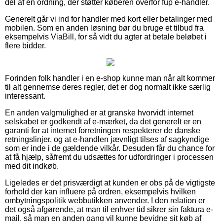
del af en ordning, der støtter køberen overfor fup e-handler.
Generelt går vi ind for handler med kort eller betalinger med
mobilen. Som en anden løsning bør du bruge et tilbud fra
eksempelvis ViaBill, for så vidt du agter at betale beløbet i
flere bidder.
Forinden folk handler i en e-shop kunne man når alt kommer
til alt gennemse deres regler, det er dog normalt ikke særlig
interessant.
En anden valgmulighed er at granske hvorvidt internet
selskabet er godkendt af e-mærket, da det generelt er en
garanti for at internet forretningen respekterer de danske
retningslinjer, og at e-handlen jævnligt tilses af sagkyndige
som er inde i de gældende vilkår. Desuden får du chance for
at få hjælp, såfremt du udsættes for udfordringer i processen
med dit indkøb.
Ligeledes er det prisværdigt at kunden er obs på de vigtigste
forhold der kan influere på ordren, eksempelvis hvilken
ombytningspolitik webbutikken anvender. I den relation er
det også afgørende, at man til enhver tid sikrer sin faktura e-
mail, så man en anden gang vil kunne bevidne sit køb af