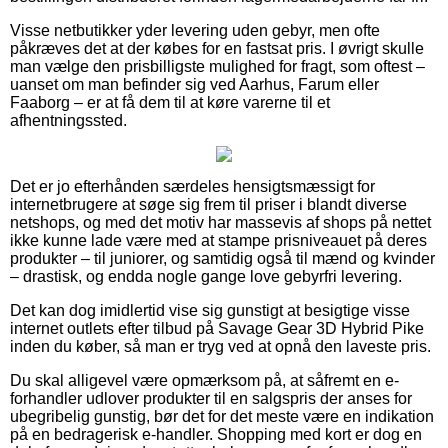
Visse netbutikker yder levering uden gebyr, men ofte
påkræves det at der købes for en fastsat pris. I øvrigt skulle
man vælge den prisbilligste mulighed for fragt, som oftest –
uanset om man befinder sig ved Aarhus, Farum eller
Faaborg – er at få dem til at køre varerne til et
afhentningssted.
Det er jo efterhånden særdeles hensigtsmæssigt for
internetbrugere at søge sig frem til priser i blandt diverse
netshops, og med det motiv har massevis af shops på nettet
ikke kunne lade være med at stampe prisniveauet på deres
produkter – til juniorer, og samtidig også til mænd og kvinder
– drastisk, og endda nogle gange love gebyrfri levering.
Det kan dog imidlertid vise sig gunstigt at besigtige visse
internet outlets efter tilbud på Savage Gear 3D Hybrid Pike
inden du køber, så man er tryg ved at opnå den laveste pris.
Du skal alligevel være opmærksom på, at såfremt en e-
forhandler udlover produkter til en salgspris der anses for
ubegribelig gunstig, bør det for det meste være en indikation
på en bedragerisk e-handler. Shopping med kort er dog en