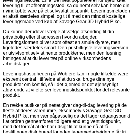
leveringsmetoder. En af de mest populære er for øjeblikket
levering til et afhentningssted, så du nemt selv kan hente din
nyindkøbte vare på et selvvalgt tidspunkt. Leveringsmetoden
er altså særdeles simpel, og tit tilmed den mindst kostelige
leveringsmåde ved køb af Savage Gear 3D Hybrid Pike.
Du kunne derudover vælge at vælge afsending til din
privatbolig eller til adressen hvor du arbejder.
Leveringsformen bliver som oftest en smule dyrere, men
ligeledes særdeles smart. Den prisbilligste leveringsversion
er utvivlsomt selv at hente produkterne, men den løsning
betinges af at du lever tæt på online virksomhedens
arbejdslager.
Leveringshastigheden på Woblere kan i nogle tilfælde være
ekstremt central i tilfælde af at du skal bruge dine nye
produkter om kort tid, så i det øjemed er det øjensynligt
afgørende at vi efterser leveringstidspunktet for det relevante
produkt.
En række butikker på nettet giver dag-til-dag levering på de
fleste af deres varenumre, eksempelvis Savage Gear 3D
Hybrid Pike, men vær påpasselig da det tager udgangspunkt
i at ordren gennemføres tidligere end et givent tidspunkt,
med det formål at de har udsigt til at kunne nå at få
bestillingen distribueret forinden lagermedarbejderne får fri.