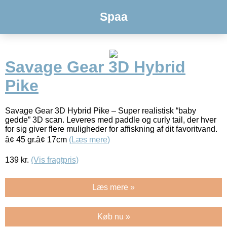
Spaa
Savage Gear 3D Hybrid
Pike
Savage Gear 3D Hybrid Pike – Super realistisk “baby
gedde” 3D scan. Leveres med paddle og curly tail, der hver
for sig giver flere muligheder for affiskning af dit favoritvand.
â¢ 45 gr.â¢ 17cm
(Læs mere)
139
kr.
(Vis fragtpris)
Læs mere »
Køb nu »