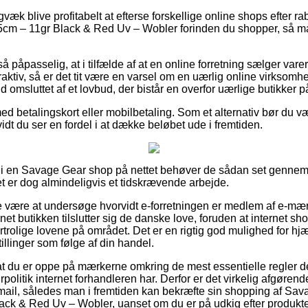
gvæk blive profitabelt at efterse forskellige online shops efter
5cm – 11gr Black & Red Uv – Wobler forinden du shopper, så ma
 påpasselig, at i tilfælde af at en online forretning sælger varer 
raktiv, så er det tit være en varsel om en uærlig online virks
ald omsluttet af et lovbud, der bistår en overfor uærlige butikker på
med betalingskort eller mobilbetaling. Som et alternativ bør du 
vidt du ser en fordel i at dække beløbet ude i fremtiden.
r i en Savage Gear shop på nettet behøver de sådan set genne
et er dog almindeligvis et tidskrævende arbejde.
e være at undersøge hvorvidt e-forretningen er medlem af e-mæ
rnet butikken tilslutter sig de danske love, foruden at internet sho
rtrolige lovene på området. Det er en rigtig god mulighed for hj
tillinger som følge af din handel.
 at du er oppe på mærkerne omkring de mest essentielle regler de
rpolitik internet forhandleren har. Derfor er det virkelig afgørend
-mail, således man i fremtiden kan bekræfte sin shopping af Sa
ck & Red Uv – Wobler, uanset om du er på udkig efter produkter