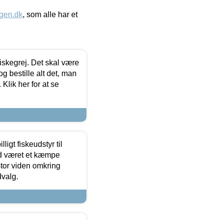
gen.dk
, som alle har et
 fiskegrej. Det skal være
og bestille alt det, man
 Klik her for at se
ligt fiskeudstyr til
tid været et kæmpe
stor viden omkring
dvalg.