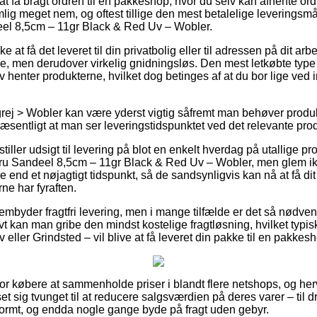
t få bragt ordren til en pakkeshop, hvor du selv kan afhente or
lig meget nem, og oftest tillige den mest betalelige leverings
el 8,5cm – 11gr Black & Red Uv – Wobler.
 at få det leveret til din privatbolig eller til adressen på dit ar
ere, men derudover virkelig gnidningsløs. Den mest letkøbte type a
lv henter produkterne, hvilket dog betinges af at du bor lige ved 
ej > Wobler kan være yderst vigtig såfremt man behøver produk
væsentligt at man ser leveringstidspunktet ved det relevante pro
stiller udsigt til levering på blot en enkelt hverdag på utallige 
u Sandeel 8,5cm – 11gr Black & Red Uv – Wobler, men glem ikke
e end et nøjagtigt tidspunkt, så de sandsynligvis kan nå at få di
ne har fyraften.
embyder fragtfri levering, men i mange tilfælde er det så nødve
vt kan man gribe den mindst kostelige fragtløsning, hvilket typ
 eller Grindsted – vil blive at få leveret din pakke til en pakkes
l for købere at sammenholde priser i blandt flere netshops, og herv
 sig tvunget til at reducere salgsværdien på deres varer – til d
ormt, og endda nogle gange byde på fragt uden gebyr.