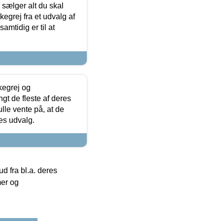
sælger alt du skal
skegrej fra et udvalg af
samtidig er til at
kegrej og
angt de fleste af deres
ulle vente på, at de
res udvalg.
 fra bl.a. deres
mer og