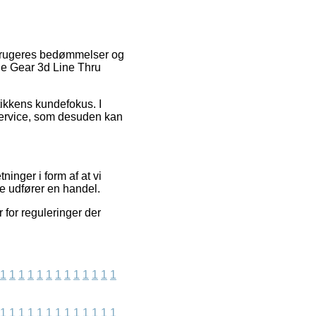
forbrugeres bedømmelser og
ge Gear 3d Line Thru
tikkens kundefokus. I
service, som desuden kan
inger i form af at vi
re udfører en handel.
 for reguleringer der
1
1
1
1
1
1
1
1
1
1
1
1
1
1
1
1
1
1
1
1
1
1
1
1
1
1