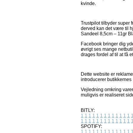
kvinde.
Trustpilot tilbyder super
derved kan det være til
Sandeel 8,5cm – 11gr Bla
Facebook bringer dig yder
øvrigt ses mange netbuti
drages fordel af til at få 
Dette website er reklamef
introducerer butikkernes 
Vejledning omkring varer 
muligvis er realiseret si
BITLY:
1
1
1
1
1
1
1
1
1
1
1
1
1
1
1
1
1
1
1
1
1
1
1
1
1
1
SPOTIFY:
1
1
1
1
1
1
1
1
1
1
1
1
1