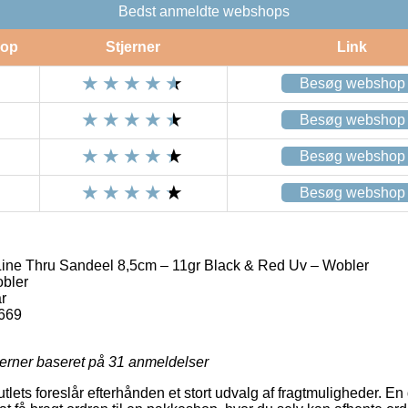
Bedst anmeldte webshops
op
Stjerner
Link
Besøg webshop
Besøg webshop
Besøg webshop
Besøg webshop
ine Thru Sandeel 8,5cm – 11gr Black & Red Uv – Wobler
bler
r
669
jerner baseret på
31
anmeldelser
tlets foreslår efterhånden et stort udvalg af fragtmuligheder. E