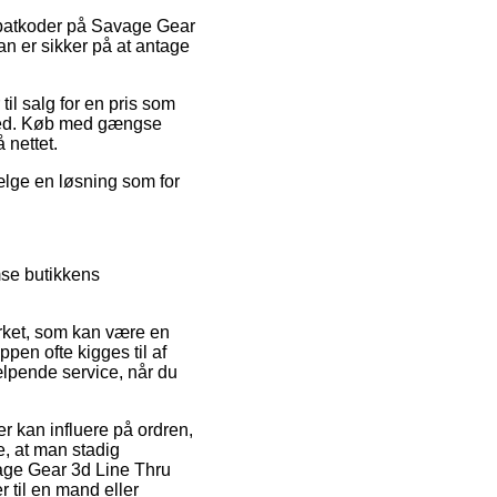
 rabatkoder på Savage Gear
n er sikker på at antage
til salg for en pris som
omhed. Køb med gængse
 nettet.
vælge en løsning som for
mse butikkens
rket, som kan være en
ppen ofte kigges til af
ælpende service, når du
r kan influere på ordren,
e, at man stadig
vage Gear 3d Line Thru
 til en mand eller