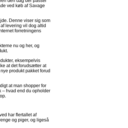
dren den dag der passer
måde ved køb af Savage
bejde. Denne viser sig som
f levering vil dog altid
internet forretningens
terne nu og her, og
dukt.
produkter, eksempelvis
 at det forudsætter at
t nye produkt pakket forud
ndigt at man shopper for
isk – hvad end du opholder
hop.
ed har flertallet af
renge og piger, og ligeså