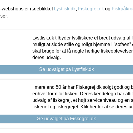
-webshops er i øjeblikket
Lystfisk.dk
,
Fiskegrej.dk
og
Fiskpåkro
iser.
Lystfisk.dk tilbyder lystfiskere et bredt udvalg af
muligt at sidde stille og roligt hjemme i ”sofaen” 
skal bruge for at få nogle herlige fiskeoplevelser.
deres udvalg.
Se udvalget på Lystfisk.dk
I mere end 50 år har Fiskegrej.dk solgt godt og bil
enhver form for fiskeri. Deres kendetegn har al
udvalg af fiskegrej, et højt serviceniveau og en 
fiskeriet og fiskegrejet. Klik her for at se deres u
Se udvalget på Fiskegrej.dk