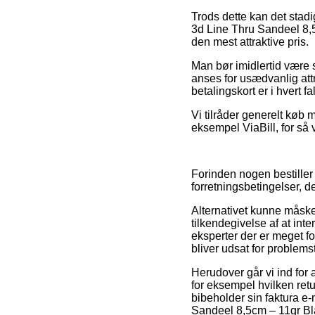
Trods dette kan det stadi
3d Line Thru Sandeel 8,
den mest attraktive pris.
Man bør imidlertid være så
anses for usædvanlig att
betalingskort er i hvert f
Vi tilråder generelt køb 
eksempel ViaBill, for så 
Forinden nogen bestille
forretningsbetingelser, d
Alternativet kunne måsk
tilkendegivelse af at inte
eksperter der er meget fo
bliver udsat for problems
Herudover går vi ind for
for eksempel hvilken retu
bibeholder sin faktura e
Sandeel 8,5cm – 11gr Bla