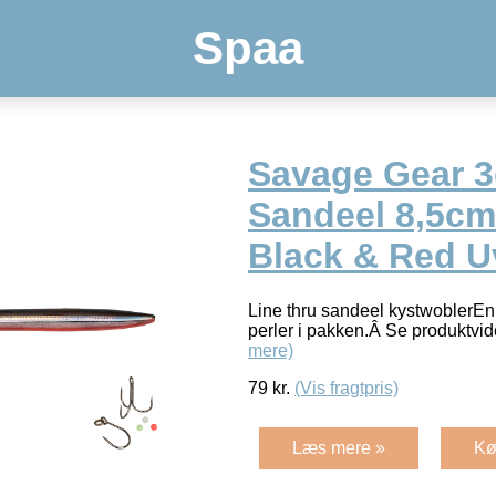
Spaa
Savage Gear 3
Sandeel 8,5cm
Black & Red U
Line thru sandeel kystwoblerEnk
perler i pakken.Â Se produktvi
mere)
79
kr.
(Vis fragtpris)
Læs mere »
Kø