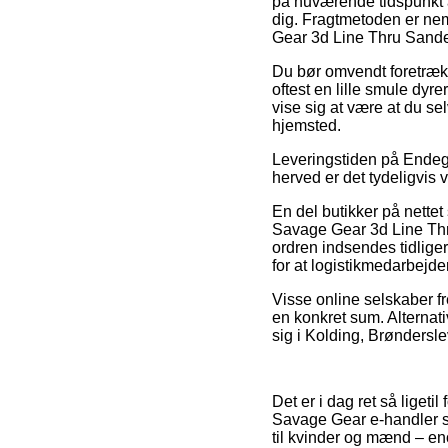
på nuværende tidspunkt a
dig. Fragtmetoden er nem
Gear 3d Line Thru Sande
Du bør omvendt foretrække
oftest en lille smule dyr
vise sig at være at du se
hjemsted.
Leveringstiden på Endegr
herved er det tydeligvis 
En del butikker på nettet 
Savage Gear 3d Line Thr
ordren indsendes tidliger
for at logistikmedarbejder
Visse online selskaber fr
en konkret sum. Alternati
sig i Kolding, Brønderslev
Det er i dag ret så ligeti
Savage Gear e-handler set
til kvinder og mænd – en