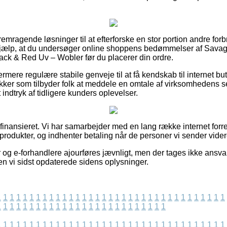
 fremragende løsninger til at efterforske en stor portion andre 
 hjælp, at du undersøger online shoppens bedømmelser af Sava
ck & Red Uv – Wobler før du placerer din ordre.
mere regulære stabile genveje til at få kendskab til internet bu
kker som tilbyder folk at meddele en omtale af virksomhedens 
et indtryk af tidligere kunders oplevelser.
inansieret. Vi har samarbejder med en lang række internet forretn
produkter, og indhenter betaling når de personer vi sender vide
og e-forhandlere ajourføres jævnligt, men der tages ikke ansvar
den vi sidst opdaterede sidens oplysninger.
1
1
1
1
1
1
1
1
1
1
1
1
1
1
1
1
1
1
1
1
1
1
1
1
1
1
1
1
1
1
1
1
1
1
1
1
1
1
1
1
1
1
1
1
1
1
1
1
1
1
1
1
1
1
1
1
1
1
1
1
1
1
1
1
1
1
1
1
1
1
1
1
1
1
1
1
1
1
1
1
1
1
1
1
1
1
1
1
1
1
1
1
1
1
1
1