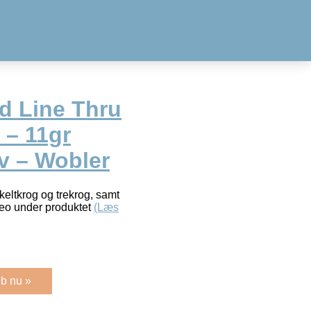
d Line Thru
 – 11gr
v – Wobler
eltkrog og trekrog, samt
deo under produktet
(Læs
b nu »