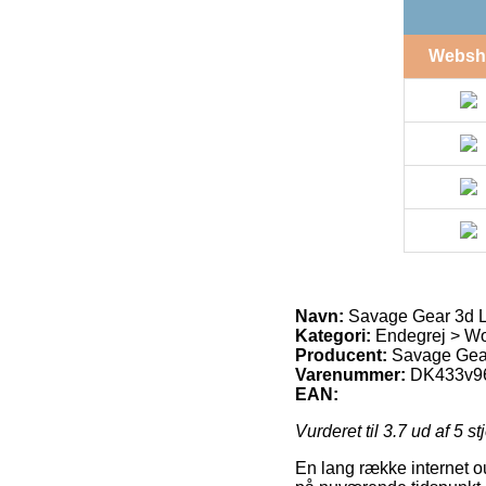
Websh
Navn:
Savage Gear 3d L
Kategori:
Endegrej > Wo
Producent:
Savage Gea
Varenummer:
DK433v9
EAN:
Vurderet til
3.7
ud af 5 st
En lang række internet ou