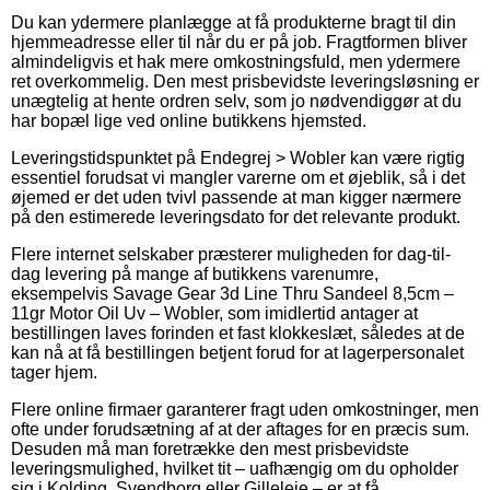
Du kan ydermere planlægge at få produkterne bragt til din
hjemmeadresse eller til når du er på job. Fragtformen bliver
almindeligvis et hak mere omkostningsfuld, men ydermere
ret overkommelig. Den mest prisbevidste leveringsløsning er
unægtelig at hente ordren selv, som jo nødvendiggør at du
har bopæl lige ved online butikkens hjemsted.
Leveringstidspunktet på Endegrej > Wobler kan være rigtig
essentiel forudsat vi mangler varerne om et øjeblik, så i det
øjemed er det uden tvivl passende at man kigger nærmere
på den estimerede leveringsdato for det relevante produkt.
Flere internet selskaber præsterer muligheden for dag-til-
dag levering på mange af butikkens varenumre,
eksempelvis Savage Gear 3d Line Thru Sandeel 8,5cm –
11gr Motor Oil Uv – Wobler, som imidlertid antager at
bestillingen laves forinden et fast klokkeslæt, således at de
kan nå at få bestillingen betjent forud for at lagerpersonalet
tager hjem.
Flere online firmaer garanterer fragt uden omkostninger, men
ofte under forudsætning af at der aftages for en præcis sum.
Desuden må man foretrække den mest prisbevidste
leveringsmulighed, hvilket tit – uafhængig om du opholder
sig i Kolding, Svendborg eller Gilleleje – er at få