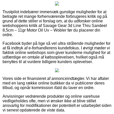
Trustpilot indebærer immervæk gunstige muligheder for at
betragte ret mange forhenværende forbrugeres kritik og på
grund af dette stiller vi forslag om, at du udforsker online
webshoppens kritik af Savage Gear 3d Line Thru Sandeel
8,5cm – 11gr Motor Oil Uv – Wobler før du placerer din
ordre.
Facebook byder på lige så vel ultra strålende muligheder for
at få indtryk af e-forhandlerens kundefokus. I øvrigt møder vi
faktisk online webshops som giver kunderne mulighed for at
udfærdige en omtale af købsoplevelsen, hvilket også må
benyttes til at vurdere tidligere kunders oplevelser.
Vores side er finansieret af annonceindtægter. Vi har aftaler
med en lang række online butikker da vi publicerer deres
tilbud, og opnår kommission ifald du laver en ordre.
Anvisninger vedrørende produkter og online varehuse
vedligeholdes ofte, men vi ønsker ikke at blive stillet
ansvarlig for modifikationer der potentielt er udarbejdet siden
vi senest opdaterede de viste data.