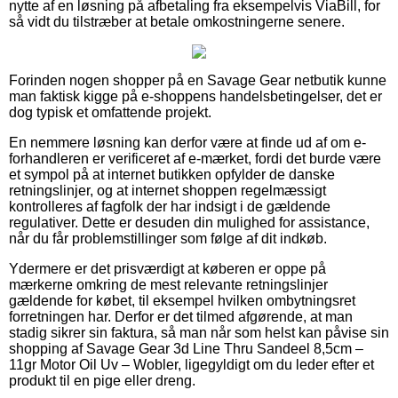
nytte af en løsning på afbetaling fra eksempelvis ViaBill, for
så vidt du tilstræber at betale omkostningerne senere.
Forinden nogen shopper på en Savage Gear netbutik kunne
man faktisk kigge på e-shoppens handelsbetingelser, det er
dog typisk et omfattende projekt.
En nemmere løsning kan derfor være at finde ud af om e-
forhandleren er verificeret af e-mærket, fordi det burde være
et sympol på at internet butikken opfylder de danske
retningslinjer, og at internet shoppen regelmæssigt
kontrolleres af fagfolk der har indsigt i de gældende
regulativer. Dette er desuden din mulighed for assistance,
når du får problemstillinger som følge af dit indkøb.
Ydermere er det prisværdigt at køberen er oppe på
mærkerne omkring de mest relevante retningslinjer
gældende for købet, til eksempel hvilken ombytningsret
forretningen har. Derfor er det tilmed afgørende, at man
stadig sikrer sin faktura, så man når som helst kan påvise sin
shopping af Savage Gear 3d Line Thru Sandeel 8,5cm –
11gr Motor Oil Uv – Wobler, ligegyldigt om du leder efter et
produkt til en pige eller dreng.