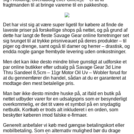
fragtmanden til at bringe varerne til en pakkeshop.
Det har vist sig at være super ligetil for købere at finde de
laveste priser på forskellige shops på nettet, og på grund af
dette har langt de fleste Savage Gear online forretninger set
sig tvunget til at trykke prisniveauet på deres produkter – til
piger og drenge, samt også til damer og herrer – drastisk, og
endda nogle gange frembyde levering uden omkostninger.
Men det kan ikke desto mindre blive gunstigt at udforske et
par online butikker efter udsalg på Savage Gear 3d Line
Thru Sandeel 8,5cm – 11gr Motor Oil Uv – Wobler forud for
at du gennemfører din handel, sådan at du er garanteret at
modtage den mest betalelige pris.
Man bør ikke desto mindre huske på, at ifald en butik på
nettet udbyder varer for en udsalgspris som er besynderligt
overkommelig, er det tit være et symbol på en snydagtig
netbutik. Kortkøb er trods alt inkluderet i en orden, som
beskytter køberen imod falske e-firmaer.
Generelt anbefaler vi køb med gængse betalingskort eller
mobilbetaling. Som en alternativ mulighed bør du drage