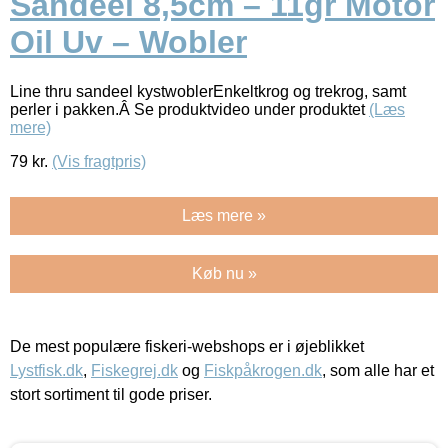
Sandeel 8,5cm – 11gr Motor
Oil Uv – Wobler
Line thru sandeel kystwoblerEnkeltkrog og trekrog, samt
perler i pakken.Â Se produktvideo under produktet
(Læs
mere)
79
kr.
(Vis fragtpris)
Læs mere »
Køb nu »
De mest populære fiskeri-webshops er i øjeblikket
Lystfisk.dk
,
Fiskegrej.dk
og
Fiskpåkrogen.dk
, som alle har et
stort sortiment til gode priser.