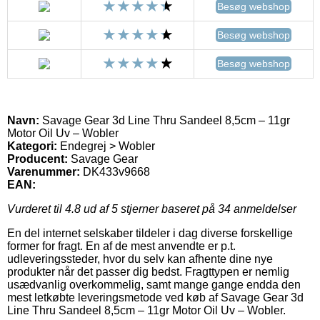
Besøg webshop
Besøg webshop
Besøg webshop
Navn:
Savage Gear 3d Line Thru Sandeel 8,5cm – 11gr
Motor Oil Uv – Wobler
Kategori:
Endegrej > Wobler
Producent:
Savage Gear
Varenummer:
DK433v9668
EAN:
Vurderet til
4.8
ud af 5 stjerner baseret på
34
anmeldelser
En del internet selskaber tildeler i dag diverse forskellige
former for fragt. En af de mest anvendte er p.t.
udleveringssteder, hvor du selv kan afhente dine nye
produkter når det passer dig bedst. Fragttypen er nemlig
usædvanlig overkommelig, samt mange gange endda den
mest letkøbte leveringsmetode ved køb af Savage Gear 3d
Line Thru Sandeel 8,5cm – 11gr Motor Oil Uv – Wobler.