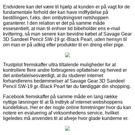
Endvidere kan det være til hjælp at kunden er på vagt for de
fundamentale forhold der kan have indflydelse på
bestillingen, f.eks. den ombytningsret netshoppen
garanterer. I den relation er det på samme måde
essesentielt, at man til enhver tid bibeholder ens e-mail
kvittering, så man senere kan bevidne købet af Savage Gear
3D Sandeel Pencil SW-19 gr.-Black Pearl, uden hensyn til
om man er på udkig efter produkter til en dreng eller pige.
Trustpilot fremskaffer ultra tiltalende muligheder for at
kontrollere flere andre forbrugeres opfattelser og herved er
det anbefalelsesværdigt, at du studerer internet
forhandlerens bedømmelser af Savage Gear 3D Sandeel
Pencil SW-19 gr.-Black Pearl før du færdiggør din shopping.
Facebook fremskaffer på samme måde en lang række
nyttige løsninger til at få indtryk af internet webshoppens
kundefokus. Her er der nogle online forretninger hvor du kan
notere en evaluering af virksomhedens service, hvilket
ligeledes må anvendes til at afveje hvor glade kunderne er.