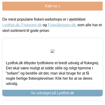
Køb nu »
De mest populære fiskeri-webshops er i øjeblikket
Lystfisk.dk
,
Fiskegrej.dk
og
Fiskpåkrogen.dk
, som alle har et
stort sortiment til gode priser.
Lystfisk.dk tilbyder lystfiskere et bredt udvalg af fiskegrej.
Det skal være muligt at sidde stille og roligt hjemme i
”sofaen” og bestille alt det, man skal bruge for at få
nogle herlige fiskeoplevelser. Klik her for at se deres
udvalg.
Se udvalget på Lystfisk.dk