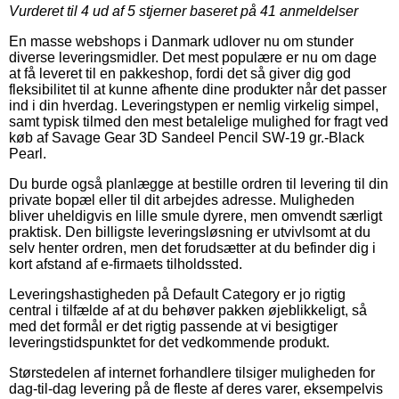
Vurderet til
4
ud af 5 stjerner baseret på
41
anmeldelser
En masse webshops i Danmark udlover nu om stunder
diverse leveringsmidler. Det mest populære er nu om dage
at få leveret til en pakkeshop, fordi det så giver dig god
fleksibilitet til at kunne afhente dine produkter når det passer
ind i din hverdag. Leveringstypen er nemlig virkelig simpel,
samt typisk tilmed den mest betalelige mulighed for fragt ved
køb af Savage Gear 3D Sandeel Pencil SW-19 gr.-Black
Pearl.
Du burde også planlægge at bestille ordren til levering til din
private bopæl eller til dit arbejdes adresse. Muligheden
bliver uheldigvis en lille smule dyrere, men omvendt særligt
praktisk. Den billigste leveringsløsning er utvivlsomt at du
selv henter ordren, men det forudsætter at du befinder dig i
kort afstand af e-firmaets tilholdssted.
Leveringshastigheden på Default Category er jo rigtig
central i tilfælde af at du behøver pakken øjeblikkeligt, så
med det formål er det rigtig passende at vi besigtiger
leveringstidspunktet for det vedkommende produkt.
Størstedelen af internet forhandlere tilsiger muligheden for
dag-til-dag levering på de fleste af deres varer, eksempelvis