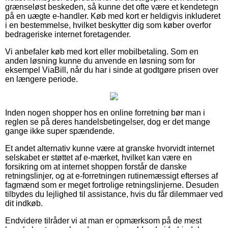
grænseløst beskeden, så kunne det ofte være et kendetegn
på en uægte e-handler. Køb med kort er heldigvis inkluderet
i en bestemmelse, hvilket beskytter dig som køber overfor
bedrageriske internet foretagender.
Vi anbefaler køb med kort eller mobilbetaling. Som en
anden løsning kunne du anvende en løsning som for
eksempel ViaBill, når du har i sinde at godtgøre prisen over
en længere periode.
Inden nogen shopper hos en online forretning bør man i
reglen se på deres handelsbetingelser, dog er det mange
gange ikke super spændende.
Et andet alternativ kunne være at granske hvorvidt internet
selskabet er støttet af e-mærket, hvilket kan være en
forsikring om at internet shoppen forstår de danske
retningslinjer, og at e-forretningen rutinemæssigt efterses af
fagmænd som er meget fortrolige retningslinjerne. Desuden
tilbydes du lejlighed til assistance, hvis du får dilemmaer ved
dit indkøb.
Endvidere tilråder vi at man er opmærksom på de mest