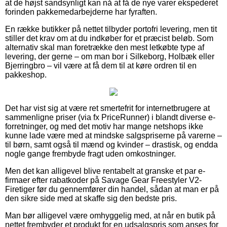
at de højst sandsynligt kan nå at få de nye varer ekspederet
forinden pakkemedarbejderne har fyraften.
En række butikker på nettet tilbyder portofri levering, men tit
stiller det krav om at du indkøber for et præcist beløb. Som
alternativ skal man foretrække den mest letkøbte type af
levering, der gerne – om man bor i Silkeborg, Holbæk eller
Bjerringbro – vil være at få dem til at køre ordren til en
pakkeshop.
Det har vist sig at være ret smertefrit for internetbrugere at
sammenligne priser (via fx PriceRunner) i blandt diverse e-
forretninger, og med det motiv har mange netshops ikke
kunne lade være med at mindske salgspriserne på varerne –
til børn, samt også til mænd og kvinder – drastisk, og endda
nogle gange frembyde fragt uden omkostninger.
Men det kan alligevel blive rentabelt at granske et par e-
firmaer efter rabatkoder på Savage Gear Freestyler V2-
Firetiger før du gennemfører din handel, sådan at man er på
den sikre side med at skaffe sig den bedste pris.
Man bør alligevel være omhyggelig med, at når en butik på
nettet frembyder et produkt for en udsalgspris som anses for