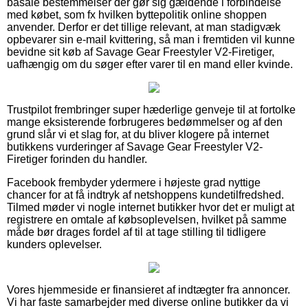
basale bestemmelser der gør sig gældende i forbindelse
med købet, som fx hvilken byttepolitik online shoppen
anvender. Derfor er det tillige relevant, at man stadigvæk
opbevarer sin e-mail kvittering, så man i fremtiden vil kunne
bevidne sit køb af Savage Gear Freestyler V2-Firetiger,
uafhængig om du søger efter varer til en mand eller kvinde.
Trustpilot frembringer super hæderlige genveje til at fortolke
mange eksisterende forbrugeres bedømmelser og af den
grund slår vi et slag for, at du bliver klogere på internet
butikkens vurderinger af Savage Gear Freestyler V2-
Firetiger forinden du handler.
Facebook frembyder ydermere i højeste grad nyttige
chancer for at få indtryk af netshoppens kundetilfredshed.
Tilmed møder vi nogle internet butikker hvor det er muligt at
registrere en omtale af købsoplevelsen, hvilket på samme
måde bør drages fordel af til at tage stilling til tidligere
kunders oplevelser.
Vores hjemmeside er finansieret af indtægter fra annoncer.
Vi har faste samarbejder med diverse online butikker da vi