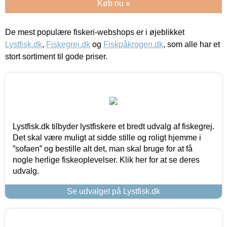
Køb nu »
De mest populære fiskeri-webshops er i øjeblikket
Lystfisk.dk
,
Fiskegrej.dk
og
Fiskpåkrogen.dk
, som alle har et
stort sortiment til gode priser.
Lystfisk.dk tilbyder lystfiskere et bredt udvalg af fiskegrej.
Det skal være muligt at sidde stille og roligt hjemme i
”sofaen” og bestille alt det, man skal bruge for at få
nogle herlige fiskeoplevelser. Klik her for at se deres
udvalg.
Se udvalget på Lystfisk.dk