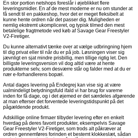
En stor portion netshops foreslår i øjeblikket flere
leveringsmidler. En af de mest moderne er nu om stunder at
få sendt til en pakkeshop, hvor det er meget fleksibelt at
kunne hente ordren når det passer dig. Muligheden er
nemlig ekstremt ukompliceret, og typisk tilmed den mest
betalelige fragtmetode ved køb af Savage Gear Freestyler
V2-Firetiger.
Du kunne alternativt tænke over at vælge udbringning hjem
til dig privat eller til når du er på job. Løsningen viser sig
jævnligt en sjat mindre prisbillig, men tillige rigtig let. Den
billigste leveringsversion vil dog altid være at hente
produkterne selv, som desværre står og falder med at du er
nær e-forhandlerens bopæl.
Antal dages levering på Endegrej kan vise sig at være
ualmindeligt betydningsfuld ifald vi har brug for varerne
inden for få dage, og i det øjemed er det særdeles afgørende
at man efterser det forventede leveringstidspunkt på det
pågældende produkt.
Adskillige online firmaer tilbyder levering efter en enkelt
hverdag på deres favorit produkter, eksempelvis Savage
Gear Freestyler V2-Firetiger, som trods alt påkræver at
ordren gennemføres forinden et bestemt klokkeslæt, sådan