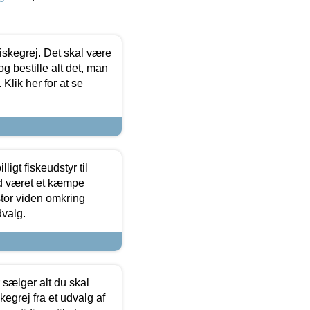
 fiskegrej. Det skal være
og bestille alt det, man
 Klik her for at se
ligt fiskeudstyr til
tid været et kæmpe
stor viden omkring
dvalg.
sælger alt du skal
skegrej fra et udvalg af