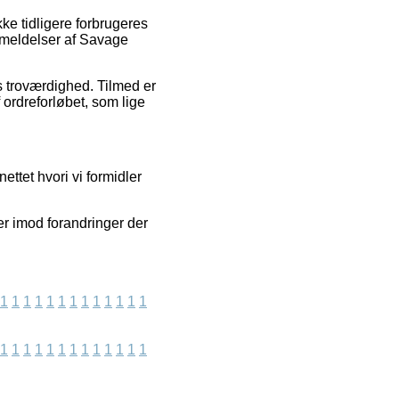
ke tidligere forbrugeres
anmeldelser af Savage
ns troværdighed. Tilmed er
ordreforløbet, som lige
ttet hvori vi formidler
er imod forandringer der
1
1
1
1
1
1
1
1
1
1
1
1
1
1
1
1
1
1
1
1
1
1
1
1
1
1