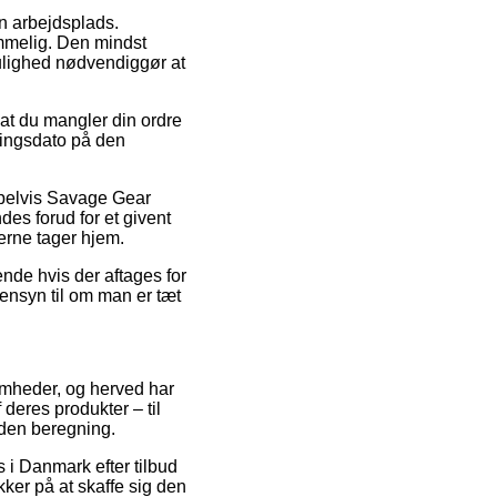
in arbejdsplads.
ommelig. Den mindst
ulighed nødvendiggør at
 at du mangler din ordre
eringsdato på den
mpelvis Savage Gear
es forud for et givent
derne tager hjem.
nde hvis der aftages for
 hensyn til om man er tæt
ksomheder, og herved har
deres produkter – til
uden beregning.
s i Danmark efter tilbud
ker på at skaffe sig den