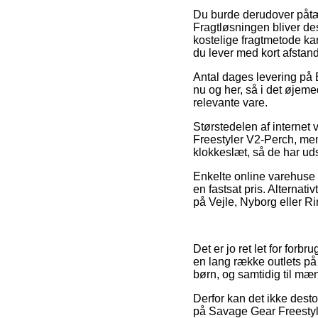
Du burde derudover påtænke
Fragtløsningen bliver de
kostelige fragtmetode k
du lever med kort afstand 
Antal dages levering på E
nu og her, så i det øjeme
relevante vare.
Størstedelen af internet
Freestyler V2-Perch, men
klokkeslæt, så de har uds
Enkelte online varehuse 
en fastsat pris. Alternat
på Vejle, Nyborg eller Rin
Det er jo ret let for forb
en lang række outlets på
børn, og samtidig til mæ
Derfor kan det ikke desto
på Savage Gear Freestyle