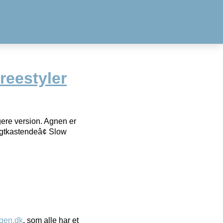
reestyler
igere version. Agnen er
angtkastendeâ¢ Slow
gen.dk
, som alle har et