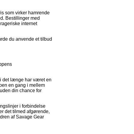
pris som virker hamrende
d. Bestillinger med
rageriske internet
urde du anvende et tilbud
oppens
di det længe har været en
oppen en gang i mellem
uden din chance for
gslinjer i forbindelse
er det tilmed afgørende,
ordren af Savage Gear