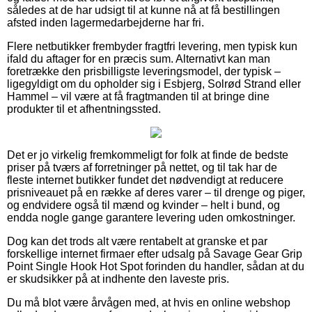
således at de har udsigt til at kunne nå at få bestillingen
afsted inden lagermedarbejderne har fri.
Flere netbutikker frembyder fragtfri levering, men typisk kun
ifald du aftager for en præcis sum. Alternativt kan man
foretrække den prisbilligste leveringsmodel, der typisk –
ligegyldigt om du opholder sig i Esbjerg, Solrød Strand eller
Hammel – vil være at få fragtmanden til at bringe dine
produkter til et afhentningssted.
Det er jo virkelig fremkommeligt for folk at finde de bedste
priser på tværs af forretninger på nettet, og til tak har de
fleste internet butikker fundet det nødvendigt at reducere
prisniveauet på en række af deres varer – til drenge og piger,
og endvidere også til mænd og kvinder – helt i bund, og
endda nogle gange garantere levering uden omkostninger.
Dog kan det trods alt være rentabelt at granske et par
forskellige internet firmaer efter udsalg på Savage Gear Grip
Point Single Hook Hot Spot forinden du handler, sådan at du
er skudsikker på at indhente den laveste pris.
Du må blot være årvågen med, at hvis en online webshop