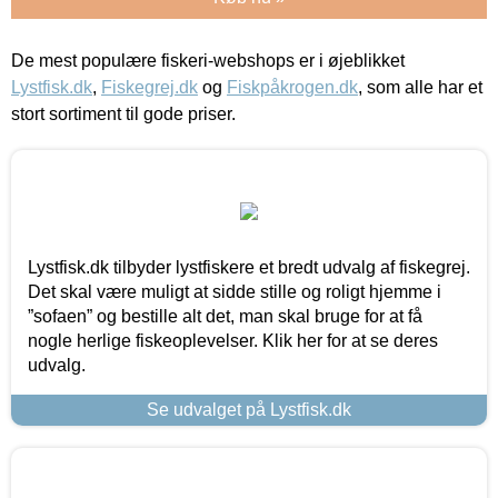
De mest populære fiskeri-webshops er i øjeblikket
Lystfisk.dk
,
Fiskegrej.dk
og
Fiskpåkrogen.dk
, som alle har et
stort sortiment til gode priser.
Lystfisk.dk tilbyder lystfiskere et bredt udvalg af fiskegrej.
Det skal være muligt at sidde stille og roligt hjemme i
”sofaen” og bestille alt det, man skal bruge for at få
nogle herlige fiskeoplevelser. Klik her for at se deres
udvalg.
Se udvalget på Lystfisk.dk