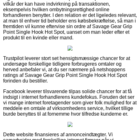
vilkår der kan have indvirkning på transaktionen,
eksempelvis hvilken ombytningsrettighed online
forhandleren benytter. I den relation er det ligeledes relevant,
at man til enhver tid beholder ens købsbekræftelse, så man i
fremtiden vil kunne eftervise sin ordre af Savage Gear Grip
Point Single Hook Hot Spot, uanset om man leder efter et
produkt til en kvinde eller mand.
Trustpilot leverer stort set hensigtsmæssige chancer for at
undersøge forskellige tidligere forbrugeres omtaler og
herved anbefaler vi, at du ser nærmere på netshoppens
ratings af Savage Gear Grip Point Single Hook Hot Spot
forinden du bestiller.
Facebook leverer tilsvarende tilpas solide chancer for at få
indsigt i internet forhandlerens kundefokus. Foruden det ser
vi mange internet foretagender som giver folk mulighed for at
meddele en omtale af virksomhedens service, hvilket tillige
burde benyttes til at fornemme hvor tilfredse kunderne er.
Dette website finansieres af annonceindtægter. Vi