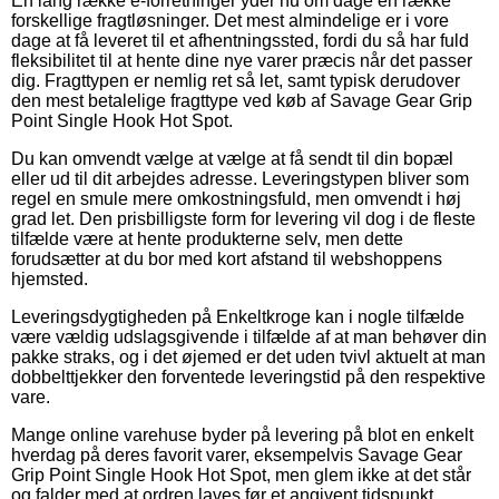
En lang række e-forretninger yder nu om dage en række
forskellige fragtløsninger. Det mest almindelige er i vore
dage at få leveret til et afhentningssted, fordi du så har fuld
fleksibilitet til at hente dine nye varer præcis når det passer
dig. Fragttypen er nemlig ret så let, samt typisk derudover
den mest betalelige fragttype ved køb af Savage Gear Grip
Point Single Hook Hot Spot.
Du kan omvendt vælge at vælge at få sendt til din bopæl
eller ud til dit arbejdes adresse. Leveringstypen bliver som
regel en smule mere omkostningsfuld, men omvendt i høj
grad let. Den prisbilligste form for levering vil dog i de fleste
tilfælde være at hente produkterne selv, men dette
forudsætter at du bor med kort afstand til webshoppens
hjemsted.
Leveringsdygtigheden på Enkeltkroge kan i nogle tilfælde
være vældig udslagsgivende i tilfælde af at man behøver din
pakke straks, og i det øjemed er det uden tvivl aktuelt at man
dobbelttjekker den forventede leveringstid på den respektive
vare.
Mange online varehuse byder på levering på blot en enkelt
hverdag på deres favorit varer, eksempelvis Savage Gear
Grip Point Single Hook Hot Spot, men glem ikke at det står
og falder med at ordren laves før et angivent tidspunkt,