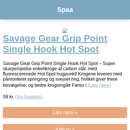
Spaa
Savage Gear Grip Point
Single Hook Hot Spot
Savage Gear Grip Point Single Hook Hot Spot – Super
skarpe/spidse enkeltkroge af carbon stål, med
fluorescerenede Hot Spot hugpunkt! Krogene leveres med
påmonteret springring og svejset ring, hvilket giver friere
bevægelse, og bedre krogningâ¢ Føres i
(Læs mere)
59
kr.
(Vis fragtpris)
Læs mere »
Køb nu »