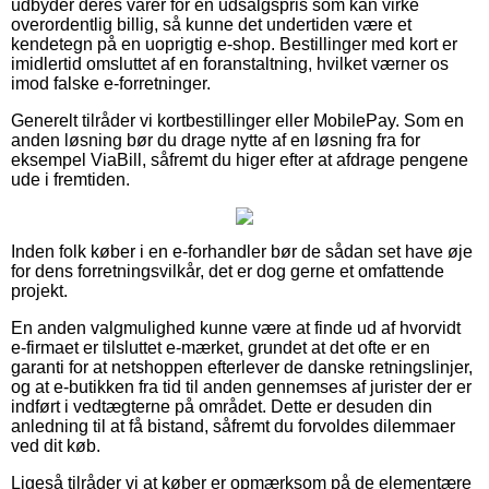
udbyder deres varer for en udsalgspris som kan virke
overordentlig billig, så kunne det undertiden være et
kendetegn på en uoprigtig e-shop. Bestillinger med kort er
imidlertid omsluttet af en foranstaltning, hvilket værner os
imod falske e-forretninger.
Generelt tilråder vi kortbestillinger eller MobilePay. Som en
anden løsning bør du drage nytte af en løsning fra for
eksempel ViaBill, såfremt du higer efter at afdrage pengene
ude i fremtiden.
Inden folk køber i en e-forhandler bør de sådan set have øje
for dens forretningsvilkår, det er dog gerne et omfattende
projekt.
En anden valgmulighed kunne være at finde ud af hvorvidt
e-firmaet er tilsluttet e-mærket, grundet at det ofte er en
garanti for at netshoppen efterlever de danske retningslinjer,
og at e-butikken fra tid til anden gennemses af jurister der er
indført i vedtægterne på området. Dette er desuden din
anledning til at få bistand, såfremt du forvoldes dilemmaer
ved dit køb.
Ligeså tilråder vi at køber er opmærksom på de elementære