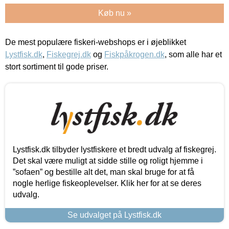
Køb nu »
De mest populære fiskeri-webshops er i øjeblikket
Lystfisk.dk
,
Fiskegrej.dk
og
Fiskpåkrogen.dk
, som alle har et
stort sortiment til gode priser.
Lystfisk.dk tilbyder lystfiskere et bredt udvalg af fiskegrej.
Det skal være muligt at sidde stille og roligt hjemme i
”sofaen” og bestille alt det, man skal bruge for at få
nogle herlige fiskeoplevelser. Klik her for at se deres
udvalg.
Se udvalget på Lystfisk.dk