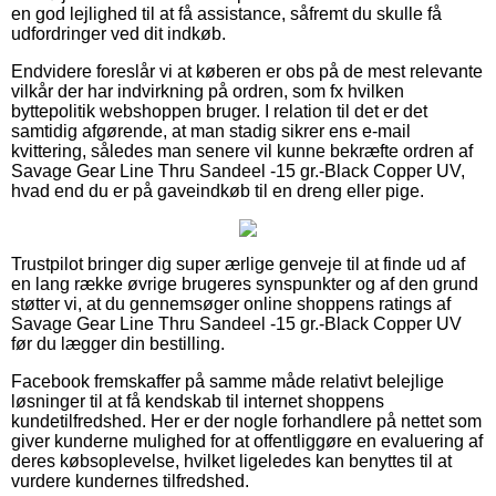
en god lejlighed til at få assistance, såfremt du skulle få
udfordringer ved dit indkøb.
Endvidere foreslår vi at køberen er obs på de mest relevante
vilkår der har indvirkning på ordren, som fx hvilken
byttepolitik webshoppen bruger. I relation til det er det
samtidig afgørende, at man stadig sikrer ens e-mail
kvittering, således man senere vil kunne bekræfte ordren af
Savage Gear Line Thru Sandeel -15 gr.-Black Copper UV,
hvad end du er på gaveindkøb til en dreng eller pige.
Trustpilot bringer dig super ærlige genveje til at finde ud af
en lang række øvrige brugeres synspunkter og af den grund
støtter vi, at du gennemsøger online shoppens ratings af
Savage Gear Line Thru Sandeel -15 gr.-Black Copper UV
før du lægger din bestilling.
Facebook fremskaffer på samme måde relativt belejlige
løsninger til at få kendskab til internet shoppens
kundetilfredshed. Her er der nogle forhandlere på nettet som
giver kunderne mulighed for at offentliggøre en evaluering af
deres købsoplevelse, hvilket ligeledes kan benyttes til at
vurdere kundernes tilfredshed.