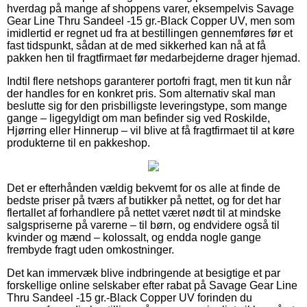
hverdag på mange af shoppens varer, eksempelvis Savage
Gear Line Thru Sandeel -15 gr.-Black Copper UV, men som
imidlertid er regnet ud fra at bestillingen gennemføres før et
fast tidspunkt, sådan at de med sikkerhed kan nå at få
pakken hen til fragtfirmaet før medarbejderne drager hjemad.
Indtil flere netshops garanterer portofri fragt, men tit kun når
der handles for en konkret pris. Som alternativ skal man
beslutte sig for den prisbilligste leveringstype, som mange
gange – ligegyldigt om man befinder sig ved Roskilde,
Hjørring eller Hinnerup – vil blive at få fragtfirmaet til at køre
produkterne til en pakkeshop.
Det er efterhånden vældig bekvemt for os alle at finde de
bedste priser på tværs af butikker på nettet, og for det har
flertallet af forhandlere på nettet været nødt til at mindske
salgspriserne på varerne – til børn, og endvidere også til
kvinder og mænd – kolossalt, og endda nogle gange
frembyde fragt uden omkostninger.
Det kan immervæk blive indbringende at besigtige et par
forskellige online selskaber efter rabat på Savage Gear Line
Thru Sandeel -15 gr.-Black Copper UV forinden du