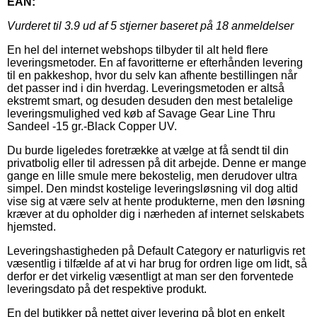
EAN:
Vurderet til
3.9
ud af 5 stjerner baseret på
18
anmeldelser
En hel del internet webshops tilbyder til alt held flere
leveringsmetoder. En af favoritterne er efterhånden levering
til en pakkeshop, hvor du selv kan afhente bestillingen når
det passer ind i din hverdag. Leveringsmetoden er altså
ekstremt smart, og desuden desuden den mest betalelige
leveringsmulighed ved køb af Savage Gear Line Thru
Sandeel -15 gr.-Black Copper UV.
Du burde ligeledes foretrække at vælge at få sendt til din
privatbolig eller til adressen på dit arbejde. Denne er mange
gange en lille smule mere bekostelig, men derudover ultra
simpel. Den mindst kostelige leveringsløsning vil dog altid
vise sig at være selv at hente produkterne, men den løsning
kræver at du opholder dig i nærheden af internet selskabets
hjemsted.
Leveringshastigheden på Default Category er naturligvis ret
væsentlig i tilfælde af at vi har brug for ordren lige om lidt, så
derfor er det virkelig væsentligt at man ser den forventede
leveringsdato på det respektive produkt.
En del butikker på nettet giver levering på blot en enkelt