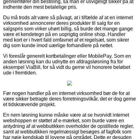
gennemfører din bestilling, så man er usvigeligt sikker på at
indhente den mest betalelige pris.
Du må trods alt være så påvagt, at i tilfælde af at en internet
virksomhed annoncerer deres produkter til salg for en
salgspris som virker uhørt billig, så burde det mange gange
være et kendetegn på en uoprigtig online shop. Handler
med kort er i hvert fald omfavnet af et regelsæt, som sikrer
dig som kunde imod uærlige forhandlere på nettet.
Vi foreslår generelt kortbetalinger eller MobilePay. Som en
anden løsning kan du udnytte en afdragsløsning fra for
eksempel ViaBill, for så vidt du gerne vil honorere beløbet
ude i fremtiden.
Før nogen handler på en internet virksomhed bør de for at
være sikker betragte deres forretningsvilkår, det er dog gerne
et tidskrævende projekt.
En nem løsning kunne måske være at se hvorvidt internet
webshoppen er støttet af e-mærket, som burde være en
antydning af at webbutikken overholder de opstillede regler,
samt at webbutikken regelmæssigt besøges af fagfolk som
har nøje kendskab til lovene på området. Dette er desuden