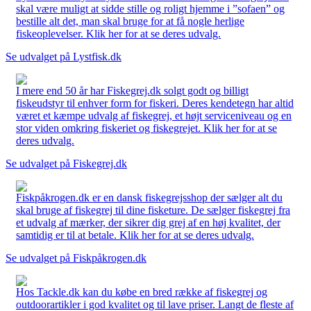
skal være muligt at sidde stille og roligt hjemme i ”sofaen” og
bestille alt det, man skal bruge for at få nogle herlige
fiskeoplevelser. Klik her for at se deres udvalg.
Se udvalget på Lystfisk.dk
I mere end 50 år har Fiskegrej.dk solgt godt og billigt
fiskeudstyr til enhver form for fiskeri. Deres kendetegn har altid
været et kæmpe udvalg af fiskegrej, et højt serviceniveau og en
stor viden omkring fiskeriet og fiskegrejet. Klik her for at se
deres udvalg.
Se udvalget på Fiskegrej.dk
Fiskpåkrogen.dk er en dansk fiskegrejsshop der sælger alt du
skal bruge af fiskegrej til dine fisketure. De sælger fiskegrej fra
et udvalg af mærker, der sikrer dig grej af en høj kvalitet, der
samtidig er til at betale. Klik her for at se deres udvalg.
Se udvalget på Fiskpåkrogen.dk
Hos Tackle.dk kan du købe en bred række af fiskegrej og
outdoorartikler i god kvalitet og til lave priser. Langt de fleste af