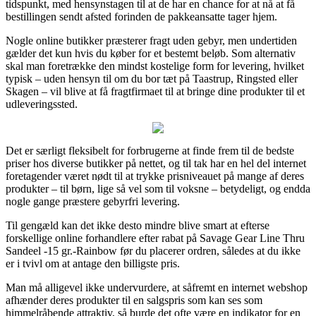
tidspunkt, med hensynstagen til at de har en chance for at nå at få
bestillingen sendt afsted forinden de pakkeansatte tager hjem.
Nogle online butikker præsterer fragt uden gebyr, men undertiden
gælder det kun hvis du køber for et bestemt beløb. Som alternativ
skal man foretrække den mindst kostelige form for levering, hvilket
typisk – uden hensyn til om du bor tæt på Taastrup, Ringsted eller
Skagen – vil blive at få fragtfirmaet til at bringe dine produkter til et
udleveringssted.
Det er særligt fleksibelt for forbrugerne at finde frem til de bedste
priser hos diverse butikker på nettet, og til tak har en hel del internet
foretagender været nødt til at trykke prisniveauet på mange af deres
produkter – til børn, lige så vel som til voksne – betydeligt, og endda
nogle gange præstere gebyrfri levering.
Til gengæld kan det ikke desto mindre blive smart at efterse
forskellige online forhandlere efter rabat på Savage Gear Line Thru
Sandeel -15 gr.-Rainbow før du placerer ordren, således at du ikke
er i tvivl om at antage den billigste pris.
Man må alligevel ikke undervurdere, at såfremt en internet webshop
afhænder deres produkter til en salgspris som kan ses som
himmelråbende attraktiv, så burde det ofte være en indikator for en