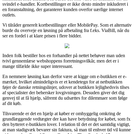
svindel e-handler. Kortbestillinger er ikke desto mindre inkluderet i
en foranstaltning, der garanterer kunden overfor uærlige internet
outlets.
Vi tilråder generelt kortbestillinger eller MobilePay. Som et alternativ
burde du overveje en løsning på afbetaling fra f.eks. ViaBill, når du
ser en fordel i at klare prisen i flere bidder.
Inden folk bestiller hos en forhandler på nettet behøver man uden
tvivl gennemlæse webshoppens forretningsvilkår, men det er i
mange tilfælde ikke super interessant.
En nemmere løsning kan derfor være at kigge om e-butikken er e-
mærket, hvilket almindeligvis er et kendetegn for at netbutikken
føjer de danske retningslinjer, udover at butikken lejlighedsvis tilses
af specialister der behersker lovgivningen. Desuden giver det dig
genvej til at få hjælp, såfremt du udsættes for dilemmaer som følge
af dit køb.
Tilsvarende er det en hjælp at køber er omhyggelig omkring de
grundlæggende vedtægter der kan have betydning for købet, som fx
den bytteret e-butikken lover. I relation til det er det samtidig vigtigt,
at man stadigvæk bevarer sin faktura, så man til enhver tid vil kunne