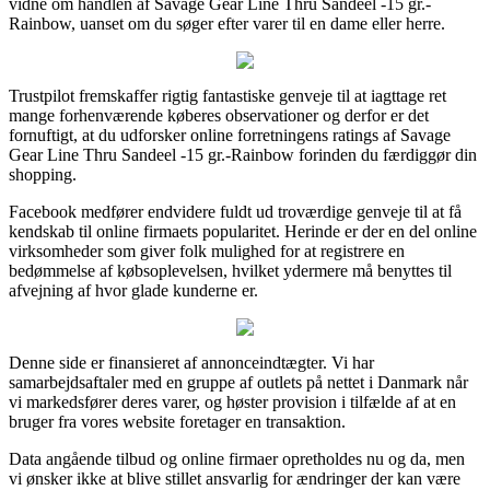
vidne om handlen af Savage Gear Line Thru Sandeel -15 gr.-
Rainbow, uanset om du søger efter varer til en dame eller herre.
Trustpilot fremskaffer rigtig fantastiske genveje til at iagttage ret
mange forhenværende køberes observationer og derfor er det
fornuftigt, at du udforsker online forretningens ratings af Savage
Gear Line Thru Sandeel -15 gr.-Rainbow forinden du færdiggør din
shopping.
Facebook medfører endvidere fuldt ud troværdige genveje til at få
kendskab til online firmaets popularitet. Herinde er der en del online
virksomheder som giver folk mulighed for at registrere en
bedømmelse af købsoplevelsen, hvilket ydermere må benyttes til
afvejning af hvor glade kunderne er.
Denne side er finansieret af annonceindtægter. Vi har
samarbejdsaftaler med en gruppe af outlets på nettet i Danmark når
vi markedsfører deres varer, og høster provision i tilfælde af at en
bruger fra vores website foretager en transaktion.
Data angående tilbud og online firmaer opretholdes nu og da, men
vi ønsker ikke at blive stillet ansvarlig for ændringer der kan være