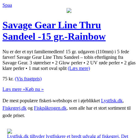
Spaa
Savage Gear Line Thru
Sandeel -15 gr.-Rainbow
Nu er der et nyt familiemedlem! 15 gr. udgaven (110mm) i 5 fede
farver! Savage Gear Line Thru Sandeel – tobis efterligning fra
Savage Gear. 3 størrelser • 2 Glow perler • 2 UV røde perler • 2 glas
klare perler • 1 mat sort oval split
(Læs mere)
75
kr.
(Vis fragtpris)
Læs mere »
Køb nu »
De mest populære fiskeri-webshops er i øjeblikket
Lystfisk.dk
,
Fiskegrej.dk
og
Fiskpåkrogen.dk
, som alle har et stort sortiment til
gode priser.
Lystfisk.dk tilbyder lystfiskere et bredt udvalg af fiskegrej. Det