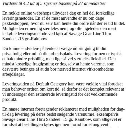
Vurderet til
4.2
ud af 5 stjerner baseret på
27
anmeldelser
En række online webshops tilbyder i dag en hel del forskellige
leveringsmetoder. En af de mest anvendte er nu om dage
pakkeshoppen, hvor du selv kan hente din ordre når der er tid til det.
Muligheden er nemlig særdeles nem, og ofte ligeledes den mest
letkøbte leveringsmetode ved køb af Savage Gear Line Thru
Sandeel -15 gr.-Rainbow.
Du kunne endvidere påtænke at vælge udbringning til din
privatbolig eller ud på din arbejdsplads. Leveringsformen er typisk
et hak mindre prisbillig, men lige så vel særdeles fleksibel. Den
mindst kostelige fragtløsning er dog selv at hente varerne, som
desværre betinges af at du bor nærved internet virksomhedens
arbejdslager.
Leveringstiden på Default Category kan være vældig vital forudsat
man behøver ordren om kort tid, så derfor er det komplet relevant at
vi undersøger den estimerede leveringstid for det vedkommende
produkt.
En masse internet foretagender reklamerer med muligheden for dag-
til-dag levering på deres bedst sælgende varenumre, eksempelvis
Savage Gear Line Thru Sandeel -15 gr.-Rainbow, som alligevel er
forudsat at bestillingen køres igennem forud for et angivent