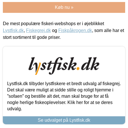
Køb nu »
De mest populære fiskeri-webshops er i øjeblikket
Lystfisk.dk
,
Fiskegrej.dk
og
Fiskpåkrogen.dk
, som alle har et
stort sortiment til gode priser.
Lystfisk.dk tilbyder lystfiskere et bredt udvalg af fiskegrej.
Det skal være muligt at sidde stille og roligt hjemme i
”sofaen” og bestille alt det, man skal bruge for at få
nogle herlige fiskeoplevelser. Klik her for at se deres
udvalg.
Se udvalget på Lystfisk.dk