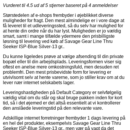
Vurderet til
4.5
ud af 5 stjerner baseret på
4
anmeldelser
Størstedelen af e-shops frembyder i øjeblikket diverse
muligheder for fragt. Den mest almindelige er i vore dage at
få leveret til et udleveringssted, så du selv har mulighed for
at hente din ordre når du har lyst. Muligheden er jo vældig
smart, samt i mange tilfælde ydermere den prisbilligste
løsning til levering ved køb af Savage Gear Line Thru
Seeker ISP-Blue Silver-13 gr..
Du kunne ligeledes prøve at vælge afsending til din private
bopæl eller til din arbejdsplads. Leveringsformen viser sig
oftest en anelse mere omkostningsfuld, men desuden ret
problemfri. Den mest prisbevidste form for levering er
utvivlsomt selv at hente varerne, som jo stiller krav om at du
lever nær internet selskabets lager.
Leveringshastigheden på Default Category er selvfølgelig
vældig vital om du står og skal bruge pakken inden for kort
tid, så i det øjemed er det altså essentielt at vi kontrollerer
den anslåede leveringstid på den relevante vare.
Adskillige internet forretninger frembyder 1 dags levering på
en hel del produkter, eksempelvis Savage Gear Line Thru
Seeker ISP-Blue Silver-13 gr., men vær på vagt da det