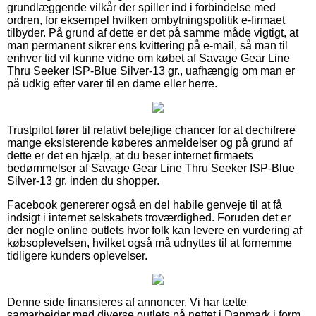
grundlæggende vilkår der spiller ind i forbindelse med
ordren, for eksempel hvilken ombytningspolitik e-firmaet
tilbyder. På grund af dette er det på samme måde vigtigt, at
man permanent sikrer ens kvittering på e-mail, så man til
enhver tid vil kunne vidne om købet af Savage Gear Line
Thru Seeker ISP-Blue Silver-13 gr., uafhængig om man er
på udkig efter varer til en dame eller herre.
Trustpilot fører til relativt belejlige chancer for at dechifrere
mange eksisterende køberes anmeldelser og på grund af
dette er det en hjælp, at du beser internet firmaets
bedømmelser af Savage Gear Line Thru Seeker ISP-Blue
Silver-13 gr. inden du shopper.
Facebook genererer også en del habile genveje til at få
indsigt i internet selskabets troværdighed. Foruden det er
der nogle online outlets hvor folk kan levere en vurdering af
købsoplevelsen, hvilket også må udnyttes til at fornemme
tidligere kunders oplevelser.
Denne side finansieres af annoncer. Vi har tætte
samarbejder med diverse outlets på nettet i Danmark i form