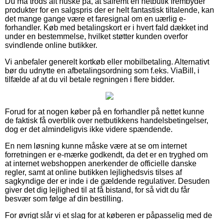
Du må trods alt huske på, at såfremt en netbutik frembyder
produkter for en salgspris der er helt fantastisk tiltalende, kan
det mange gange være et faresignal om en uærlig e-
forhandler. Køb med betalingskort er i hvert fald dækket ind
under en bestemmelse, hvilket støtter kunden overfor
svindlende online butikker.
Vi anbefaler generelt kortkøb eller mobilbetaling. Alternativt
bør du udnytte en afbetalingsordning som f.eks. ViaBill, i
tilfælde af at du vil betale regningen i flere bidder.
Forud for at nogen køber på en forhandler på nettet kunne
de faktisk få overblik over netbutikkens handelsbetingelser,
dog er det almindeligvis ikke videre spændende.
En nem løsning kunne måske være at se om internet
forretningen er e-mærke godkendt, da det er en tryghed om
at internet webshoppen anerkender de officielle danske
regler, samt at online butikken lejlighedsvis tilses af
sagkyndige der er inde i de gældende regulativer. Desuden
giver det dig lejlighed til at få bistand, for så vidt du får
besvær som følge af din bestilling.
For øvrigt slår vi et slag for at køberen er påpasselig med de