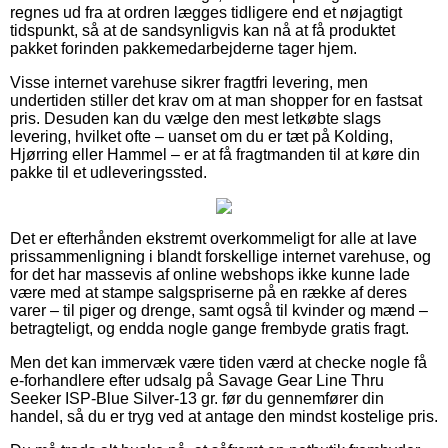
regnes ud fra at ordren lægges tidligere end et nøjagtigt
tidspunkt, så at de sandsynligvis kan nå at få produktet
pakket forinden pakkemedarbejderne tager hjem.
Visse internet varehuse sikrer fragtfri levering, men
undertiden stiller det krav om at man shopper for en fastsat
pris. Desuden kan du vælge den mest letkøbte slags
levering, hvilket ofte – uanset om du er tæt på Kolding,
Hjørring eller Hammel – er at få fragtmanden til at køre din
pakke til et udleveringssted.
Det er efterhånden ekstremt overkommeligt for alle at lave
prissammenligning i blandt forskellige internet varehuse, og
for det har massevis af online webshops ikke kunne lade
være med at stampe salgspriserne på en række af deres
varer – til piger og drenge, samt også til kvinder og mænd –
betragteligt, og endda nogle gange frembyde gratis fragt.
Men det kan immervæk være tiden værd at checke nogle få
e-forhandlere efter udsalg på Savage Gear Line Thru
Seeker ISP-Blue Silver-13 gr. før du gennemfører din
handel, så du er tryg ved at antage den mindst kostelige pris.