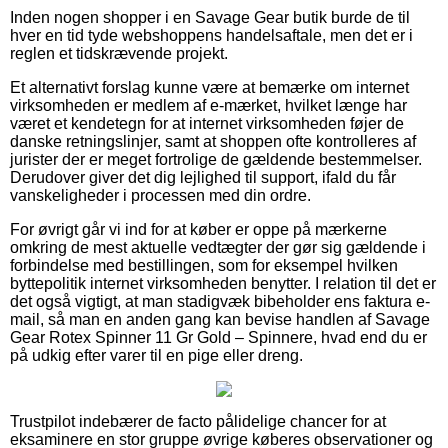
Inden nogen shopper i en Savage Gear butik burde de til
hver en tid tyde webshoppens handelsaftale, men det er i
reglen et tidskrævende projekt.
Et alternativt forslag kunne være at bemærke om internet
virksomheden er medlem af e-mærket, hvilket længe har
været et kendetegn for at internet virksomheden føjer de
danske retningslinjer, samt at shoppen ofte kontrolleres af
jurister der er meget fortrolige de gældende bestemmelser.
Derudover giver det dig lejlighed til support, ifald du får
vanskeligheder i processen med din ordre.
For øvrigt går vi ind for at køber er oppe på mærkerne
omkring de mest aktuelle vedtægter der gør sig gældende i
forbindelse med bestillingen, som for eksempel hvilken
byttepolitik internet virksomheden benytter. I relation til det er
det også vigtigt, at man stadigvæk bibeholder ens faktura e-
mail, så man en anden gang kan bevise handlen af Savage
Gear Rotex Spinner 11 Gr Gold – Spinnere, hvad end du er
på udkig efter varer til en pige eller dreng.
Trustpilot indebærer de facto pålidelige chancer for at
eksaminere en stor gruppe øvrige køberes observationer og