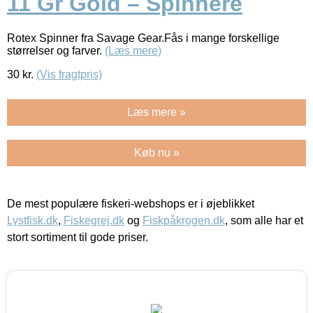
11 Gr Gold – Spinnere
Rotex Spinner fra Savage Gear.Fås i mange forskellige
størrelser og farver.
(Læs mere)
30
kr.
(Vis fragtpris)
Læs mere »
Køb nu »
De mest populære fiskeri-webshops er i øjeblikket
Lystfisk.dk
,
Fiskegrej.dk
og
Fiskpåkrogen.dk
, som alle har et
stort sortiment til gode priser.