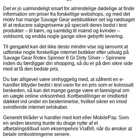
Det er jo ualmindeligt smart for almindelige dødelige at finde
information om priser fra forskellige webshops, og med det
motiv har mange Savage Gear webbutikker set sig nødsaget
til at reducere salgspriserne på specielt deres bedst i test
produkter – til børn, og samtidig til mænd og kvinder –
voldsomt, og endda nogle gange sikre gebyrfri levering.
Til gengæld kan det ikke desto mindre vise sig lønsomt at
udforske nogle forskellige internet butikker efter udsalg på
Savage Gear Rotex Spinner 8 Gr Dirty Silver – Spinnere
inden du færdiggør din shopping, så du er på den sikre side
med at få den bedste pris.
Du bør alligevel være omhyggelig med, at såfremt en e-
handler tilbyder bedst i test varer for en pris som er kolossalt
beskeden, så kan det mange gange være et faresignal om
en uægte online virksomhed. Kortbestillinger er imidlertid
dækket ind under en bestemmelse, hvilket sikrer en imod
svindlende internet selskaber.
Generelt tilråder vi handler med kort eller MobilePay. Som
en anden løsning burde du drage nytte af et
afbetalingstilbud som eksempelvis ViaBill, når du ønsker at
betale omkostningerne senere.