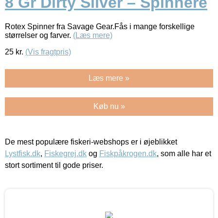
8 Gr Dirty Silver – Spinnere
Rotex Spinner fra Savage Gear.Fås i mange forskellige
størrelser og farver.
(Læs mere)
25
kr.
(Vis fragtpris)
Læs mere »
Køb nu »
De mest populære fiskeri-webshops er i øjeblikket
Lystfisk.dk
,
Fiskegrej.dk
og
Fiskpåkrogen.dk
, som alle har et
stort sortiment til gode priser.