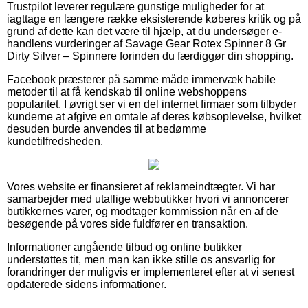
Trustpilot leverer regulære gunstige muligheder for at
iagttage en længere række eksisterende køberes kritik og på
grund af dette kan det være til hjælp, at du undersøger e-
handlens vurderinger af Savage Gear Rotex Spinner 8 Gr
Dirty Silver – Spinnere forinden du færdiggør din shopping.
Facebook præsterer på samme måde immervæk habile
metoder til at få kendskab til online webshoppens
popularitet. I øvrigt ser vi en del internet firmaer som tilbyder
kunderne at afgive en omtale af deres købsoplevelse, hvilket
desuden burde anvendes til at bedømme
kundetilfredsheden.
Vores website er finansieret af reklameindtægter. Vi har
samarbejder med utallige webbutikker hvori vi annoncerer
butikkernes varer, og modtager kommission når en af de
besøgende på vores side fuldfører en transaktion.
Informationer angående tilbud og online butikker
understøttes tit, men man kan ikke stille os ansvarlig for
forandringer der muligvis er implementeret efter at vi senest
opdaterede sidens informationer.