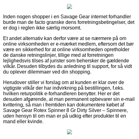
Inden nogen shopper i en Savage Gear internet forhandler
burde man de facto granske dens forretningsbetingelser, det
er dog i reglen ikke særlig morsomt.
Et andet alternativ kan derfor være at se nærmere på om
online virksomheden er e-mærket medlem, eftersom det bør
være en sikkerhed for at online virksomheden opretholder
de danske retningslinjer, tillige med at forretningen
lejlighedsvis tilses af jurister som behersker de gældende
vilkår. Desuden tilbydes du anledning til support, for så vidt
du oplever dilemmaer ved din shopping.
Herudover stiller vi forslag om at kunden er klar over de
vigtigste vilkår der har indvirkning på bestillingen, f.eks.
hvilken returpolitik e-forhandleren benytter. Her er det
desuden afgørende, at man permanent opbevarer sin e-mail
kvittering, så man i fremtiden kan dokumentere købet af
Savage Gear Rotex Spinner 8 Gr Dirty Silver – Spinnere,
uden hensyn til om man er på udkig efter produkter til en
mand eller kvinde.