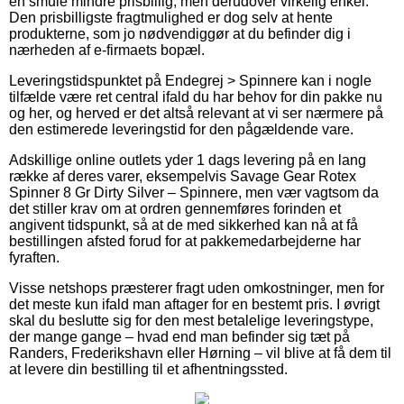
en smule mindre prisbillig, men derudover virkelig enkel.
Den prisbilligste fragtmulighed er dog selv at hente
produkterne, som jo nødvendiggør at du befinder dig i
nærheden af e-firmaets bopæl.
Leveringstidspunktet på Endegrej > Spinnere kan i nogle
tilfælde være ret central ifald du har behov for din pakke nu
og her, og herved er det altså relevant at vi ser nærmere på
den estimerede leveringstid for den pågældende vare.
Adskillige online outlets yder 1 dags levering på en lang
række af deres varer, eksempelvis Savage Gear Rotex
Spinner 8 Gr Dirty Silver – Spinnere, men vær vagtsom da
det stiller krav om at ordren gennemføres forinden et
angivent tidspunkt, så at de med sikkerhed kan nå at få
bestillingen afsted forud for at pakkemedarbejderne har
fyraften.
Visse netshops præsterer fragt uden omkostninger, men for
det meste kun ifald man aftager for en bestemt pris. I øvrigt
skal du beslutte sig for den mest betalelige leveringstype,
der mange gange – hvad end man befinder sig tæt på
Randers, Frederikshavn eller Hørning – vil blive at få dem til
at levere din bestilling til et afhentningssted.