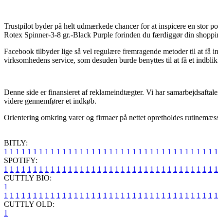
Trustpilot byder på helt udmærkede chancer for at inspicere en stor po
Rotex Spinner-3-8 gr.-Black Purple forinden du færdiggør din shoppi
Facebook tilbyder lige så vel regulære fremragende metoder til at få 
virksomhedens service, som desuden burde benyttes til at få et indblik
Denne side er finansieret af reklameindtægter. Vi har samarbejdsafta
videre gennemfører et indkøb.
Orientering omkring varer og firmaer på nettet opretholdes rutinemæss
BITLY:
1
1
1
1
1
1
1
1
1
1
1
1
1
1
1
1
1
1
1
1
1
1
1
1
1
1
1
1
1
1
1
1
1
1
1
1
1
SPOTIFY:
1
1
1
1
1
1
1
1
1
1
1
1
1
1
1
1
1
1
1
1
1
1
1
1
1
1
1
1
1
1
1
1
1
1
1
1
1
CUTTLY BIO:
1
1
1
1
1
1
1
1
1
1
1
1
1
1
1
1
1
1
1
1
1
1
1
1
1
1
1
1
1
1
1
1
1
1
1
1
1
1
CUTTLY OLD:
1