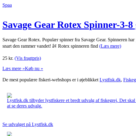
Spaa
Savage Gear Rotex Spinner-3-8 
Savage Gear Rotex. Populær spinner fra Savage Gear. Spinneren har på
snart den rammer vandet! â¢ Rotex spinneren find
(Læs mere)
25
kr.
(Vis fragtpris)
Læs mere »
Køb nu »
De mest populære fiskeri-webshops er i øjeblikket
Lystfisk.dk
,
Fiskeg
Lystfisk.dk tilbyder lystfiskere et bredt udvalg af fiskegrej. Det skal
at se deres udvalg.
Se udvalget på Lystfisk.dk