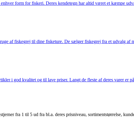
til enhver form for fiskeri. Deres kendetegn har altid været et kæmpe udv
e af fiskegrej til dine fisketure. De sælger fiskegrej fra et udvalg af mær
r i god kvalitet og til lave priser. Langt de fleste af deres varer er på
er fra 1 til 5 ud fra bl.a. deres prisniveau, sortimentstørrelse, kunde