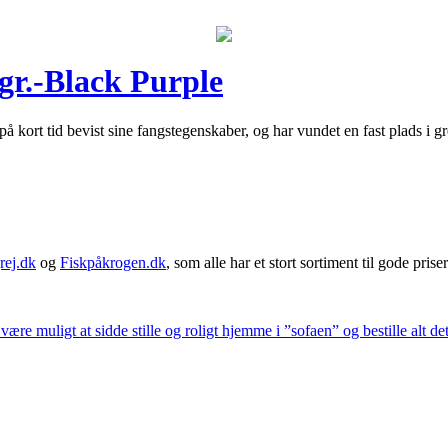
gr.-Black Purple
 kort tid bevist sine fangstegenskaber, og har vundet en fast plads i
rej.dk
og
Fiskpåkrogen.dk
, som alle har et stort sortiment til gode priser
 være muligt at sidde stille og roligt hjemme i ”sofaen” og bestille alt de