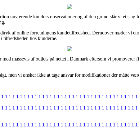
rtion nuværende kunders observationer og af den grund slår vi et slag f
ng.
indtryk af online forretningens kundetilfredshed. Derudover møder vi e
 i tilfredsheden hos kunderne.
ler med massevis af outlets på nettet i Danmark eftersom vi promoverer
igt, men vi ønsker ikke at tage ansvar for modifikationer der måtte væ
1
1
1
1
1
1
1
1
1
1
1
1
1
1
1
1
1
1
1
1
1
1
1
1
1
1
1
1
1
1
1
1
1
1
1
1
1
1
1
1
1
1
1
1
1
1
1
1
1
1
1
1
1
1
1
1
1
1
1
1
1
1
1
1
1
1
1
1
1
1
1
1
1
1
1
1
1
1
1
1
1
1
1
1
1
1
1
1
1
1
1
1
1
1
1
1
1
1
1
1
1
1
1
1
1
1
1
1
1
1
1