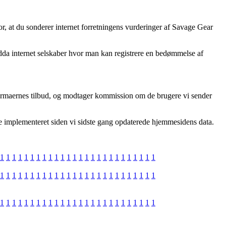
or, at du sonderer internet forretningens vurderinger af Savage Gear
ndda internet selskaber hvor man kan registrere en bedømmelse af
 firmaernes tilbud, og modtager kommission om de brugere vi sender
re implementeret siden vi sidste gang opdaterede hjemmesidens data.
1
1
1
1
1
1
1
1
1
1
1
1
1
1
1
1
1
1
1
1
1
1
1
1
1
1
1
1
1
1
1
1
1
1
1
1
1
1
1
1
1
1
1
1
1
1
1
1
1
1
1
1
1
1
1
1
1
1
1
1
1
1
1
1
1
1
1
1
1
1
1
1
1
1
1
1
1
1