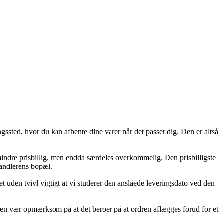
ngssted, hvor du kan afhente dine varer når det passer dig. Den er altså
e mindre prisbillig, men endda særdeles overkommelig. Den prisbilligste
handlerens bopæl.
t uden tvivl vigtigt at vi studerer den anslåede leveringsdato ved den
men vær opmærksom på at det beroer på at ordren aflægges forud for et