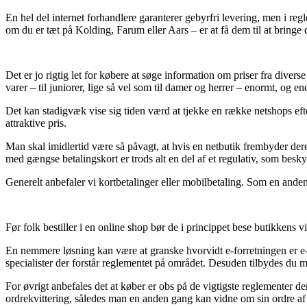
En hel del internet forhandlere garanterer gebyrfri levering, men i reg
om du er tæt på Kolding, Farum eller Aars – er at få dem til at bringe di
Det er jo rigtig let for købere at søge information om priser fra divers
varer – til juniorer, lige så vel som til damer og herrer – enormt, og en
Det kan stadigvæk vise sig tiden værd at tjekke en række netshops eft
attraktive pris.
Man skal imidlertid være så påvagt, at hvis en netbutik frembyder deres
med gængse betalingskort er trods alt en del af et regulativ, som besk
Generelt anbefaler vi kortbetalinger eller mobilbetaling. Som en anden 
Før folk bestiller i en online shop bør de i princippet bese butikkens 
En nemmere løsning kan være at granske hvorvidt e-forretningen er e-mæ
specialister der forstår reglementet på området. Desuden tilbydes du m
For øvrigt anbefales det at køber er obs på de vigtigste reglementer der
ordrekvittering, således man en anden gang kan vidne om sin ordre af