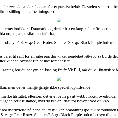
len kræves det at der shoppes for et præcist beløb. Desuden skal man besl
n bestilling til et afhentningssted.
e internet butikker i Danmark, og derfor har en lang række firmaer på net
dda nogle gange sikre portofri fragt.
er udsalg på Savage Gear Rotex Spinner-3-8 gr.-Black Purple inden du fæ
 varer til salg for en salgspris der virker uendeligt letkøbt, så burde d
ytter kunden overfor fup online forhandlere.
løsning bør du benytte en løsning fra fx ViaBill, når du vil finansiere b
vilkår, men det er mange gange ikke specielt ophidsende.
rke tilsluttet, eftersom det er et bevis på at webbutikken overholder de
ulighed for assistance, hvis du bliver udsat for besvær ved dit køb.
 har indflydelse på handlen, fx hvilken ombytningspolitik netbutikken brug
 Savage Gear Rotex Spinner-3-8 gr.-Black Purple, uden hensyn til om du