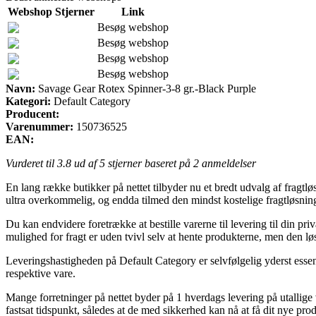
Webshop
Stjerner
Link
Besøg webshop
Besøg webshop
Besøg webshop
Besøg webshop
Navn:
Savage Gear Rotex Spinner-3-8 gr.-Black Purple
Kategori:
Default Category
Producent:
Varenummer:
150736525
EAN:
Vurderet til
3.8
ud af 5 stjerner baseret på
2
anmeldelser
En lang række butikker på nettet tilbyder nu et bredt udvalg af fragtlø
ultra overkommelig, og endda tilmed den mindst kostelige fragtløsni
Du kan endvidere foretrække at bestille varerne til levering til din pr
mulighed for fragt er uden tvivl selv at hente produkterne, men den lø
Leveringshastigheden på Default Category er selvfølgelig yderst essent
respektive vare.
Mange forretninger på nettet byder på 1 hverdags levering på utallig
fastsat tidspunkt, således at de med sikkerhed kan nå at få dit nye pro