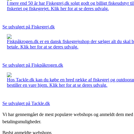
I mere end 50 år har Fiskegrej.dk solgt godt og billigt fiskeudstyr 
fiskeriet og fiskegrejet. Klik her for at se deres udvalg.
Se udvalget på Fiskegrej.dk
Fiskpåkrogen.dk er en dansk fiskegrejsshop der sælger alt du skal brug
betale. Klik her for at se deres udvalg.
Se udvalget på Fiskpåkrogen.dk
Hos Tackle.dk kan du købe en bred række af fiskegrej og outdoorartikle
bestiller en vare hjem. Klik her for at se deres udvalg.
Se udvalget på Tackle.dk
Vi har gennemgået de mest populære webshops og anmeldt dem med stjern
betalingsmuligheder.
Bedst anmeldte webshops