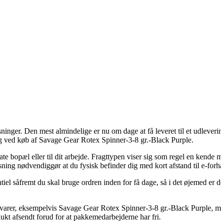
sninger. Den mest almindelige er nu om dage at få leveret til et udleveri
ng ved køb af Savage Gear Rotex Spinner-3-8 gr.-Black Purple.
ivate bopæl eller til dit arbejde. Fragttypen viser sig som regel en kend
sning nødvendiggør at du fysisk befinder dig med kort afstand til e-for
iel såfremt du skal bruge ordren inden for få dage, så i det øjemed er de
e varer, eksempelvis Savage Gear Rotex Spinner-3-8 gr.-Black Purple, 
dukt afsendt forud for at pakkemedarbejderne har fri.