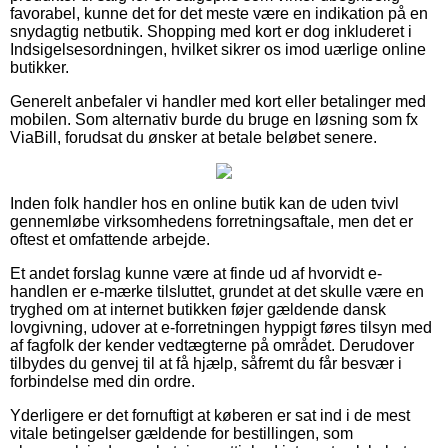
favorabel, kunne det for det meste være en indikation på en
snydagtig netbutik. Shopping med kort er dog inkluderet i
Indsigelsesordningen, hvilket sikrer os imod uærlige online
butikker.
Generelt anbefaler vi handler med kort eller betalinger med
mobilen. Som alternativ burde du bruge en løsning som fx
ViaBill, forudsat du ønsker at betale beløbet senere.
Inden folk handler hos en online butik kan de uden tvivl
gennemløbe virksomhedens forretningsaftale, men det er
oftest et omfattende arbejde.
Et andet forslag kunne være at finde ud af hvorvidt e-
handlen er e-mærke tilsluttet, grundet at det skulle være en
tryghed om at internet butikken føjer gældende dansk
lovgivning, udover at e-forretningen hyppigt føres tilsyn med
af fagfolk der kender vedtægterne på området. Derudover
tilbydes du genvej til at få hjælp, såfremt du får besvær i
forbindelse med din ordre.
Yderligere er det fornuftigt at køberen er sat ind i de mest
vitale betingelser gældende for bestillingen, som