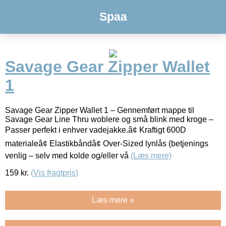
Spaa
Savage Gear Zipper Wallet
1
Savage Gear Zipper Wallet 1 – Gennemført mappe til
Savage Gear Line Thru woblere og små blink med kroge –
Passer perfekt i enhver vadejakke.â¢ Kraftigt 600D
materialeâ¢ Elastikbåndâ¢ Over-Sized lynlås (betjenings
venlig – selv med kolde og/eller vå
(Læs mere)
159
kr.
(Vis fragtpris)
Læs mere »