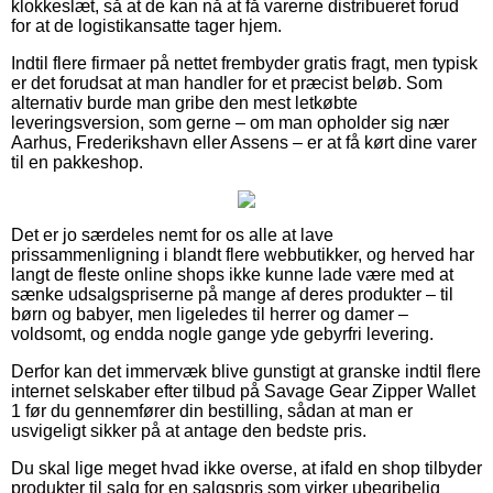
klokkeslæt, så at de kan nå at få varerne distribueret forud
for at de logistikansatte tager hjem.
Indtil flere firmaer på nettet frembyder gratis fragt, men typisk
er det forudsat at man handler for et præcist beløb. Som
alternativ burde man gribe den mest letkøbte
leveringsversion, som gerne – om man opholder sig nær
Aarhus, Frederikshavn eller Assens – er at få kørt dine varer
til en pakkeshop.
Det er jo særdeles nemt for os alle at lave
prissammenligning i blandt flere webbutikker, og herved har
langt de fleste online shops ikke kunne lade være med at
sænke udsalgspriserne på mange af deres produkter – til
børn og babyer, men ligeledes til herrer og damer –
voldsomt, og endda nogle gange yde gebyrfri levering.
Derfor kan det immervæk blive gunstigt at granske indtil flere
internet selskaber efter tilbud på Savage Gear Zipper Wallet
1 før du gennemfører din bestilling, sådan at man er
usvigeligt sikker på at antage den bedste pris.
Du skal lige meget hvad ikke overse, at ifald en shop tilbyder
produkter til salg for en salgspris som virker ubegribelig