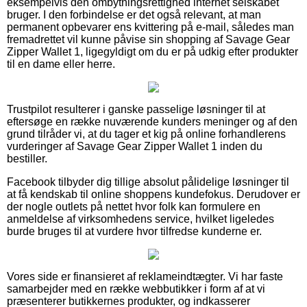
eksempelvis den ombytningsrettighed internet selskabet
bruger. I den forbindelse er det også relevant, at man
permanent opbevarer ens kvittering på e-mail, således man
fremadrettet vil kunne påvise sin shopping af Savage Gear
Zipper Wallet 1, ligegyldigt om du er på udkig efter produkter
til en dame eller herre.
Trustpilot resulterer i ganske passelige løsninger til at
eftersøge en række nuværende kunders meninger og af den
grund tilråder vi, at du tager et kig på online forhandlerens
vurderinger af Savage Gear Zipper Wallet 1 inden du
bestiller.
Facebook tilbyder dig tillige absolut pålidelige løsninger til
at få kendskab til online shoppens kundefokus. Derudover er
der nogle outlets på nettet hvor folk kan formulere en
anmeldelse af virksomhedens service, hvilket ligeledes
burde bruges til at vurdere hvor tilfredse kunderne er.
Vores side er finansieret af reklameindtægter. Vi har faste
samarbejder med en række webbutikker i form af at vi
præsenterer butikkernes produkter, og indkasserer