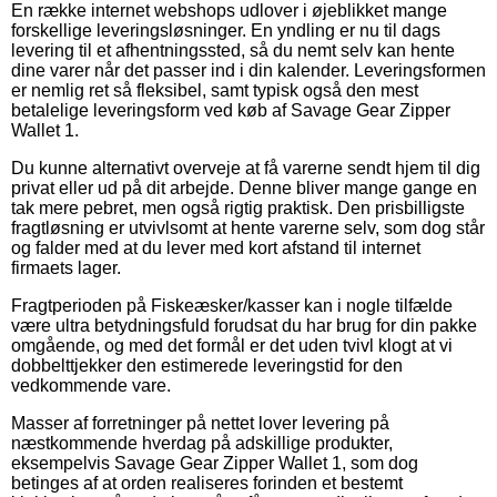
En række internet webshops udlover i øjeblikket mange
forskellige leveringsløsninger. En yndling er nu til dags
levering til et afhentningssted, så du nemt selv kan hente
dine varer når det passer ind i din kalender. Leveringsformen
er nemlig ret så fleksibel, samt typisk også den mest
betalelige leveringsform ved køb af Savage Gear Zipper
Wallet 1.
Du kunne alternativt overveje at få varerne sendt hjem til dig
privat eller ud på dit arbejde. Denne bliver mange gange en
tak mere pebret, men også rigtig praktisk. Den prisbilligste
fragtløsning er utvivlsomt at hente varerne selv, som dog står
og falder med at du lever med kort afstand til internet
firmaets lager.
Fragtperioden på Fiskeæsker/kasser kan i nogle tilfælde
være ultra betydningsfuld forudsat du har brug for din pakke
omgående, og med det formål er det uden tvivl klogt at vi
dobbelttjekker den estimerede leveringstid for den
vedkommende vare.
Masser af forretninger på nettet lover levering på
næstkommende hverdag på adskillige produkter,
eksempelvis Savage Gear Zipper Wallet 1, som dog
betinges af at orden realiseres forinden et bestemt