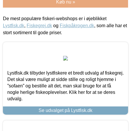
Køb nu »
De mest populære fiskeri-webshops er i øjeblikket
Lystfisk.dk
,
Fiskegrej.dk
og
Fiskpåkrogen.dk
, som alle har et
stort sortiment til gode priser.
Lystfisk.dk tilbyder lystfiskere et bredt udvalg af fiskegrej.
Det skal være muligt at sidde stille og roligt hjemme i
”sofaen” og bestille alt det, man skal bruge for at få
nogle herlige fiskeoplevelser. Klik her for at se deres
udvalg.
Se udvalget på Lystfisk.dk