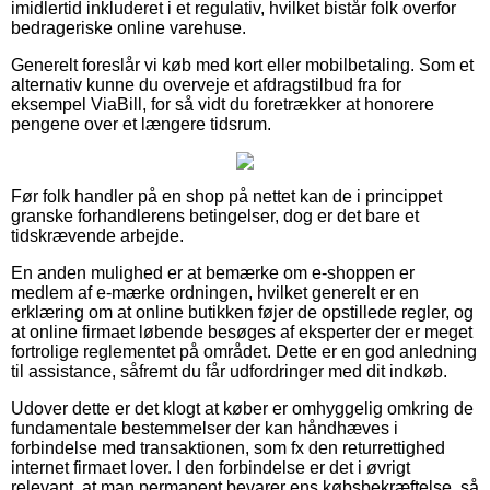
imidlertid inkluderet i et regulativ, hvilket bistår folk overfor
bedrageriske online varehuse.
Generelt foreslår vi køb med kort eller mobilbetaling. Som et
alternativ kunne du overveje et afdragstilbud fra for
eksempel ViaBill, for så vidt du foretrækker at honorere
pengene over et længere tidsrum.
Før folk handler på en shop på nettet kan de i princippet
granske forhandlerens betingelser, dog er det bare et
tidskrævende arbejde.
En anden mulighed er at bemærke om e-shoppen er
medlem af e-mærke ordningen, hvilket generelt er en
erklæring om at online butikken føjer de opstillede regler, og
at online firmaet løbende besøges af eksperter der er meget
fortrolige reglementet på området. Dette er en god anledning
til assistance, såfremt du får udfordringer med dit indkøb.
Udover dette er det klogt at køber er omhyggelig omkring de
fundamentale bestemmelser der kan håndhæves i
forbindelse med transaktionen, som fx den returrettighed
internet firmaet lover. I den forbindelse er det i øvrigt
relevant, at man permanent bevarer ens købsbekræftelse, så