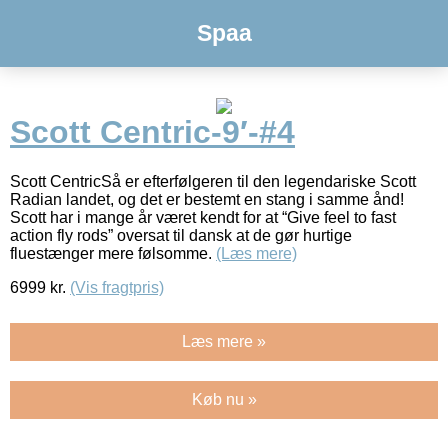
Spaa
Scott Centric-9′-#4
Scott CentricSå er efterfølgeren til den legendariske Scott
Radian landet, og det er bestemt en stang i samme ånd!
Scott har i mange år været kendt for at “Give feel to fast
action fly rods” oversat til dansk at de gør hurtige
fluestænger mere følsomme.
(Læs mere)
6999
kr.
(Vis fragtpris)
Læs mere »
Køb nu »