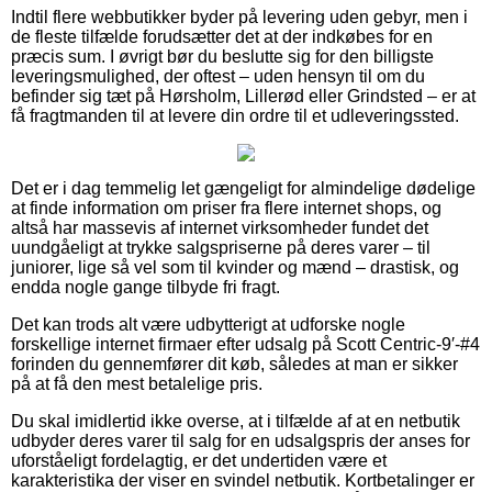
Indtil flere webbutikker byder på levering uden gebyr, men i
de fleste tilfælde forudsætter det at der indkøbes for en
præcis sum. I øvrigt bør du beslutte sig for den billigste
leveringsmulighed, der oftest – uden hensyn til om du
befinder sig tæt på Hørsholm, Lillerød eller Grindsted – er at
få fragtmanden til at levere din ordre til et udleveringssted.
Det er i dag temmelig let gængeligt for almindelige dødelige
at finde information om priser fra flere internet shops, og
altså har massevis af internet virksomheder fundet det
uundgåeligt at trykke salgspriserne på deres varer – til
juniorer, lige så vel som til kvinder og mænd – drastisk, og
endda nogle gange tilbyde fri fragt.
Det kan trods alt være udbytterigt at udforske nogle
forskellige internet firmaer efter udsalg på Scott Centric-9′-#4
forinden du gennemfører dit køb, således at man er sikker
på at få den mest betalelige pris.
Du skal imidlertid ikke overse, at i tilfælde af at en netbutik
udbyder deres varer til salg for en udsalgspris der anses for
uforståeligt fordelagtig, er det undertiden være et
karakteristika der viser en svindel netbutik. Kortbetalinger er