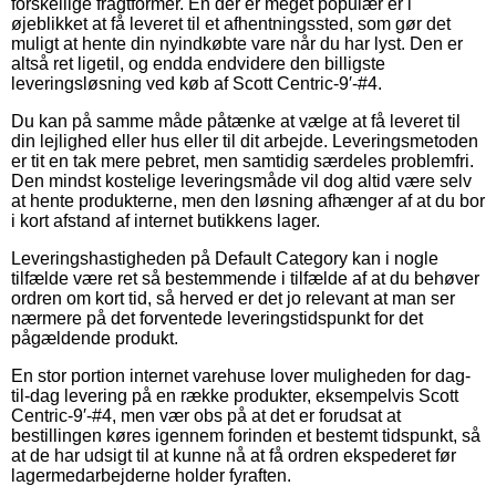
forskellige fragtformer. En der er meget populær er i
øjeblikket at få leveret til et afhentningssted, som gør det
muligt at hente din nyindkøbte vare når du har lyst. Den er
altså ret ligetil, og endda endvidere den billigste
leveringsløsning ved køb af Scott Centric-9′-#4.
Du kan på samme måde påtænke at vælge at få leveret til
din lejlighed eller hus eller til dit arbejde. Leveringsmetoden
er tit en tak mere pebret, men samtidig særdeles problemfri.
Den mindst kostelige leveringsmåde vil dog altid være selv
at hente produkterne, men den løsning afhænger af at du bor
i kort afstand af internet butikkens lager.
Leveringshastigheden på Default Category kan i nogle
tilfælde være ret så bestemmende i tilfælde af at du behøver
ordren om kort tid, så herved er det jo relevant at man ser
nærmere på det forventede leveringstidspunkt for det
pågældende produkt.
En stor portion internet varehuse lover muligheden for dag-
til-dag levering på en række produkter, eksempelvis Scott
Centric-9′-#4, men vær obs på at det er forudsat at
bestillingen køres igennem forinden et bestemt tidspunkt, så
at de har udsigt til at kunne nå at få ordren ekspederet før
lagermedarbejderne holder fyraften.