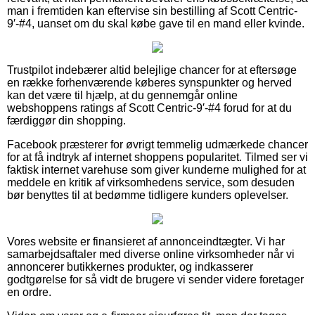
man i fremtiden kan eftervise sin bestilling af Scott Centric-
9′-#4, uanset om du skal købe gave til en mand eller kvinde.
Trustpilot indebærer altid belejlige chancer for at eftersøge
en række forhenværende køberes synspunkter og herved
kan det være til hjælp, at du gennemgår online
webshoppens ratings af Scott Centric-9′-#4 forud for at du
færdiggør din shopping.
Facebook præsterer for øvrigt temmelig udmærkede chancer
for at få indtryk af internet shoppens popularitet. Tilmed ser vi
faktisk internet varehuse som giver kunderne mulighed for at
meddele en kritik af virksomhedens service, som desuden
bør benyttes til at bedømme tidligere kunders oplevelser.
Vores website er finansieret af annonceindtægter. Vi har
samarbejdsaftaler med diverse online virksomheder når vi
annoncerer butikkernes produkter, og indkasserer
godtgørelse for så vidt de brugere vi sender videre foretager
en ordre.