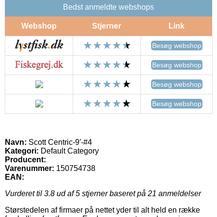
Bedst anmeldte webshops
Webshop
Stjerner
Link
Besøg webshop
Besøg webshop
Besøg webshop
Besøg webshop
Navn:
Scott Centric-9′-#4
Kategori:
Default Category
Producent:
Varenummer:
150754738
EAN:
Vurderet til
3.8
ud af 5 stjerner baseret på
21
anmeldelser
Størstedelen af firmaer på nettet yder til alt held en række