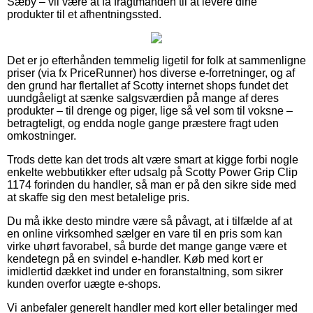
Sæby – vil være at få fragtmanden til at levere dine
produkter til et afhentningssted.
Det er jo efterhånden temmelig ligetil for folk at sammenligne
priser (via fx PriceRunner) hos diverse e-forretninger, og af
den grund har flertallet af Scotty internet shops fundet det
uundgåeligt at sænke salgsværdien på mange af deres
produkter – til drenge og piger, lige så vel som til voksne –
betragteligt, og endda nogle gange præstere fragt uden
omkostninger.
Trods dette kan det trods alt være smart at kigge forbi nogle
enkelte webbutikker efter udsalg på Scotty Power Grip Clip
1174 forinden du handler, så man er på den sikre side med
at skaffe sig den mest betalelige pris.
Du må ikke desto mindre være så påvagt, at i tilfælde af at
en online virksomhed sælger en vare til en pris som kan
virke uhørt favorabel, så burde det mange gange være et
kendetegn på en svindel e-handler. Køb med kort er
imidlertid dækket ind under en foranstaltning, som sikrer
kunden overfor uægte e-shops.
Vi anbefaler generelt handler med kort eller betalinger med