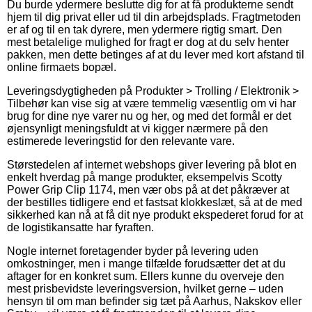
Du burde ydermere beslutte dig for at få produkterne sendt
hjem til dig privat eller ud til din arbejdsplads. Fragtmetoden
er af og til en tak dyrere, men ydermere rigtig smart. Den
mest betalelige mulighed for fragt er dog at du selv henter
pakken, men dette betinges af at du lever med kort afstand til
online firmaets bopæl.
Leveringsdygtigheden på Produkter > Trolling / Elektronik >
Tilbehør kan vise sig at være temmelig væsentlig om vi har
brug for dine nye varer nu og her, og med det formål er det
øjensynligt meningsfuldt at vi kigger nærmere på den
estimerede leveringstid for den relevante vare.
Størstedelen af internet webshops giver levering på blot en
enkelt hverdag på mange produkter, eksempelvis Scotty
Power Grip Clip 1174, men vær obs på at det påkræver at
der bestilles tidligere end et fastsat klokkeslæt, så at de med
sikkerhed kan nå at få dit nye produkt ekspederet forud for at
de logistikansatte har fyraften.
Nogle internet foretagender byder på levering uden
omkostninger, men i mange tilfælde forudsætter det at du
aftager for en konkret sum. Ellers kunne du overveje den
mest prisbevidste leveringsversion, hvilket gerne – uden
hensyn til om man befinder sig tæt på Aarhus, Nakskov eller