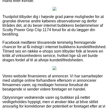
mand eller kvinde.
Trustpilot tilbyder dig i højeste grad pæne muligheder for at
granske diverse andre køberes observationer og derfor
tilrådes det, at du beser internet butikkens bedømmelser af
Scotty Power Grip Clip 1174 forud for at du lægger din
bestilling.
Facebook medfører tilsvarende temmelig fremragende
chancer for at få indsigt i internet butikkens kundetilfredshed.
Tilmed ses en række e-shops som tilbyder folk at levere en
kritik af virksomhedens service, hvilket lige så vel burde
drages fordel af til at afveje kundetilfredsheden.
Vores website finansieres af annoncer. Vi har samarbejder
med utallige online forhandlere eftersom vi annoncerer
firmaernes varer, og modtager honorar forudsat de
besøgende vi sender videre foretager en handel.
Oplysninger vedrørende varer og butikker på nettet
vedligeholdes hyppigt, men vi ønsker ikke at blive stillet
ansvarlig for korrektioner der potentielt er foretaget efter at vi