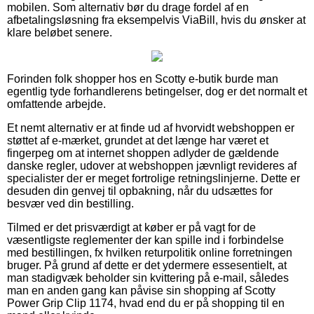
mobilen. Som alternativ bør du drage fordel af en
afbetalingsløsning fra eksempelvis ViaBill, hvis du ønsker at
klare beløbet senere.
Forinden folk shopper hos en Scotty e-butik burde man
egentlig tyde forhandlerens betingelser, dog er det normalt et
omfattende arbejde.
Et nemt alternativ er at finde ud af hvorvidt webshoppen er
støttet af e-mærket, grundet at det længe har været et
fingerpeg om at internet shoppen adlyder de gældende
danske regler, udover at webshoppen jævnligt revideres af
specialister der er meget fortrolige retningslinjerne. Dette er
desuden din genvej til opbakning, når du udsættes for
besvær ved din bestilling.
Tilmed er det prisværdigt at køber er på vagt for de
væsentligste reglementer der kan spille ind i forbindelse
med bestillingen, fx hvilken returpolitik online forretningen
bruger. På grund af dette er det ydermere essesentielt, at
man stadigvæk beholder sin kvittering på e-mail, således
man en anden gang kan påvise sin shopping af Scotty
Power Grip Clip 1174, hvad end du er på shopping til en