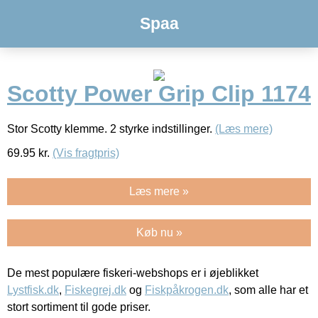
Spaa
Scotty Power Grip Clip 1174
Stor Scotty klemme. 2 styrke indstillinger.
(Læs mere)
69.95
kr.
(Vis fragtpris)
Læs mere »
Køb nu »
De mest populære fiskeri-webshops er i øjeblikket
Lystfisk.dk
,
Fiskegrej.dk
og
Fiskpåkrogen.dk
, som alle har et
stort sortiment til gode priser.