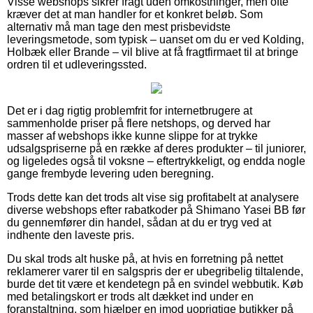
Visse webshops sikrer fragt uden omkostninger, men ofte
kræver det at man handler for et konkret beløb. Som
alternativ må man tage den mest prisbevidste
leveringsmetode, som typisk – uanset om du er ved Kolding,
Holbæk eller Brande – vil blive at få fragtfirmaet til at bringe
ordren til et udleveringssted.
Det er i dag rigtig problemfrit for internetbrugere at
sammenholde priser på flere netshops, og derved har
masser af webshops ikke kunne slippe for at trykke
udsalgspriserne på en række af deres produkter – til juniorer,
og ligeledes også til voksne – eftertrykkeligt, og endda nogle
gange frembyde levering uden beregning.
Trods dette kan det trods alt vise sig profitabelt at analysere
diverse webshops efter rabatkoder på Shimano Yasei BB før
du gennemfører din handel, sådan at du er tryg ved at
indhente den laveste pris.
Du skal trods alt huske på, at hvis en forretning på nettet
reklamerer varer til en salgspris der er ubegribelig tiltalende,
burde det tit være et kendetegn på en svindel webbutik. Køb
med betalingskort er trods alt dækket ind under en
foranstaltning, som hjælper en imod uoprigtige butikker på