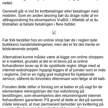
nettet.
Generelt går vi ind for kortbetalinger eller betalinger med
mobilen. Som en anden løsning bør du drage nytte af en
afdragsordning fra eksempelvis ViaBill, i tilfælde af at du
tilstræber at betale betalingen i flere bidder.
Før folk bestiller hos en online shop bør de i reglen tyde
butikkens handelsbetingelser, men det er for det meste et
tidskrævende projekt.
Alternativet kunne måske være at kigge om online shoppen
er e-mærket, grundet at det er et bevis på at online
forhandleren lever op til de opstillede regler, tillige med at
internet webshoppen hyppigt kigges til af jurister som er inde
i reglerne. Det er en rigtig god mulighed for hjælpende
service, såfremt du forvoldes dilemmaer som følge af dit køb.
Foruden dette stiller vi forslag om at køber er på vagt for de
elementære retningslinjer der har indvirkning på
bestillingen, som eksempelvis den returneringsret internet
forhandleren garanterer. På grund af dette er det på samme
måde relevant, at man permanent beholder sin kvittering på