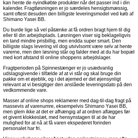
kan hente de nyindkøbte produkter når det passer ind i din
kalender. Fragtløsningen er jo særdeles hensigtsmæssig,
samt oftest desuden den billigste leveringsmodel ved køb af
Shimano Yasei BB.
Du burde lige så vel påtænke at få ordren bragt hjem til dig
eller til din arbejdsplads. Løsningen viser sig beklageligvis
en tand mindre prisbillig, men endda super smart. Den
billigste slags levering vil dog utvivlsomt være selv at hente
varerne, men den løsning står og falder med at du har bopæl
med kort afstand til online shoppens arbejdslager.
Fragtperioden på Spinnestænger er jo usædvanlig
udslagsgivende i tilfælde af at vi står og skal bruge din
pakke om et øjeblik, og i det øjemed er det øjensynligt
relevant at vi besigtiger den anslåede leveringsdato på den
vedkommende vare.
Masser af online shops reklamerer med dag-til-dag fragt på
massevis af varenumre, eksempelvis Shimano Yasei BB,
men glem ikke at det er afhængig af at ordren aflægges før
et givent klokkeslæt, med hensynstagen til at de har
mulighed for at nå at få varen ekspederet forinden
personalet har fri.