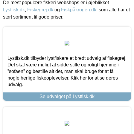
De mest populære fiskeri-webshops er i øjeblikket
Lystfisk.dk
,
Fiskegrej.dk
og
Fiskpåkrogen.dk
, som alle har et
stort sortiment til gode priser.
Lystfisk.dk tilbyder lystfiskere et bredt udvalg af fiskegrej.
Det skal være muligt at sidde stille og roligt hjemme i
”sofaen” og bestille alt det, man skal bruge for at få
nogle herlige fiskeoplevelser. Klik her for at se deres
udvalg.
Se udvalget på Lystfisk.dk