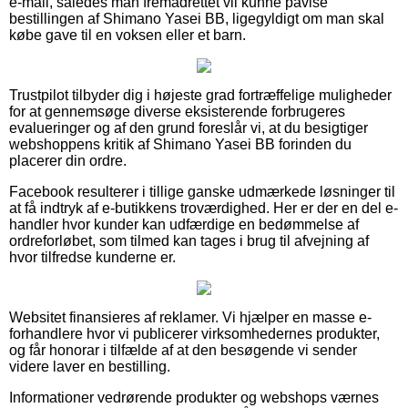
e-mail, således man fremadrettet vil kunne påvise
bestillingen af Shimano Yasei BB, ligegyldigt om man skal
købe gave til en voksen eller et barn.
Trustpilot tilbyder dig i højeste grad fortræffelige muligheder
for at gennemsøge diverse eksisterende forbrugeres
evalueringer og af den grund foreslår vi, at du besigtiger
webshoppens kritik af Shimano Yasei BB forinden du
placerer din ordre.
Facebook resulterer i tillige ganske udmærkede løsninger til
at få indtryk af e-butikkens troværdighed. Her er der en del e-
handler hvor kunder kan udfærdige en bedømmelse af
ordreforløbet, som tilmed kan tages i brug til afvejning af
hvor tilfredse kunderne er.
Websitet finansieres af reklamer. Vi hjælper en masse e-
forhandlere hvor vi publicerer virksomhedernes produkter,
og får honorar i tilfælde af at den besøgende vi sender
videre laver en bestilling.
Informationer vedrørende produkter og webshops værnes