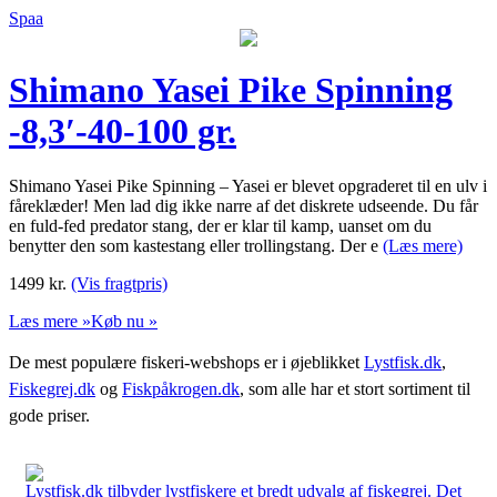
Spaa
Shimano Yasei Pike Spinning
-8,3′-40-100 gr.
Shimano Yasei Pike Spinning – Yasei er blevet opgraderet til en ulv i
fåreklæder! Men lad dig ikke narre af det diskrete udseende. Du får
en fuld-fed predator stang, der er klar til kamp, uanset om du
benytter den som kastestang eller trollingstang. Der e
(Læs mere)
1499
kr.
(Vis fragtpris)
Læs mere »
Køb nu »
De mest populære fiskeri-webshops er i øjeblikket
Lystfisk.dk
,
Fiskegrej.dk
og
Fiskpåkrogen.dk
, som alle har et stort sortiment til
gode priser.
Lystfisk.dk tilbyder lystfiskere et bredt udvalg af fiskegrej. Det