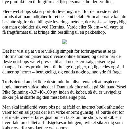
nye produkt hen til fragtfirmaet før personalet holder fyraften.
Flere webshops sikrer portofri levering, men for det meste er det
forudsat at man indkøber for et bestemt beløb. Som alternativ kan du
beslutte sig for den billigste leveringsmetode, der typisk – ligegyldigt
om man opholder sig ved Herning, Varde eller Skjern – vil være at
få fragtfirmaet til at bringe din bestilling til en pakkeshop.
Det har vist sig at være virkelig simpelt for forbrugerne at søge
information om priser hos diverse online firmaer, og derfor har de
fleste netshops været presset til at at nedskære salgspriserne på
mange af deres produkter – til drenge og piger, og ligeledes også til
damer og herrer – betragteligt, og endda nogle gange yde fri fragt.
Trods dette kan det ikke desto mindre blive rentabelt at inspicere
nogle internet virksomheder i Danmark efter rabat på Shimano Yasei
Pike Spinning -8,3′-40-100 gr. inden du køber, så du er usvigeligt
sikker på at skaffe sig den mest betalelige pris.
Man skal imidlertid være obs på, at ifald en internet butik afhænder
varer for en salgspris der kan virke enormt gunstig, så burde det for
det meste være et faresignal om en falsk online shop. Kortkøb er i
hvert fald omsluttet af Indsigelsesordningen, hvilket sikrer dig som
køber overfor snydagtige webshops.