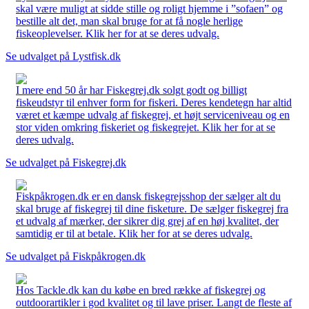
skal være muligt at sidde stille og roligt hjemme i ”sofaen” og
bestille alt det, man skal bruge for at få nogle herlige
fiskeoplevelser. Klik her for at se deres udvalg.
Se udvalget på Lystfisk.dk
I mere end 50 år har Fiskegrej.dk solgt godt og billigt
fiskeudstyr til enhver form for fiskeri. Deres kendetegn har altid
været et kæmpe udvalg af fiskegrej, et højt serviceniveau og en
stor viden omkring fiskeriet og fiskegrejet. Klik her for at se
deres udvalg.
Se udvalget på Fiskegrej.dk
Fiskpåkrogen.dk er en dansk fiskegrejsshop der sælger alt du
skal bruge af fiskegrej til dine fisketure. De sælger fiskegrej fra
et udvalg af mærker, der sikrer dig grej af en høj kvalitet, der
samtidig er til at betale. Klik her for at se deres udvalg.
Se udvalget på Fiskpåkrogen.dk
Hos Tackle.dk kan du købe en bred række af fiskegrej og
outdoorartikler i god kvalitet og til lave priser. Langt de fleste af