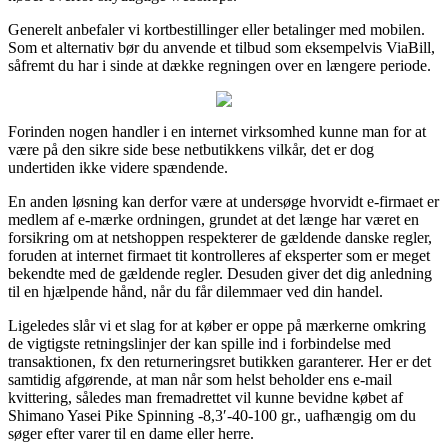
Generelt anbefaler vi kortbestillinger eller betalinger med mobilen.
Som et alternativ bør du anvende et tilbud som eksempelvis ViaBill,
såfremt du har i sinde at dække regningen over en længere periode.
Forinden nogen handler i en internet virksomhed kunne man for at
være på den sikre side bese netbutikkens vilkår, det er dog
undertiden ikke videre spændende.
En anden løsning kan derfor være at undersøge hvorvidt e-firmaet er
medlem af e-mærke ordningen, grundet at det længe har været en
forsikring om at netshoppen respekterer de gældende danske regler,
foruden at internet firmaet tit kontrolleres af eksperter som er meget
bekendte med de gældende regler. Desuden giver det dig anledning
til en hjælpende hånd, når du får dilemmaer ved din handel.
Ligeledes slår vi et slag for at køber er oppe på mærkerne omkring
de vigtigste retningslinjer der kan spille ind i forbindelse med
transaktionen, fx den returneringsret butikken garanterer. Her er det
samtidig afgørende, at man når som helst beholder ens e-mail
kvittering, således man fremadrettet vil kunne bevidne købet af
Shimano Yasei Pike Spinning -8,3′-40-100 gr., uafhængig om du
søger efter varer til en dame eller herre.