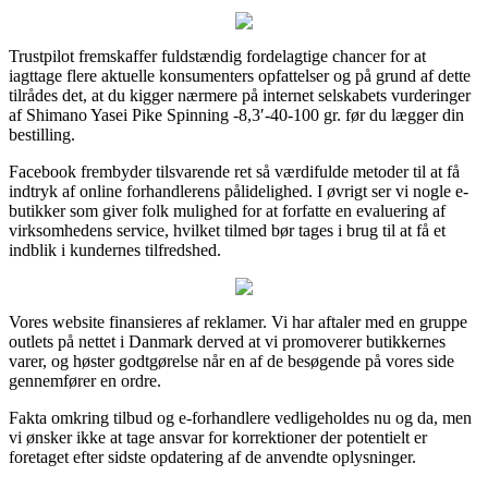
Trustpilot fremskaffer fuldstændig fordelagtige chancer for at
iagttage flere aktuelle konsumenters opfattelser og på grund af dette
tilrådes det, at du kigger nærmere på internet selskabets vurderinger
af Shimano Yasei Pike Spinning -8,3′-40-100 gr. før du lægger din
bestilling.
Facebook frembyder tilsvarende ret så værdifulde metoder til at få
indtryk af online forhandlerens pålidelighed. I øvrigt ser vi nogle e-
butikker som giver folk mulighed for at forfatte en evaluering af
virksomhedens service, hvilket tilmed bør tages i brug til at få et
indblik i kundernes tilfredshed.
Vores website finansieres af reklamer. Vi har aftaler med en gruppe
outlets på nettet i Danmark derved at vi promoverer butikkernes
varer, og høster godtgørelse når en af de besøgende på vores side
gennemfører en ordre.
Fakta omkring tilbud og e-forhandlere vedligeholdes nu og da, men
vi ønsker ikke at tage ansvar for korrektioner der potentielt er
foretaget efter sidste opdatering af de anvendte oplysninger.