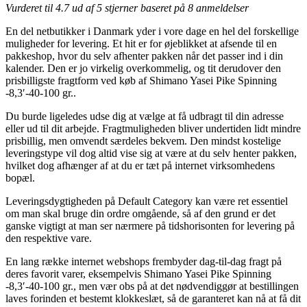
Vurderet til
4.7
ud af 5 stjerner baseret på
8
anmeldelser
En del netbutikker i Danmark yder i vore dage en hel del forskellige
muligheder for levering. Et hit er for øjeblikket at afsende til en
pakkeshop, hvor du selv afhenter pakken når det passer ind i din
kalender. Den er jo virkelig overkommelig, og tit derudover den
prisbilligste fragtform ved køb af Shimano Yasei Pike Spinning
-8,3′-40-100 gr..
Du burde ligeledes udse dig at vælge at få udbragt til din adresse
eller ud til dit arbejde. Fragtmuligheden bliver undertiden lidt mindre
prisbillig, men omvendt særdeles bekvem. Den mindst kostelige
leveringstype vil dog altid vise sig at være at du selv henter pakken,
hvilket dog afhænger af at du er tæt på internet virksomhedens
bopæl.
Leveringsdygtigheden på Default Category kan være ret essentiel
om man skal bruge din ordre omgående, så af den grund er det
ganske vigtigt at man ser nærmere på tidshorisonten for levering på
den respektive vare.
En lang række internet webshops frembyder dag-til-dag fragt på
deres favorit varer, eksempelvis Shimano Yasei Pike Spinning
-8,3′-40-100 gr., men vær obs på at det nødvendiggør at bestillingen
laves forinden et bestemt klokkeslæt, så de garanteret kan nå at få dit