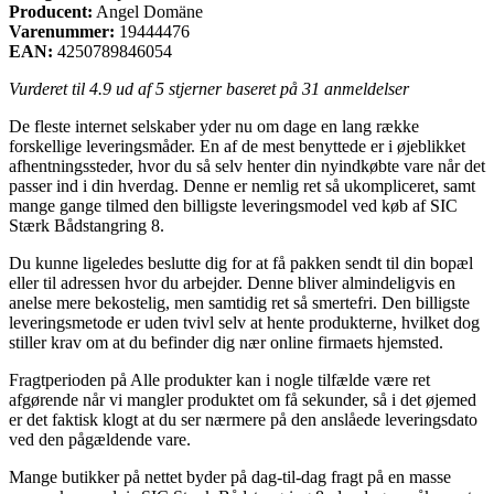
Producent:
Angel Domäne
Varenummer:
19444476
EAN:
4250789846054
Vurderet til
4.9
ud af 5 stjerner baseret på
31
anmeldelser
De fleste internet selskaber yder nu om dage en lang række
forskellige leveringsmåder. En af de mest benyttede er i øjeblikket
afhentningssteder, hvor du så selv henter din nyindkøbte vare når det
passer ind i din hverdag. Denne er nemlig ret så ukompliceret, samt
mange gange tilmed den billigste leveringsmodel ved køb af SIC
Stærk Bådstangring 8.
Du kunne ligeledes beslutte dig for at få pakken sendt til din bopæl
eller til adressen hvor du arbejder. Denne bliver almindeligvis en
anelse mere bekostelig, men samtidig ret så smertefri. Den billigste
leveringsmetode er uden tvivl selv at hente produkterne, hvilket dog
stiller krav om at du befinder dig nær online firmaets hjemsted.
Fragtperioden på Alle produkter kan i nogle tilfælde være ret
afgørende når vi mangler produktet om få sekunder, så i det øjemed
er det faktisk klogt at du ser nærmere på den anslåede leveringsdato
ved den pågældende vare.
Mange butikker på nettet byder på dag-til-dag fragt på en masse