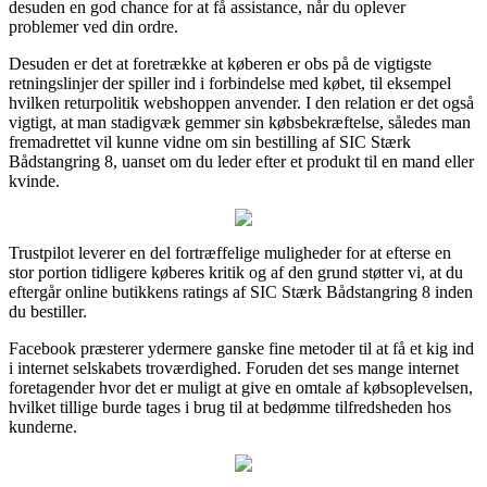
desuden en god chance for at få assistance, når du oplever
problemer ved din ordre.
Desuden er det at foretrække at køberen er obs på de vigtigste
retningslinjer der spiller ind i forbindelse med købet, til eksempel
hvilken returpolitik webshoppen anvender. I den relation er det også
vigtigt, at man stadigvæk gemmer sin købsbekræftelse, således man
fremadrettet vil kunne vidne om sin bestilling af SIC Stærk
Bådstangring 8, uanset om du leder efter et produkt til en mand eller
kvinde.
Trustpilot leverer en del fortræffelige muligheder for at efterse en
stor portion tidligere køberes kritik og af den grund støtter vi, at du
eftergår online butikkens ratings af SIC Stærk Bådstangring 8 inden
du bestiller.
Facebook præsterer ydermere ganske fine metoder til at få et kig ind
i internet selskabets troværdighed. Foruden det ses mange internet
foretagender hvor det er muligt at give en omtale af købsoplevelsen,
hvilket tillige burde tages i brug til at bedømme tilfredsheden hos
kunderne.