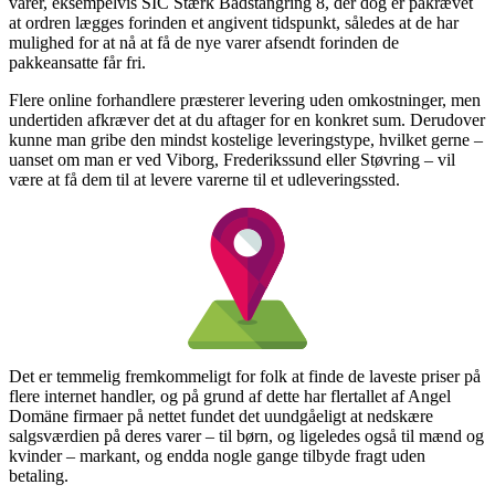
varer, eksempelvis SIC Stærk Bådstangring 8, der dog er påkrævet
at ordren lægges forinden et angivent tidspunkt, således at de har
mulighed for at nå at få de nye varer afsendt forinden de
pakkeansatte får fri.
Flere online forhandlere præsterer levering uden omkostninger, men
undertiden afkræver det at du aftager for en konkret sum. Derudover
kunne man gribe den mindst kostelige leveringstype, hvilket gerne –
uanset om man er ved Viborg, Frederikssund eller Støvring – vil
være at få dem til at levere varerne til et udleveringssted.
Det er temmelig fremkommeligt for folk at finde de laveste priser på
flere internet handler, og på grund af dette har flertallet af Angel
Domäne firmaer på nettet fundet det uundgåeligt at nedskære
salgsværdien på deres varer – til børn, og ligeledes også til mænd og
kvinder – markant, og endda nogle gange tilbyde fragt uden
betaling.