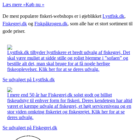
Læs mere »
Køb nu »
De mest populære fiskeri-webshops er i øjeblikket
Lystfisk.dk
,
Fiskegrej.dk
og
Fiskpåkrogen.dk
, som alle har et stort sortiment til
gode priser.
Lystfisk.dk tilbyder lystfiskere et bredt udvalg af fiskegrej. Det
skal være muligt at sidde stille og roligt hjemme i ”sofaen” og
bestille alt det, man skal bruge for at få nogle herlige
fiskeoplevelser. Klik her for at se deres udvalg.
Se udvalget på Lystfisk.dk
I mere end 50 år har Fiskegrej.dk solgt godt og billigt
fiskeudstyr til enhver form for fiskeri. Deres kendetegn har altid
været et kæmpe udvalg af fiskegrej, et højt serviceniveau og en
stor viden omkring fiskeriet og fiskegrejet. Klik her for at se
deres udvalg.
Se udvalget på Fiskegrej.dk