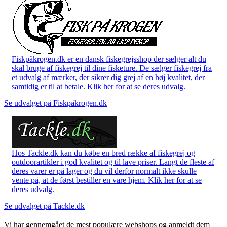
Fiskpåkrogen.dk er en dansk fiskegrejsshop der sælger alt du
skal bruge af fiskegrej til dine fisketure. De sælger fiskegrej fra
et udvalg af mærker, der sikrer dig grej af en høj kvalitet, der
samtidig er til at betale. Klik her for at se deres udvalg.
Se udvalget på Fiskpåkrogen.dk
Hos Tackle.dk kan du købe en bred række af fiskegrej og
outdoorartikler i god kvalitet og til lave priser. Langt de fleste af
deres varer er på lager og du vil derfor normalt ikke skulle
vente på, at de først bestiller en vare hjem. Klik her for at se
deres udvalg.
Se udvalget på Tackle.dk
Vi har gennemgået de mest populære webshops og anmeldt dem