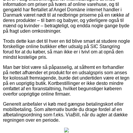
information om priser på tværs af online varehuse, og til
gengæld har flertallet af Angel Domäne internet handler i
Danmark været nødt til at nedbringe priserne på en række af
deres produkter – til børn og babyer, og yderligere også til
mænd og kvinder – betragteligt, og endda nogle gange byde
på fragt uden omkostninger.
Trods dette kan det til hver en tid blive smart at studere nogle
forskellige online butikker efter udsalg på SIC Stangring
forud for at du køber, så man ikke er i tvivl om at opnå den
mindst kostelige pris.
Man bør blot være så påpasselig, at såfremt en forhandler
på nettet afhænder et produkt for en udsalgspris som anses
for kolossalt fremragende, burde det undertiden være et tegn
på en uoprigtig butik. Kortbestillinger er ikke desto mindre
omfattet af en foranstaltning, hvilket begunstiger køberen
overfor uoprigtige online firmaer.
Generelt anbefaler vi køb med gængse betalingskort eller
mobilbetaling. Som alternativ burde du drage fordel af en
afbetalingsordning som f.eks. ViaBill, når du agter at dække
regningen over en periode.