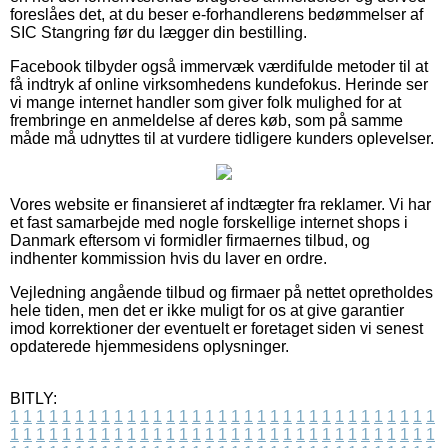
foreslåes det, at du beser e-forhandlerens bedømmelser af
SIC Stangring før du lægger din bestilling.
Facebook tilbyder også immervæk værdifulde metoder til at
få indtryk af online virksomhedens kundefokus. Herinde ser
vi mange internet handler som giver folk mulighed for at
frembringe en anmeldelse af deres køb, som på samme
måde må udnyttes til at vurdere tidligere kunders oplevelser.
Vores website er finansieret af indtægter fra reklamer. Vi har
et fast samarbejde med nogle forskellige internet shops i
Danmark eftersom vi formidler firmaernes tilbud, og
indhenter kommission hvis du laver en ordre.
Vejledning angående tilbud og firmaer på nettet opretholdes
hele tiden, men det er ikke muligt for os at give garantier
imod korrektioner der eventuelt er foretaget siden vi senest
opdaterede hjemmesidens oplysninger.
BITLY:
1
1
1
1
1
1
1
1
1
1
1
1
1
1
1
1
1
1
1
1
1
1
1
1
1
1
1
1
1
1
1
1
1
1
1
1
1
1
1
1
1
1
1
1
1
1
1
1
1
1
1
1
1
1
1
1
1
1
1
1
1
1
1
1
1
1