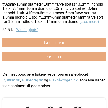
#32mm-10mm diameter 10mm farve sort rør 3,2mm indhold
1 stk. #34mm-10mm diameter 10mm farve sort rør 3,4mm
indhold 1 stk. #10mm-6mm diameter 6mm farve sort rør
1,0mm indhold 1 stk. #12mm-6mm diameter 6mm farve sort
rør 1,2mm indhold 1 stk. #14mm-6mm diame
(Læs mere)
51.5
kr.
(Vis fragtpris)
Læs mere »
Køb nu »
De mest populære fiskeri-webshops er i øjeblikket
Lystfisk.dk
,
Fiskegrej.dk
og
Fiskpåkrogen.dk
, som alle har et
stort sortiment til gode priser.