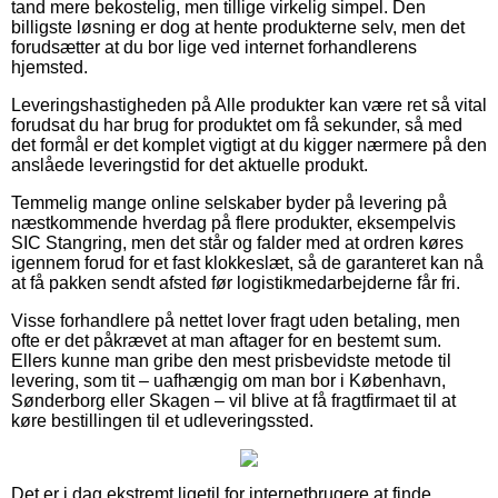
tand mere bekostelig, men tillige virkelig simpel. Den
billigste løsning er dog at hente produkterne selv, men det
forudsætter at du bor lige ved internet forhandlerens
hjemsted.
Leveringshastigheden på Alle produkter kan være ret så vital
forudsat du har brug for produktet om få sekunder, så med
det formål er det komplet vigtigt at du kigger nærmere på den
anslåede leveringstid for det aktuelle produkt.
Temmelig mange online selskaber byder på levering på
næstkommende hverdag på flere produkter, eksempelvis
SIC Stangring, men det står og falder med at ordren køres
igennem forud for et fast klokkeslæt, så de garanteret kan nå
at få pakken sendt afsted før logistikmedarbejderne får fri.
Visse forhandlere på nettet lover fragt uden betaling, men
ofte er det påkrævet at man aftager for en bestemt sum.
Ellers kunne man gribe den mest prisbevidste metode til
levering, som tit – uafhængig om man bor i København,
Sønderborg eller Skagen – vil blive at få fragtfirmaet til at
køre bestillingen til et udleveringssted.
Det er i dag ekstremt ligetil for internetbrugere at finde