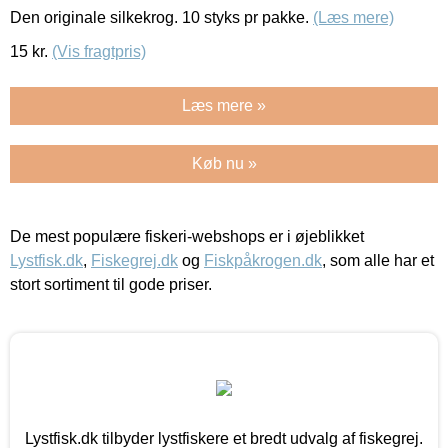
Den originale silkekrog. 10 styks pr pakke.
(Læs mere)
15
kr.
(Vis fragtpris)
Læs mere »
Køb nu »
De mest populære fiskeri-webshops er i øjeblikket
Lystfisk.dk
,
Fiskegrej.dk
og
Fiskpåkrogen.dk
, som alle har et
stort sortiment til gode priser.
Lystfisk.dk tilbyder lystfiskere et bredt udvalg af fiskegrej.