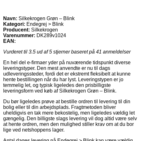
Navn:
Silkekrogen Grøn – Blink
Kategori:
Endegrej > Blink
Producent:
Silkekrogen
Varenummer:
DK289v1024
EAN:
Vurderet til
3.5
ud af 5 stjerner baseret på
41
anmeldelser
En hel del e-firmaer yder på nuværende tidspunkt diverse
leveringstyper. Den mest anvendte er nu til dags
udleveringssteder, fordi det er ekstremt fleksibelt at kunne
hente bestillingen når du har lyst. Leveringstypen er jo
temmelig let, og typisk ligeledes den prisbilligste
leveringsform ved køb af Silkekrogen Grøn – Blink.
Du bør ligeledes prøve at bestille ordren til levering til din
bolig eller til din arbejdsplads. Fragtmetoden bliver
uheldigvis en tak mere bekostelig, men ligeledes vældig let
gængelig. Den billigste slags levering vil dog altid være selv
at hente ordren, men den mulighed stiller krav om at du bor
lige ved netshoppens lager.
Antal dages levering på Endegrej > Blink kan være vældig