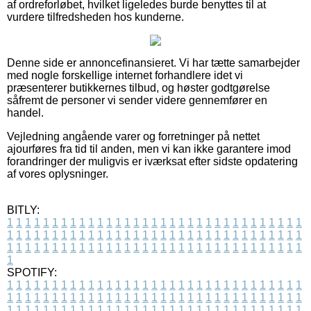
af ordreforløbet, hvilket ligeledes burde benyttes til at
vurdere tilfredsheden hos kunderne.
Denne side er annoncefinansieret. Vi har tætte samarbejder
med nogle forskellige internet forhandlere idet vi
præsenterer butikkernes tilbud, og høster godtgørelse
såfremt de personer vi sender videre gennemfører en
handel.
Vejledning angående varer og forretninger på nettet
ajourføres fra tid til anden, men vi kan ikke garantere imod
forandringer der muligvis er iværksat efter sidste opdatering
af vores oplysninger.
BITLY:
1
1
1
1
1
1
1
1
1
1
1
1
1
1
1
1
1
1
1
1
1
1
1
1
1
1
1
1
1
1
1
1
1
1
1
1
1
1
1
1
1
1
1
1
1
1
1
1
1
1
1
1
1
1
1
1
1
1
1
1
1
1
1
1
1
1
1
1
1
1
1
1
1
1
1
1
1
1
1
1
1
1
1
1
1
1
1
1
1
1
1
1
1
1
1
1
1
1
1
1
SPOTIFY:
1
1
1
1
1
1
1
1
1
1
1
1
1
1
1
1
1
1
1
1
1
1
1
1
1
1
1
1
1
1
1
1
1
1
1
1
1
1
1
1
1
1
1
1
1
1
1
1
1
1
1
1
1
1
1
1
1
1
1
1
1
1
1
1
1
1
1
1
1
1
1
1
1
1
1
1
1
1
1
1
1
1
1
1
1
1
1
1
1
1
1
1
1
1
1
1
1
1
1