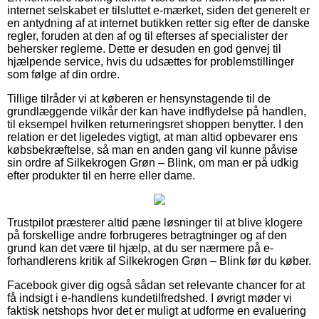
internet selskabet er tilsluttet e-mærket, siden det generelt er
en antydning af at internet butikken retter sig efter de danske
regler, foruden at den af og til efterses af specialister der
behersker reglerne. Dette er desuden en god genvej til
hjælpende service, hvis du udsættes for problemstillinger
som følge af din ordre.
Tillige tilråder vi at køberen er hensynstagende til de
grundlæggende vilkår der kan have indflydelse på handlen,
til eksempel hvilken returneringsret shoppen benytter. I den
relation er det ligeledes vigtigt, at man altid opbevarer ens
købsbekræftelse, så man en anden gang vil kunne påvise
sin ordre af Silkekrogen Grøn – Blink, om man er på udkig
efter produkter til en herre eller dame.
Trustpilot præsterer altid pæne løsninger til at blive klogere
på forskellige andre forbrugeres betragtninger og af den
grund kan det være til hjælp, at du ser nærmere på e-
forhandlerens kritik af Silkekrogen Grøn – Blink før du køber.
Facebook giver dig også sådan set relevante chancer for at
få indsigt i e-handlens kundetilfredshed. I øvrigt møder vi
faktisk netshops hvor det er muligt at udforme en evaluering