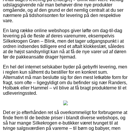
udslagsgivende når man behøver dine nye produkter
omgående, og af den grund er det nemlig centralt at du ser
nærmere på tidshorisonten for levering på den respektive
vare.
En lang række online webshops giver løfte om dag-til-dag
levering på de fleste af deres varenumre, eksempelvis
Silkekrogen Grøn – Blink, men det tager udgangspunkt i at
ordren indsendes tidligere end et aftalt klokkeslæt, således
at de højst sandsynligt kan nå at få de nye varer ud af døren
før de pakkeansatte drager hjemad.
En hel del internet selskaber byder på gebyrfri levering, men
i reglen kun såfremt du bestiller for en konkret sum.
Alternativt må man beslutte sig for den mest letkøbte form for
fragt, som ofte – ligegyldigt om du befinder sig nær Randers,
Holbæk eller Hammel – vil blive at få bragt produkterne til et
udleveringssted.
Det er jo efterhånden ret så overkommeligt for forbrugerne at
finde frem til de bedste priser i blandt diverse webshops, og
så har mange Silkekrogen e-butikker været tvunget til at
tvinge salgsværdien på varerne – til børn og babyer, men