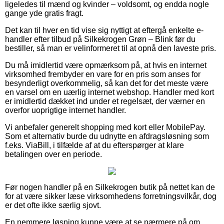
ligeledes til mænd og kvinder – voldsomt, og endda nogle
gange yde gratis fragt.
Det kan til hver en tid vise sig nyttigt at eftergå enkelte e-
handler efter tilbud på Silkekrogen Grøn – Blink før du
bestiller, så man er velinformeret til at opnå den laveste pris.
Du må imidlertid være opmærksom på, at hvis en internet
virksomhed frembyder en vare for en pris som anses for
besynderligt overkommelig, så kan det for det meste være
en varsel om en uærlig internet webshop. Handler med kort
er imidlertid dækket ind under et regelsæt, der værner en
overfor uoprigtige internet handler.
Vi anbefaler generelt shopping med kort eller MobilePay.
Som et alternativ burde du udnytte en afdragsløsning som
f.eks. ViaBill, i tilfælde af at du efterspørger at klare
betalingen over en periode.
Før nogen handler på en Silkekrogen butik på nettet kan de
for at være sikker læse virksomhedens forretningsvilkår, dog
er det ofte ikke særlig sjovt.
En nemmere løsning kunne være at se nærmere på om