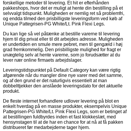
forskellige metoder til levering. Et hit er efterhånden
pakkeshops, hvor det er muligt at hente din bestilling på et
selvvalgt tidspunkt. Muligheden er nemlig ret så problemfri,
og endda tilmed den prisbilligste leveringsform ved køb af
Unique Pattegrisen-PG White/Lt. Pink Flexi Legs.
Du kan lige så vel påtænke at bestille varerne til levering
hjem til dig privat eller til dit arbejdes adresse. Muligheden
er undertiden en smule mere pebret, men til gengæld i høj
grad fremkommelig. Den prisbilligste mulighed for fragt er
unægtelig selv at hente varerne, som jo forudsætter at du
lever nær online firmaets arbejdslager.
Leveringstidspunktet på Default Category kan være rigtig
afgørende når du mangler dine nye varer med det samme,
og af den grund er det naturligvis essentielt at man
dobbelttjekker den anslåede leveringsdato for det aktuelle
produkt.
De fleste internet forhandlere udlover levering på blot en
enkelt hverdag på en masse produkter, eksempelvis Unique
Pattegrisen-PG White/Lt. Pink Flexi Legs, som er betinget af
at bestillingen fuldbyrdes inden et fast klokkeslæt, med
hensynstagen til at de har en chance for at nå at få pakken
distribueret før medarbejderne tager hjem.