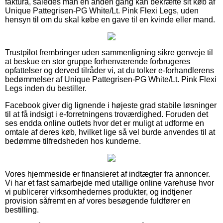
faktura, således man en anden gang kan bekræfte sit køb af
Unique Pattegrisen-PG White/Lt. Pink Flexi Legs, uden
hensyn til om du skal købe en gave til en kvinde eller mand.
Trustpilot frembringer uden sammenligning sikre genveje til
at beskue en stor gruppe forhenværende forbrugeres
opfattelser og derved tilråder vi, at du tolker e-forhandlerens
bedømmelser af Unique Pattegrisen-PG White/Lt. Pink Flexi
Legs inden du bestiller.
Facebook giver dig lignende i højeste grad stabile løsninger
til at få indsigt i e-forretningens troværdighed. Foruden det
ses endda online outlets hvor det er muligt at udforme en
omtale af deres køb, hvilket lige så vel burde anvendes til at
bedømme tilfredsheden hos kunderne.
Vores hjemmeside er finansieret af indtægter fra annoncer.
Vi har et fast samarbejde med utallige online varehuse hvor
vi publicerer virksomhedernes produkter, og indtjener
provision såfremt en af vores besøgende fuldfører en
bestilling.