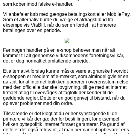
som køber imod falske e-handler.
Vi anbefaler køb med gængse betalingskort eller MobilePay.
Som et alternativ burde du vælge et afdragstilbud fra
eksempelvis ViaBill, når du ser en fordel i at honorere
betalingen over en periode.
Før nogen handler på en e-shop behøver man når alt
kommer til alt gennemse virksomhedens forretningsvilkår,
det er dog normalt et omfattende arbejde.
Et alternativt forslag kunne måske være at granske hvorvidt
e-shoppen er medlem af e-mærket, som almindeligvis er en
garanti for at internet butikken opererer i overensstemmelse
med den officielle danske lovgivning, tillige med at internet
firmaet af og til overvåges af fagfolk der kender til de
gældende regler. Dette er en god genvej til bistand, når du
oplever problemer med din ordre.
Tilsvarende er det klogt at du er hensynstagende til de
primære vilkår der gælder for bestillingen, for eksempel
hvilken byttepolitik internet firmaet garanterer. På grund af
dette er det også relevant, at man permanent opbevarer ens