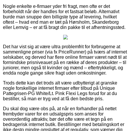
Nogle enkelte e-firmaer yder fri fragt, men ofte er det
forbeholdt når der handles for et fastsat beløb. Alternativt
burde man snuppe den billigste type af levering, hvilket
oftest – hvad end man er tæt på Hørsholm, Skanderborg
eller Lemvig – er at få bragt din pakke til et afhentningssted.
Det har vist sig at være ultra problemfrit for forbrugerne at
sammenligne priser (via fx PriceRunner) på tværs af internet
selskaber, og derved har flere online firmaer været nødt til at
formindske prisniveauet på en række af deres produkter – til
juniorer, men også til kvinder og mænd – eftertrykkeligt, og
endda nogle gange sikre fragt uden omkostninger.
Trods dette kan det trods alt være udbytterigt at granske
nogle forskellige internet firmaer efter tilbud på Unique
Pattegrisen-PG White/Lt. Pink Flexi Legs forud for at du
bestiller, så man er tryg ved at få den bedste pris.
Du skal dog være obs på, at når en forhandler på nettet
frembyder varer for en udsalgspris som anses for
overordentlig attraktiv, bør det ofte være et tegn på en
bedragerisk internet butik. Bestillinger med betalingskort er
ikke desto mindre omsluttet af et regulativ, som værner dig