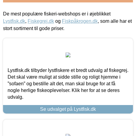
De mest populære fiskeri-webshops er i øjeblikket
Lystfisk.dk
,
Fiskegrej.dk
og
Fiskpåkrogen.dk
, som alle har et
stort sortiment til gode priser.
Lystfisk.dk tilbyder lystfiskere et bredt udvalg af fiskegrej.
Det skal være muligt at sidde stille og roligt hjemme i
”sofaen” og bestille alt det, man skal bruge for at få
nogle herlige fiskeoplevelser. Klik her for at se deres
udvalg.
Se udvalget på Lystfisk.dk