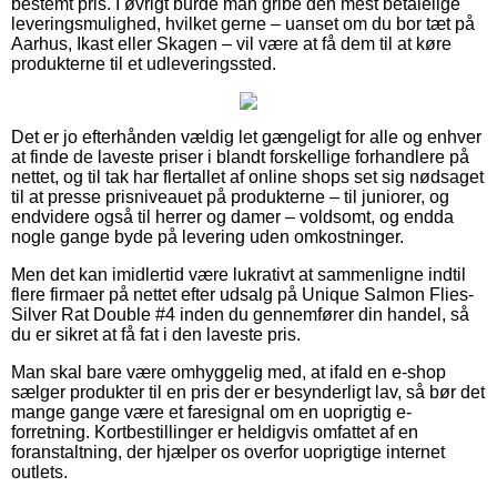
bestemt pris. I øvrigt burde man gribe den mest betalelige
leveringsmulighed, hvilket gerne – uanset om du bor tæt på
Aarhus, Ikast eller Skagen – vil være at få dem til at køre
produkterne til et udleveringssted.
Det er jo efterhånden vældig let gængeligt for alle og enhver
at finde de laveste priser i blandt forskellige forhandlere på
nettet, og til tak har flertallet af online shops set sig nødsaget
til at presse prisniveauet på produkterne – til juniorer, og
endvidere også til herrer og damer – voldsomt, og endda
nogle gange byde på levering uden omkostninger.
Men det kan imidlertid være lukrativt at sammenligne indtil
flere firmaer på nettet efter udsalg på Unique Salmon Flies-
Silver Rat Double #4 inden du gennemfører din handel, så
du er sikret at få fat i den laveste pris.
Man skal bare være omhyggelig med, at ifald en e-shop
sælger produkter til en pris der er besynderligt lav, så bør det
mange gange være et faresignal om en uoprigtig e-
forretning. Kortbestillinger er heldigvis omfattet af en
foranstaltning, der hjælper os overfor uoprigtige internet
outlets.