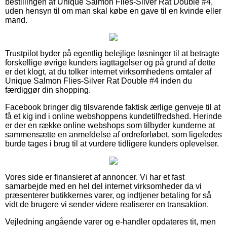
bestillingen af Unique Salmon Flies-Silver Rat Double #4,
uden hensyn til om man skal købe en gave til en kvinde eller
mand.
Trustpilot byder på egentlig belejlige løsninger til at betragte
forskellige øvrige kunders iagttagelser og på grund af dette
er det klogt, at du tolker internet virksomhedens omtaler af
Unique Salmon Flies-Silver Rat Double #4 inden du
færdiggør din shopping.
Facebook bringer dig tilsvarende faktisk ærlige genveje til at
få et kig ind i online webshoppens kundetilfredshed. Herinde
er der en række online webshops som tilbyder kunderne at
sammensætte en anmeldelse af ordreforløbet, som ligeledes
burde tages i brug til at vurdere tidligere kunders oplevelser.
Vores side er finansieret af annoncer. Vi har et fast
samarbejde med en hel del internet virksomheder da vi
præsenterer butikkernes varer, og indtjener betaling for så
vidt de brugere vi sender videre realiserer en transaktion.
Vejledning angående varer og e-handler opdateres tit, men