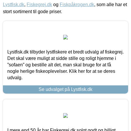
Lystfisk.dk
,
Fiskegrej.dk
og
Fiskpåkrogen.dk
, som alle har et
stort sortiment til gode priser.
Lystfisk.dk tilbyder lystfiskere et bredt udvalg af fiskegrej.
Det skal være muligt at sidde stille og roligt hjemme i
”sofaen” og bestille alt det, man skal bruge for at få
nogle herlige fiskeoplevelser. Klik her for at se deres
udvalg.
Se udvalget på Lystfisk.dk
I mere end 50 år har Fiskegrej.dk solgt godt og billigt