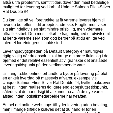
altså ultra problemfri, samt tit derudover den mest betalelige
mulighed for levering ved køb af Unique Salmon Flies-Silver
Rat Double #4.
Du kan lige så vel foretrække at få varerne leveret hjem til
hvor du bor eller til dit arbejdes adresse. Fragtformen viser
sig almindeligvis en sjat mindre prisbillig, men ydermere
ultra fleksibel. Den mest letkøbte fragtmulighed er utvivlsomt
at hente varerne selv, som dog beroer på at du er lige ved
internet forretningens tilholdssted.
Leveringsdygtigheden på Default Category er naturligvis
rigtig vigtig når du absolut skal bruge din ordre fluks, og i det
øjemed er det relativt essentielt at vi gransker det anslåede
leveringstidspunkt på den vedkommende vare.
En lang række online forhandlere byder på levering på blot
en enkelt hverdag på massevis af varer, eksempelvis
Unique Salmon Flies-Silver Rat Double #4, hvilket påkræver
at bestillingen realiseres tidligere end et besluttet tidspunkt,
således at de har udsigt til at kunne nå at få de nye varer
afsted inden logistikmedarbejderne har fyraften.
En hel del online webshops tilbyder levering uden betaling,
men i mange tilfælde kræves det at du handler for en