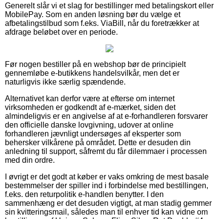
Generelt slår vi et slag for bestillinger med betalingskort eller
MobilePay. Som en anden løsning bør du vælge et
afbetalingstilbud som f.eks. ViaBill, når du foretrækker at
afdrage beløbet over en periode.
Før nogen bestiller på en webshop bør de principielt
gennemløbe e-butikkens handelsvilkår, men det er
naturligvis ikke særlig spændende.
Alternativet kan derfor være at efterse om internet
virksomheden er godkendt af e-mærket, siden det
almindeligvis er en angivelse af at e-forhandleren forsvarer
den officielle danske lovgivning, udover at online
forhandleren jævnligt undersøges af eksperter som
behersker vilkårene på området. Dette er desuden din
anledning til support, såfremt du får dilemmaer i processen
med din ordre.
I øvrigt er det godt at køber er vaks omkring de mest basale
bestemmelser der spiller ind i forbindelse med bestillingen,
f.eks. den returpolitik e-handlen benytter. I den
sammenhæng er det desuden vigtigt, at man stadig gemmer
sin kvitteringsmail, således man til enhver tid kan vidne om