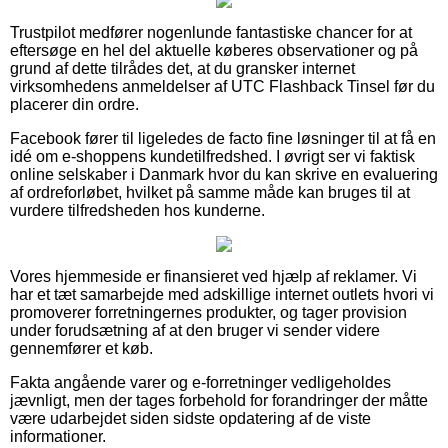
Trustpilot medfører nogenlunde fantastiske chancer for at
eftersøge en hel del aktuelle køberes observationer og på
grund af dette tilrådes det, at du gransker internet
virksomhedens anmeldelser af UTC Flashback Tinsel før du
placerer din ordre.
Facebook fører til ligeledes de facto fine løsninger til at få en
idé om e-shoppens kundetilfredshed. I øvrigt ser vi faktisk
online selskaber i Danmark hvor du kan skrive en evaluering
af ordreforløbet, hvilket på samme måde kan bruges til at
vurdere tilfredsheden hos kunderne.
Vores hjemmeside er finansieret ved hjælp af reklamer. Vi
har et tæt samarbejde med adskillige internet outlets hvori vi
promoverer forretningernes produkter, og tager provision
under forudsætning af at den bruger vi sender videre
gennemfører et køb.
Fakta angående varer og e-forretninger vedligeholdes
jævnligt, men der tages forbehold for forandringer der måtte
være udarbejdet siden sidste opdatering af de viste
informationer.