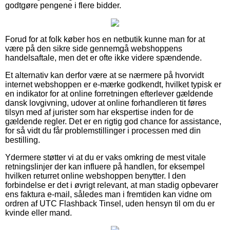
godtgøre pengene i flere bidder.
Forud for at folk køber hos en netbutik kunne man for at
være på den sikre side gennemgå webshoppens
handelsaftale, men det er ofte ikke videre spændende.
Et alternativ kan derfor være at se nærmere på hvorvidt
internet webshoppen er e-mærke godkendt, hvilket typisk er
en indikator for at online forretningen efterlever gældende
dansk lovgivning, udover at online forhandleren tit føres
tilsyn med af jurister som har ekspertise inden for de
gældende regler. Det er en rigtig god chance for assistance,
for så vidt du får problemstillinger i processen med din
bestilling.
Ydermere støtter vi at du er vaks omkring de mest vitale
retningslinjer der kan influere på handlen, for eksempel
hvilken returret online webshoppen benytter. I den
forbindelse er det i øvrigt relevant, at man stadig opbevarer
ens faktura e-mail, således man i fremtiden kan vidne om
ordren af UTC Flashback Tinsel, uden hensyn til om du er
kvinde eller mand.