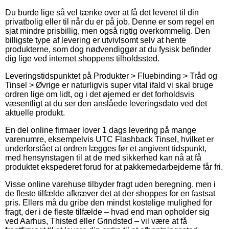
Du burde lige så vel tænke over at få det leveret til din
privatbolig eller til når du er på job. Denne er som regel en
sjat mindre prisbillig, men også rigtig overkommelig. Den
billigste type af levering er utvivlsomt selv at hente
produkterne, som dog nødvendiggør at du fysisk befinder
dig lige ved internet shoppens tilholdssted.
Leveringstidspunktet på Produkter > Fluebinding > Tråd og
Tinsel > Øvrige er naturligvis super vital ifald vi skal bruge
ordren lige om lidt, og i det øjemed er det forholdsvis
væsentligt at du ser den anslåede leveringsdato ved det
aktuelle produkt.
En del online firmaer lover 1 dags levering på mange
varenumre, eksempelvis UTC Flashback Tinsel, hvilket er
underforstået at ordren lægges før et angivent tidspunkt,
med hensynstagen til at de med sikkerhed kan nå at få
produktet ekspederet forud for at pakkemedarbejderne får fri.
Visse online varehuse tilbyder fragt uden beregning, men i
de fleste tilfælde afkræver det at der shoppes for en fastsat
pris. Ellers må du gribe den mindst kostelige mulighed for
fragt, der i de fleste tilfælde – hvad end man opholder sig
ved Aarhus, Thisted eller Grindsted – vil være at få