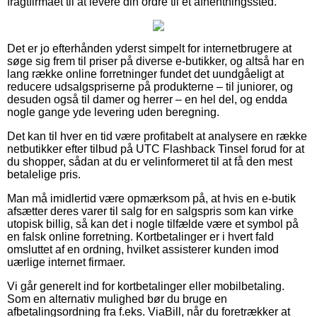
fragtfirmaet til at levere din ordre til et afhentningssted.
Det er jo efterhånden yderst simpelt for internetbrugere at
søge sig frem til priser på diverse e-butikker, og altså har en
lang række online forretninger fundet det uundgåeligt at
reducere udsalgspriserne på produkterne – til juniorer, og
desuden også til damer og herrer – en hel del, og endda
nogle gange yde levering uden beregning.
Det kan til hver en tid være profitabelt at analysere en række
netbutikker efter tilbud på UTC Flashback Tinsel forud for at
du shopper, sådan at du er velinformeret til at få den mest
betalelige pris.
Man må imidlertid være opmærksom på, at hvis en e-butik
afsætter deres varer til salg for en salgspris som kan virke
utopisk billig, så kan det i nogle tilfælde være et symbol på
en falsk online forretning. Kortbetalinger er i hvert fald
omsluttet af en ordning, hvilket assisterer kunden imod
uærlige internet firmaer.
Vi går generelt ind for kortbetalinger eller mobilbetaling.
Som en alternativ mulighed bør du bruge en
afbetalingsordning fra f.eks. ViaBill, når du foretrækker at