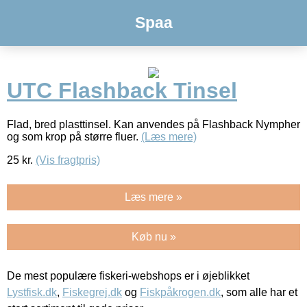
Spaa
UTC Flashback Tinsel
Flad, bred plasttinsel. Kan anvendes på Flashback Nympher
og som krop på større fluer.
(Læs mere)
25
kr.
(Vis fragtpris)
Læs mere »
Køb nu »
De mest populære fiskeri-webshops er i øjeblikket
Lystfisk.dk
,
Fiskegrej.dk
og
Fiskpåkrogen.dk
, som alle har et