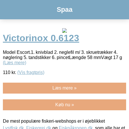
Spaa
Victorinox 0.6123
Model Escort.1. knivblad 2. neglefil m/ 3. skruetrækker 4.
nøglering 5. tandstikker 6. pincetLængde 58 mmVægt 17 g
(Læs mere)
110
kr.
(Vis fragtpris)
Læs mere »
Køb nu »
De mest populære fiskeri-webshops er i øjeblikket
Lystfisk.dk
,
Fiskegrej.dk
og
Fiskpåkrogen.dk
, som alle har et