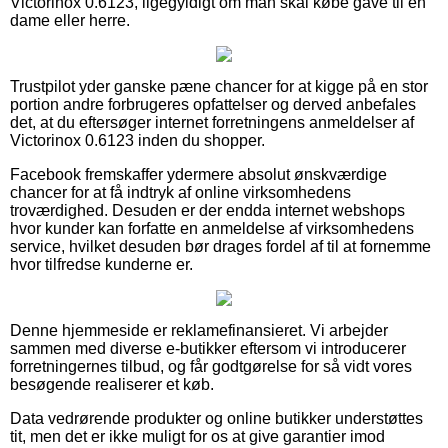
Victorinox 0.6123, ligegyldigt om man skal købe gave til en
dame eller herre.
Trustpilot yder ganske pæne chancer for at kigge på en stor
portion andre forbrugeres opfattelser og derved anbefales
det, at du eftersøger internet forretningens anmeldelser af
Victorinox 0.6123 inden du shopper.
Facebook fremskaffer ydermere absolut ønskværdige
chancer for at få indtryk af online virksomhedens
troværdighed. Desuden er der endda internet webshops
hvor kunder kan forfatte en anmeldelse af virksomhedens
service, hvilket desuden bør drages fordel af til at fornemme
hvor tilfredse kunderne er.
Denne hjemmeside er reklamefinansieret. Vi arbejder
sammen med diverse e-butikker eftersom vi introducerer
forretningernes tilbud, og får godtgørelse for så vidt vores
besøgende realiserer et køb.
Data vedrørende produkter og online butikker understøttes
tit, men det er ikke muligt for os at give garantier imod