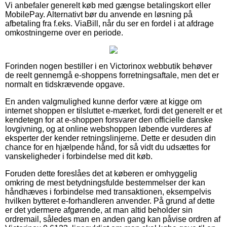
Vi anbefaler generelt køb med gængse betalingskort eller
MobilePay. Alternativt bør du anvende en løsning på
afbetaling fra f.eks. ViaBill, når du ser en fordel i at afdrage
omkostningerne over en periode.
Forinden nogen bestiller i en Victorinox webbutik behøver
de reelt gennemgå e-shoppens forretningsaftale, men det er
normalt en tidskrævende opgave.
En anden valgmulighed kunne derfor være at kigge om
internet shoppen er tilsluttet e-mærket, fordi det generelt er et
kendetegn for at e-shoppen forsvarer den officielle danske
lovgivning, og at online webshoppen løbende vurderes af
eksperter der kender retningslinjerne. Dette er desuden din
chance for en hjælpende hånd, for så vidt du udsættes for
vanskeligheder i forbindelse med dit køb.
Foruden dette foreslåes det at køberen er omhyggelig
omkring de mest betydningsfulde bestemmelser der kan
håndhæves i forbindelse med transaktionen, eksempelvis
hvilken bytteret e-forhandleren anvender. På grund af dette
er det ydermere afgørende, at man altid beholder sin
ordremail, således man en anden gang kan påvise ordren af