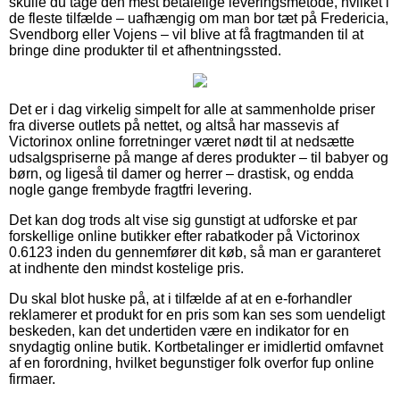
skulle du tage den mest betalelige leveringsmetode, hvilket i
de fleste tilfælde – uafhængig om man bor tæt på Fredericia,
Svendborg eller Vojens – vil blive at få fragtmanden til at
bringe dine produkter til et afhentningssted.
Det er i dag virkelig simpelt for alle at sammenholde priser
fra diverse outlets på nettet, og altså har massevis af
Victorinox online forretninger været nødt til at nedsætte
udsalgspriserne på mange af deres produkter – til babyer og
børn, og ligeså til damer og herrer – drastisk, og endda
nogle gange frembyde fragtfri levering.
Det kan dog trods alt vise sig gunstigt at udforske et par
forskellige online butikker efter rabatkoder på Victorinox
0.6123 inden du gennemfører dit køb, så man er garanteret
at indhente den mindst kostelige pris.
Du skal blot huske på, at i tilfælde af at en e-forhandler
reklamerer et produkt for en pris som kan ses som uendeligt
beskeden, kan det undertiden være en indikator for en
snydagtig online butik. Kortbetalinger er imidlertid omfavnet
af en forordning, hvilket begunstiger folk overfor fup online
firmaer.