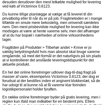
desuden derudover den mest letkøbte mulighed for levering
ved køb af Victorinox 0.6123.
Du kunne tillige planlægge at vælge at få leveret til din
privatbolig eller til når du er på job. Fragtmetoden er i mange
tilfælde en smule mere bekostelig, men omvendt særdeles
nem. Den mest prisbevidste mulighed for levering kan ikke
modsiges at være at hente varerne selv, men det afhænger
af at du har bopæl i nærheden af online virksomhedens
lager.
Fragttiden på Produkter > Tilbehør andet > Knive er jo
vældig betydningsfuld hvis man absolut skal bruge varerne
omgående, så med det formål er det naturligvis på sin plads
at vi kontrollerer det anslåede leveringstidspunkt for det
aktuelle produkt.
En hel del online forretninger udlover dag-til-dag fragt på
masser af varer, eksempelvis Victorinox 0.6123, der dog er
forudsat at der bestilles inden et angivent klokkeslæt, så de
har udsigt til at kunne nå at få varerne klar forinden
logistikpersonalet holder fyraften.
En række online forretninger byder på gratis levering, men i
reglen kun ifald man indkøber for en bestemt pris. Ellers