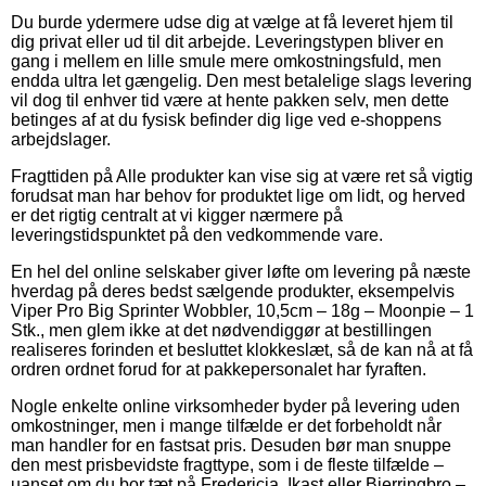
Du burde ydermere udse dig at vælge at få leveret hjem til
dig privat eller ud til dit arbejde. Leveringstypen bliver en
gang i mellem en lille smule mere omkostningsfuld, men
endda ultra let gængelig. Den mest betalelige slags levering
vil dog til enhver tid være at hente pakken selv, men dette
betinges af at du fysisk befinder dig lige ved e-shoppens
arbejdslager.
Fragttiden på Alle produkter kan vise sig at være ret så vigtig
forudsat man har behov for produktet lige om lidt, og herved
er det rigtig centralt at vi kigger nærmere på
leveringstidspunktet på den vedkommende vare.
En hel del online selskaber giver løfte om levering på næste
hverdag på deres bedst sælgende produkter, eksempelvis
Viper Pro Big Sprinter Wobbler, 10,5cm – 18g – Moonpie – 1
Stk., men glem ikke at det nødvendiggør at bestillingen
realiseres forinden et besluttet klokkeslæt, så de kan nå at få
ordren ordnet forud for at pakkepersonalet har fyraften.
Nogle enkelte online virksomheder byder på levering uden
omkostninger, men i mange tilfælde er det forbeholdt når
man handler for en fastsat pris. Desuden bør man snuppe
den mest prisbevidste fragttype, som i de fleste tilfælde –
uanset om du bor tæt på Fredericia, Ikast eller Bjerringbro –