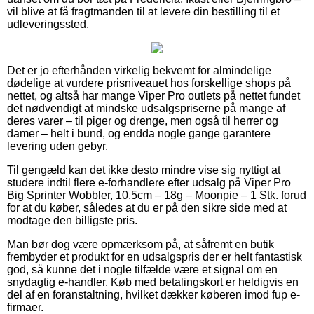
vil blive at få fragtmanden til at levere din bestilling til et
udleveringssted.
Det er jo efterhånden virkelig bekvemt for almindelige
dødelige at vurdere prisniveauet hos forskellige shops på
nettet, og altså har mange Viper Pro outlets på nettet fundet
det nødvendigt at mindske udsalgspriserne på mange af
deres varer – til piger og drenge, men også til herrer og
damer – helt i bund, og endda nogle gange garantere
levering uden gebyr.
Til gengæld kan det ikke desto mindre vise sig nyttigt at
studere indtil flere e-forhandlere efter udsalg på Viper Pro
Big Sprinter Wobbler, 10,5cm – 18g – Moonpie – 1 Stk. forud
for at du køber, således at du er på den sikre side med at
modtage den billigste pris.
Man bør dog være opmærksom på, at såfremt en butik
frembyder et produkt for en udsalgspris der er helt fantastisk
god, så kunne det i nogle tilfælde være et signal om en
snydagtig e-handler. Køb med betalingskort er heldigvis en
del af en foranstaltning, hvilket dækker køberen imod fup e-
firmaer.