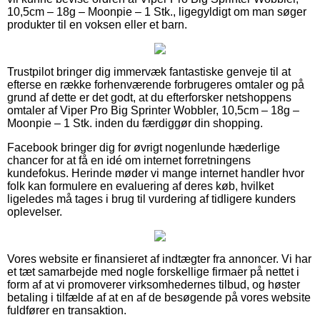
10,5cm – 18g – Moonpie – 1 Stk., ligegyldigt om man søger
produkter til en voksen eller et barn.
Trustpilot bringer dig immervæk fantastiske genveje til at
efterse en række forhenværende forbrugeres omtaler og på
grund af dette er det godt, at du efterforsker netshoppens
omtaler af Viper Pro Big Sprinter Wobbler, 10,5cm – 18g –
Moonpie – 1 Stk. inden du færdiggør din shopping.
Facebook bringer dig for øvrigt nogenlunde hæderlige
chancer for at få en idé om internet forretningens
kundefokus. Herinde møder vi mange internet handler hvor
folk kan formulere en evaluering af deres køb, hvilket
ligeledes må tages i brug til vurdering af tidligere kunders
oplevelser.
Vores website er finansieret af indtægter fra annoncer. Vi har
et tæt samarbejde med nogle forskellige firmaer på nettet i
form af at vi promoverer virksomhedernes tilbud, og høster
betaling i tilfælde af at en af de besøgende på vores website
fuldfører en transaktion.