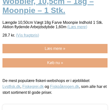
Wobbler, 10,5cm – 18g –
Moonpie – 1 Stk.
Længde 10,50cm Vægt 18g Farve Moonpie Indhold 1 Stk.
Aktion flydende Arbejdsdybde 1,60m
(Læs mere)
28.7
kr.
(Vis fragtpris)
Læs mere »
Køb nu »
De mest populære fiskeri-webshops er i øjeblikket
Lystfisk.dk
,
Fiskegrej.dk
og
Fiskpåkrogen.dk
, som alle har et
stort sortiment til gode priser.