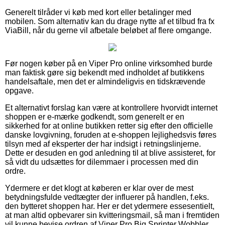
Generelt tilråder vi køb med kort eller betalinger med
mobilen. Som alternativ kan du drage nytte af et tilbud fra fx
ViaBill, når du gerne vil afbetale beløbet af flere omgange.
Før nogen køber på en Viper Pro online virksomhed burde
man faktisk gøre sig bekendt med indholdet af butikkens
handelsaftale, men det er almindeligvis en tidskrævende
opgave.
Et alternativt forslag kan være at kontrollere hvorvidt internet
shoppen er e-mærke godkendt, som generelt er en
sikkerhed for at online butikken retter sig efter den officielle
danske lovgivning, foruden at e-shoppen lejlighedsvis føres
tilsyn med af eksperter der har indsigt i retningslinjerne.
Dette er desuden en god anledning til at blive assisteret, for
så vidt du udsættes for dilemmaer i processen med din
ordre.
Ydermere er det klogt at køberen er klar over de mest
betydningsfulde vedtægter der influerer på handlen, f.eks.
den bytteret shoppen har. Her er det ydermere essesentielt,
at man altid opbevarer sin kvitteringsmail, så man i fremtiden
vil kunne bevise ordren af Viper Pro Big Sprinter Wobbler,