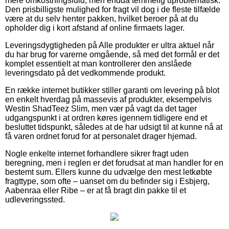
mere omkostningsfuld, men endda temmelig uproblematisk.
Den prisbilligste mulighed for fragt vil dog i de fleste tilfælde
være at du selv henter pakken, hvilket beroer på at du
opholder dig i kort afstand af online firmaets lager.
Leveringsdygtigheden på Alle produkter er ultra aktuel når
du har brug for varerne omgående, så med det formål er det
komplet essentielt at man kontrollerer den anslåede
leveringsdato på det vedkommende produkt.
En række internet butikker stiller garanti om levering på blot
en enkelt hverdag på massevis af produkter, eksempelvis
Westin ShadTeez Slim, men vær på vagt da det tager
udgangspunkt i at ordren køres igennem tidligere end et
besluttet tidspunkt, således at de har udsigt til at kunne nå at
få varen ordnet forud for at personalet drager hjemad.
Nogle enkelte internet forhandlere sikrer fragt uden
beregning, men i reglen er det forudsat at man handler for en
bestemt sum. Ellers kunne du udvælge den mest letkøbte
fragttype, som ofte – uanset om du befinder sig i Esbjerg,
Aabenraa eller Ribe – er at få bragt din pakke til et
udleveringssted.