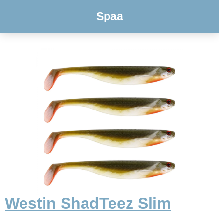
Spaa
Westin ShadTeez Slim