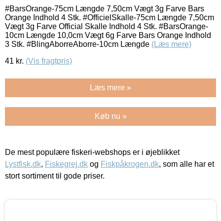
#BarsOrange-75cm Længde 7,50cm Vægt 3g Farve Bars
Orange Indhold 4 Stk. #OfficielSkalle-75cm Længde 7,50cm
Vægt 3g Farve Official Skalle Indhold 4 Stk. #BarsOrange-
10cm Længde 10,0cm Vægt 6g Farve Bars Orange Indhold
3 Stk. #BlingAborreAborre-10cm Længde
(Læs mere)
41
kr.
(Vis fragtpris)
Læs mere »
Køb nu »
De mest populære fiskeri-webshops er i øjeblikket
Lystfisk.dk
,
Fiskegrej.dk
og
Fiskpåkrogen.dk
, som alle har et
stort sortiment til gode priser.