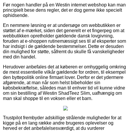
Før nogen handler på en Westin internet webshop kan man
principielt bese dens regler, det er dog gerne ikke specielt
ophidsende.
En nemmere løsning er at undersøge om webbutikken er
støttet af e-mærket, siden det generelt er et fingerpeg om at
webbutikken opretholder gældende dansk lovgivning,
foruden at e-shoppen rutinemæssigt ses til af eksperter som
har indsigt i de gældende bestemmelser. Dette er desuden
din mulighed for støtte, såfremt du skulle få vanskeligheder
med din handel.
Herudover anbefales det at køberen er omhyggelig omkring
de mest essentielle vilkår gældende for ordren, til eksempel
den byttepolitik online firmaet lover. Derfor er det ydermere
afgørende, at man når som helst bibeholder sin
købsbekræftelse, således man til enhver tid vil kunne vidne
om sin bestilling af Westin ShadTeez Slim, uafhængig om
man skal shoppe til en voksen eller et barn.
Trustpilot frembyder adskillige strålende muligheder for at
kigge på en lang række andre brugeres oplevelser og
herved er det anbefalelsesværdigt, at du vurderer