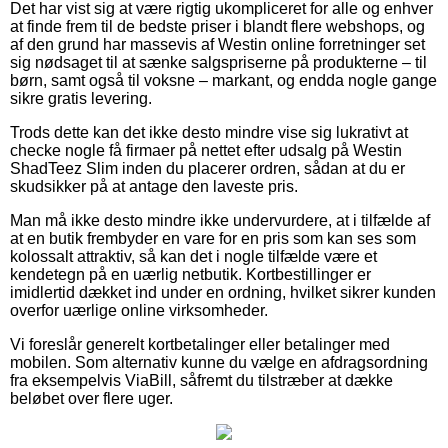
Det har vist sig at være rigtig ukompliceret for alle og enhver
at finde frem til de bedste priser i blandt flere webshops, og
af den grund har massevis af Westin online forretninger set
sig nødsaget til at sænke salgspriserne på produkterne – til
børn, samt også til voksne – markant, og endda nogle gange
sikre gratis levering.
Trods dette kan det ikke desto mindre vise sig lukrativt at
checke nogle få firmaer på nettet efter udsalg på Westin
ShadTeez Slim inden du placerer ordren, sådan at du er
skudsikker på at antage den laveste pris.
Man må ikke desto mindre ikke undervurdere, at i tilfælde af
at en butik frembyder en vare for en pris som kan ses som
kolossalt attraktiv, så kan det i nogle tilfælde være et
kendetegn på en uærlig netbutik. Kortbestillinger er
imidlertid dækket ind under en ordning, hvilket sikrer kunden
overfor uærlige online virksomheder.
Vi foreslår generelt kortbetalinger eller betalinger med
mobilen. Som alternativ kunne du vælge en afdragsordning
fra eksempelvis ViaBill, såfremt du tilstræber at dække
beløbet over flere uger.