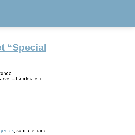
 “Special
kkende
arver – håndmalet i
gen.dk
, som alle har et