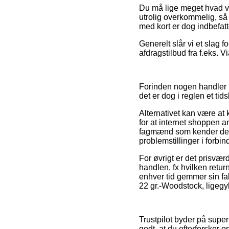
Du må lige meget hvad vær
utrolig overkommelig, så 
med kort er dog indbefatt
Generelt slår vi et slag
afdragstilbud fra f.eks. V
Forinden nogen handler 
det er dog i reglen et ti
Alternativet kan være at 
for at internet shoppen a
fagmænd som kender de gæ
problemstillinger i forbi
For øvrigt er det prisvæ
handlen, fx hvilken return
enhver tid gemmer sin fak
22 gr.-Woodstock, ligegyl
Trustpilot byder på supe
godt, at du efterforsker