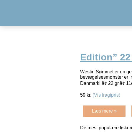
Edition” 2
Westin Sømmet er en geni
bevægelsesmønster er int
Danmark! â¢ 22 gr.â¢ 1
59
kr.
(Vis fragtpris)
Læs mere »
De mest populære fiskeri