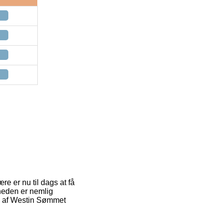
re er nu til dags at få
gheden er nemlig
øb af Westin Sømmet