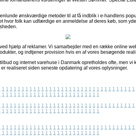
nlunde ønskværdige metoder til at få indblik i e-handlens pop
ettet hvor folk kan udfærdige en anmeldelse af deres køb, som yd
dsheden.
t ved hjælp af reklamer. Vi samarbejder med en række online web
odukter, og indtjener provision hvis en af vores besøgende reali
ilbud og internet varehuse i Danmark opretholdes ofte, men vi 
 er realiseret siden seneste opdatering af vores oplysninger.
1
1
1
1
1
1
1
1
1
1
1
1
1
1
1
1
1
1
1
1
1
1
1
1
1
1
1
1
1
1
1
1
1
1
1
1
1
1
1
1
1
1
1
1
1
1
1
1
1
1
1
1
1
1
1
1
1
1
1
1
1
1
1
1
1
1
1
1
1
1
1
1
1
1
1
1
1
1
1
1
1
1
1
1
1
1
1
1
1
1
1
1
1
1
1
1
1
1
1
1
1
1
1
1
1
1
1
1
1
1
1
1
1
1
1
1
1
1
1
1
1
1
1
1
1
1
1
1
1
1
1
1
1
1
1
1
1
1
1
1
1
1
1
1
1
1
1
1
1
1
1
1
1
1
1
1
1
1
1
1
1
1
1
1
1
1
1
1
1
1
1
1
1
1
1
1
1
1
1
1
1
1
1