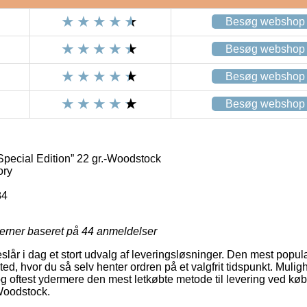
Besøg webshop
Besøg webshop
Besøg webshop
Besøg webshop
ecial Edition” 22 gr.-Woodstock
ory
84
jerner baseret på
44
anmeldelser
slår i dag et stort udvalg af leveringsløsninger. Den mest populæ
ssted, hvor du så selv henter ordren på et valgfrit tidspunkt. Muli
g oftest ydermere den mest letkøbte metode til levering ved k
-Woodstock.