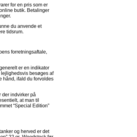
arer for en pris som er
online butik. Betalinger
inger.
 kunne du anvende et
ere tidsrum.
ns forretningsaftale,
generelt er en indikator
 lejlighedsvis besøges af
 hånd, ifald du forvoldes
 der indvirker på
sentielt, at man til
ømmet “Special Edition”
tanker og herved er det
ion” 22 gr.-Woodstock før