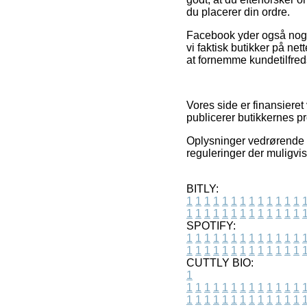
du placerer din ordre.
Facebook yder også noge
vi faktisk butikker på n
at fornemme kundetilfre
Vores side er finansiere
publicerer butikkernes pr
Oplysninger vedrørende t
reguleringer der muligvis
BITLY:
1
1
1
1
1
1
1
1
1
1
1
1
1
1
1
1
1
1
1
1
1
1
1
1
1
1
SPOTIFY:
1
1
1
1
1
1
1
1
1
1
1
1
1
1
1
1
1
1
1
1
1
1
1
1
1
1
CUTTLY BIO:
1
1
1
1
1
1
1
1
1
1
1
1
1
1
1
1
1
1
1
1
1
1
1
1
1
1
1