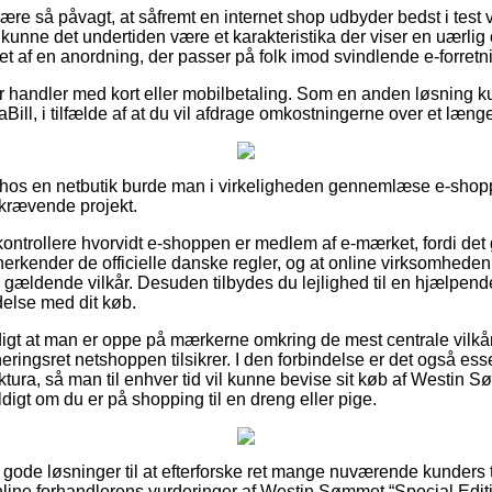
e så påvagt, at såfremt en internet shop udbyder bedst i test v
kunne det undertiden være et karakteristika der viser en uærlig 
et af en anordning, der passer på folk imod svindlende e-forretn
 for handler med kort eller mobilbetaling. Som en anden løsning
iaBill, i tilfælde af at du vil afdrage omkostningerne over et læng
hos en netbutik burde man i virkeligheden gennemlæse e-shoppe
dskrævende projekt.
kontrollere hvorvidt e-shoppen er medlem af e-mærket, fordi det 
nerkender de officielle danske regler, og at online virksomheden
ldende vilkår. Desuden tilbydes du lejlighed til en hjælpende
ndelse med dit køb.
rdigt at man er oppe på mærkerne omkring de mest centrale vilkår
eringsret netshoppen tilsikrer. I den forbindelse er det også esse
tura, så man til enhver tid vil kunne bevise sit køb af Westin S
digt om du er på shopping til en dreng eller pige.
r gode løsninger til at efterforske ret mange nuværende kunders 
 online forhandlerens vurderinger af Westin Sømmet “Special Edit