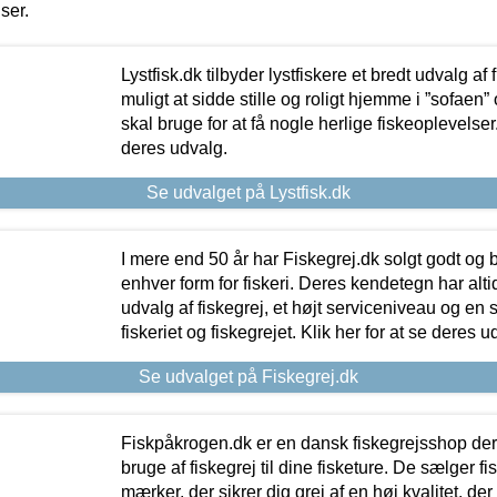
iser.
Lystfisk.dk tilbyder lystfiskere et bredt udvalg af
muligt at sidde stille og roligt hjemme i ”sofaen” 
skal bruge for at få nogle herlige fiskeoplevelser.
deres udvalg.
Se udvalget på Lystfisk.dk
I mere end 50 år har Fiskegrej.dk solgt godt og bil
enhver form for fiskeri. Deres kendetegn har al
udvalg af fiskegrej, et højt serviceniveau og en 
fiskeriet og fiskegrejet. Klik her for at se deres u
Se udvalget på Fiskegrej.dk
Fiskpåkrogen.dk er en dansk fiskegrejsshop der 
bruge af fiskegrej til dine fisketure. De sælger fi
mærker, der sikrer dig grej af en høj kvalitet, der 