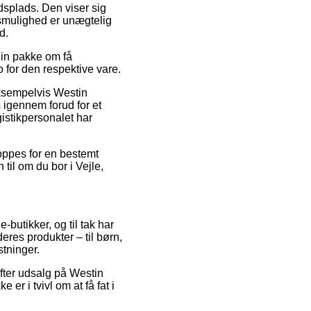
jdsplads. Den viser sig
gsmulighed er unægtelig
d.
din pakke om få
o for den respektive vare.
eksempelvis Westin
 igennem forud for et
gistikpersonalet har
hoppes for en bestemt
til om du bor i Vejle,
-butikker, og til tak har
res produkter – til børn,
tninger.
efter udsalg på Westin
r i tvivl om at få fat i