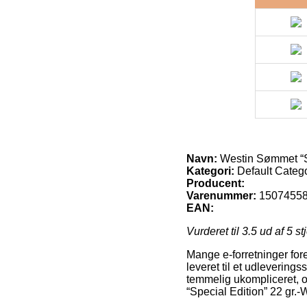
Navn:
Westin Sømmet “Sp
Kategori:
Default Categ
Producent:
Varenummer:
1507455
EAN:
Vurderet til
3.5
ud af 5 st
Mange e-forretninger fore
leveret til et udlevering
temmelig ukompliceret, o
“Special Edition” 22 gr.