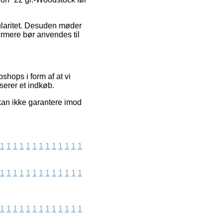
ularitet. Desuden møder
ermere bør anvendes til
shops i form af at vi
serer et indkøb.
kan ikke garantere imod
1
1
1
1
1
1
1
1
1
1
1
1
1
1
1
1
1
1
1
1
1
1
1
1
1
1
1
1
1
1
1
1
1
1
1
1
1
1
1