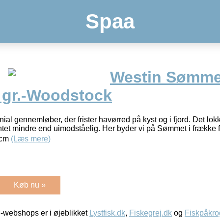
Spaa
Westin Sømmet
2 gr.-Woodstock
al gennemløber, der frister havørred på kyst og i fjord. Det lo
et mindre end uimodståelig. Her byder vi på Sømmet i frække f
1cm
(Læs mere)
Køb nu »
-webshops er i øjeblikket
Lystfisk.dk
,
Fiskegrej.dk
og
Fiskpåkro