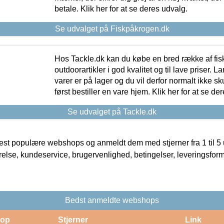
betale. Klik her for at se deres udvalg.
Se udvalget på Fiskpåkrogen.dk
Hos Tackle.dk kan du købe en bred række af fis
outdoorartikler i god kvalitet og til lave priser. L
varer er på lager og du vil derfor normalt ikke sk
først bestiller en vare hjem. Klik her for at se de
Se udvalget på Tackle.dk
t populære webshops og anmeldt dem med stjerner fra 1 til 5 ud
rrelse, kundeservice, brugervenlighed, betingelser, leveringsfor
Bedst anmeldte webshops
op
Stjerner
Link