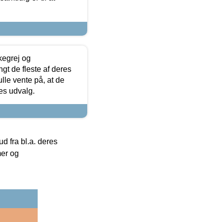
kegrej og
angt de fleste af deres
ulle vente på, at de
res udvalg.
 fra bl.a. deres
mer og