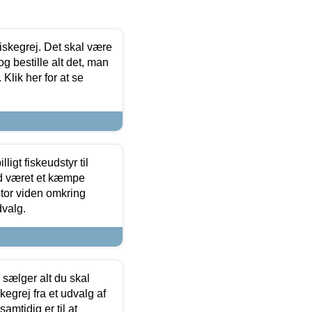
 fiskegrej. Det skal være
og bestille alt det, man
 Klik her for at se
ligt fiskeudstyr til
tid været et kæmpe
stor viden omkring
dvalg.
sælger alt du skal
skegrej fra et udvalg af
samtidig er til at