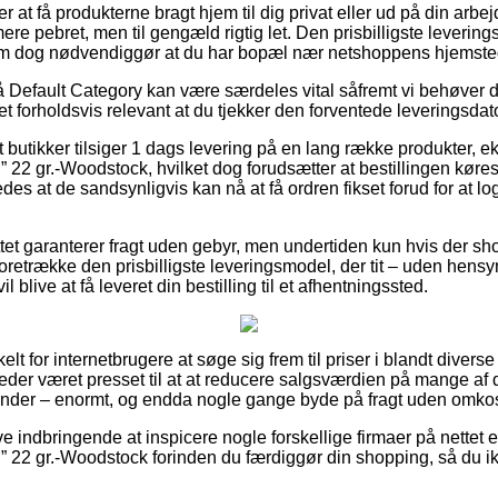
at få produkterne bragt hjem til dig privat eller ud på din arbe
re pebret, men til gengæld rigtig let. Den prisbilligste leverin
som dog nødvendiggør at du har bopæl nær netshoppens hjemste
 Default Category kan være særdeles vital såfremt vi behøver 
t forholdsvis relevant at du tjekker den forventede leveringsdat
butikker tilsiger 1 dags levering på en lang række produkter, 
 22 gr.-Woodstock, hvilket dog forudsætter at bestillingen køres
des at de sandsynligvis kan nå at få ordren fikset forud for at lo
ttet garanterer fragt uden gebyr, men undertiden kun hvis der s
trække den prisbilligste leveringsmodel, der tit – uden hensyn 
 blive at få leveret din bestilling til et afhentningssted.
lt for internetbrugere at søge sig frem til priser i blandt diverse e
der været presset til at at reducere salgsværdien på mange af de
inder – enormt, og endda nogle gange byde på fragt uden omkos
ve indbringende at inspicere nogle forskellige firmaer på nettet 
22 gr.-Woodstock forinden du færdiggør din shopping, så du ikke e