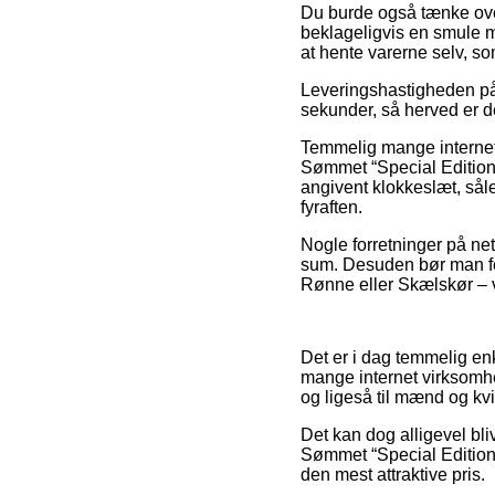
Du burde også tænke over 
beklageligvis en smule me
at hente varerne selv, 
Leveringshastigheden på
sekunder, så herved er de
Temmelig mange internet 
Sømmet “Special Edition”
angivent klokkeslæt, såle
fyraften.
Nogle forretninger på ne
sum. Desuden bør man fore
Rønne eller Skælskør – vil
Det er i dag temmelig enke
mange internet virksomhe
og ligeså til mænd og kv
Det kan dog alligevel bli
Sømmet “Special Edition” 
den mest attraktive pris.