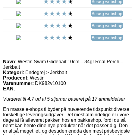
Besøg webshop
Besøg webshop
Besøg webshop
Besøg webshop
Navn:
Westin Swim Glidebait 10cm – 34gr Real Perch –
Jerkbait
Kategori:
Endegrej > Jerkbait
Producent:
Westin
Varenummer:
DK982v10100
EAN:
Vurderet til
4.7
ud af 5 stjerner baseret på
17
anmeldelser
En masse e-shops tilbyder på nuværende tidspunkt diverse
forskellige leveringsudgaver. Det mest almindelige er i vore
dage at få afleveret pakken hos en pakkeshop, fordi du så
nemt kan hente dine nye produkter når det passer dig. Den
er altså meget let, og desuden endda den mest prisbevidste