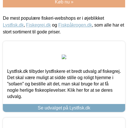
Køb nu »
De mest populære fiskeri-webshops er i øjeblikket
Lystfisk.dk
,
Fiskegrej.dk
og
Fiskpåkrogen.dk
, som alle har et
stort sortiment til gode priser.
Lystfisk.dk tilbyder lystfiskere et bredt udvalg af fiskegrej.
Det skal være muligt at sidde stille og roligt hjemme i
”sofaen” og bestille alt det, man skal bruge for at få
nogle herlige fiskeoplevelser. Klik her for at se deres
udvalg.
Se udvalget på Lystfisk.dk