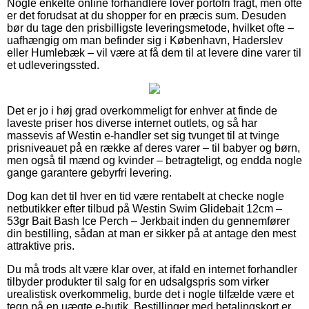
Nogle enkelte online forhandlere lover portofri fragt, men ofte
er det forudsat at du shopper for en præcis sum. Desuden
bør du tage den prisbilligste leveringsmetode, hvilket ofte –
uafhængig om man befinder sig i København, Haderslev
eller Humlebæk – vil være at få dem til at levere dine varer til
et udleveringssted.
Det er jo i høj grad overkommeligt for enhver at finde de
laveste priser hos diverse internet outlets, og så har
massevis af Westin e-handler set sig tvunget til at tvinge
prisniveauet på en række af deres varer – til babyer og børn,
men også til mænd og kvinder – betragteligt, og endda nogle
gange garantere gebyrfri levering.
Dog kan det til hver en tid være rentabelt at checke nogle
netbutikker efter tilbud på Westin Swim Glidebait 12cm –
53gr Bait Bash Ice Perch – Jerkbait inden du gennemfører
din bestilling, sådan at man er sikker på at antage den mest
attraktive pris.
Du må trods alt være klar over, at ifald en internet forhandler
tilbyder produkter til salg for en udsalgspris som virker
urealistisk overkommelig, burde det i nogle tilfælde være et
tegn på en uægte e-butik. Bestillinger med betalingskort er