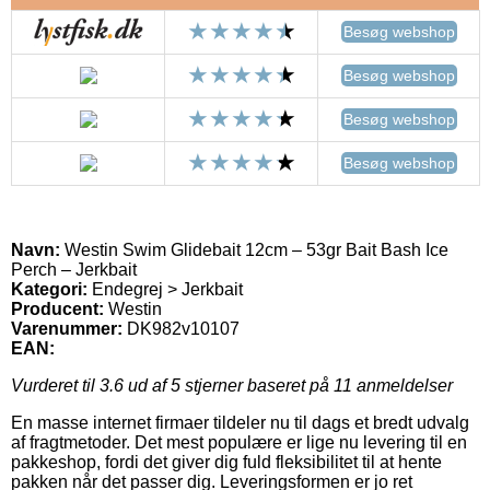
Besøg webshop
Besøg webshop
Besøg webshop
Besøg webshop
Navn:
Westin Swim Glidebait 12cm – 53gr Bait Bash Ice
Perch – Jerkbait
Kategori:
Endegrej > Jerkbait
Producent:
Westin
Varenummer:
DK982v10107
EAN:
Vurderet til
3.6
ud af 5 stjerner baseret på
11
anmeldelser
En masse internet firmaer tildeler nu til dags et bredt udvalg
af fragtmetoder. Det mest populære er lige nu levering til en
pakkeshop, fordi det giver dig fuld fleksibilitet til at hente
pakken når det passer dig. Leveringsformen er jo ret