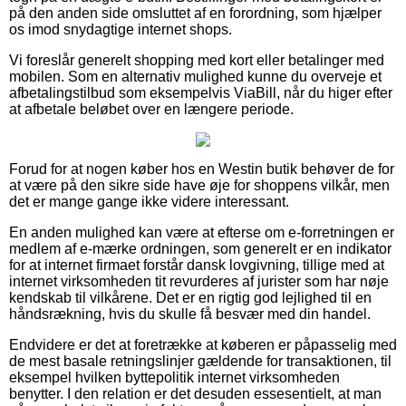
på den anden side omsluttet af en forordning, som hjælper
os imod snydagtige internet shops.
Vi foreslår generelt shopping med kort eller betalinger med
mobilen. Som en alternativ mulighed kunne du overveje et
afbetalingstilbud som eksempelvis ViaBill, når du higer efter
at afbetale beløbet over en længere periode.
Forud for at nogen køber hos en Westin butik behøver de for
at være på den sikre side have øje for shoppens vilkår, men
det er mange gange ikke videre interessant.
En anden mulighed kan være at efterse om e-forretningen er
medlem af e-mærke ordningen, som generelt er en indikator
for at internet firmaet forstår dansk lovgivning, tillige med at
internet virksomheden tit revurderes af jurister som har nøje
kendskab til vilkårene. Det er en rigtig god lejlighed til en
håndsrækning, hvis du skulle få besvær med din handel.
Endvidere er det at foretrække at køberen er påpasselig med
de mest basale retningslinjer gældende for transaktionen, til
eksempel hvilken byttepolitik internet virksomheden
benytter. I den relation er det desuden essesentielt, at man