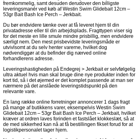
fremkommelig, samt desuden derudover den billigste
leveringsmanér ved køb af Westin Swim Glidebait 12cm –
53gr Bait Bash Ice Perch – Jerkbait.
Du bør endvidere tænke over at få leveret hjem til din
privatadresse eller til din arbejdsplads. Fragttypen viser sig
for det meste en lille smule mindre prisbillig, men endvidere
særligt nem. Den mest prisbevidste leveringsmåde er
utvivlsomt at du selv henter varerne, hvilket dog
nødvendiggør at du befinder dig nærved online
forhandlerens adresse.
Leveringshastigheden på Endegrej > Jerkbait er selvfølgelig
ultra aktuel hvis man skal bruge dine nye produkter inden for
kort tid, så i det øjemed er det komplet passende at man ser
nærmere på det anslåede leveringstidspunkt på den
relevante vare.
En lang række online forretninger annoncerer 1 dags fragt
på mange af butikkens varer, eksempelvis Westin Swim
Glidebait 12cm – 53gr Bait Bash Ice Perch – Jerkbait, hvilket
kræver at ordren laves forinden et fastslået klokkeslæt, så at
de med sikkerhed kan nå at få bestillingen fikset forud for at
logistikpersonalet tager hjem.