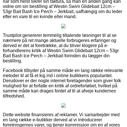
når som helst sikrer sin faktura, så man en anden gang kan
vidne om sin bestilling af Westin Swim Glidebait 12cm –
53gr Bait Bash Ice Perch – Jerkbait, uafhængig om du leder
efter en vare til en kvinde eller mand.
Trustpilot genererer temmelig tiltalende løsninger til at se
nærmere på ret mange aktuelle forbrugeres erfaringer og
derved er det at foretrække, at du bliver klogere på e-
forhandlerens kritik af Westin Swim Glidebait 12cm – 53gr
Bait Bash Ice Perch – Jerkbait forinden du lægger din
bestilling.
Facebook tilbyder på samme måde en lang række relevante
metoder til at få et kig ind i online butikkens popularitet.
Derudover er der nogle internet foretagender som giver folk
mulighed for at forfatte en kritik af ordreforløbet, hvilket på
samme måde kan drages fordel af til at afveje kundernes
tilfredshed.
Dette website finansieres af reklamer. Vi samarbejder med
en lang række e-butikker derved at vi introducerer
forretningernes varer, og tjener kommission om en af vores