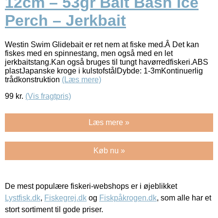
12cm – 53gr Bait Bash Ice
Perch – Jerkbait
Westin Swim Glidebait er ret nem at fiske med.Â Det kan
fiskes med en spinnestang, men også med en let
jerkbaitstang.Kan også bruges til tungt havørredfiskeri.ABS
plastJapanske kroge i kulstofstålDybde: 1-3mKontinuerlig
trådkonstruktion
(Læs mere)
99
kr.
(Vis fragtpris)
Læs mere »
Køb nu »
De mest populære fiskeri-webshops er i øjeblikket
Lystfisk.dk
,
Fiskegrej.dk
og
Fiskpåkrogen.dk
, som alle har et
stort sortiment til gode priser.