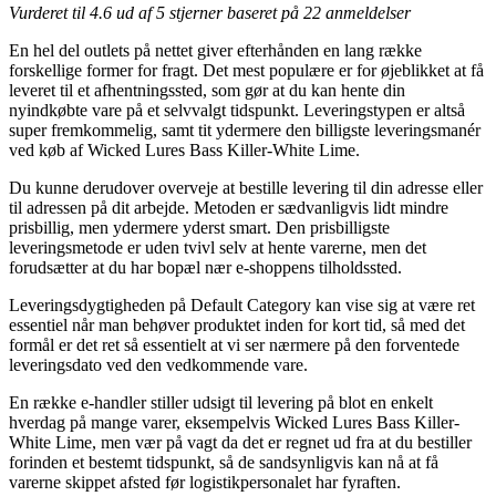
Vurderet til
4.6
ud af 5 stjerner baseret på
22
anmeldelser
En hel del outlets på nettet giver efterhånden en lang række
forskellige former for fragt. Det mest populære er for øjeblikket at få
leveret til et afhentningssted, som gør at du kan hente din
nyindkøbte vare på et selvvalgt tidspunkt. Leveringstypen er altså
super fremkommelig, samt tit ydermere den billigste leveringsmanér
ved køb af Wicked Lures Bass Killer-White Lime.
Du kunne derudover overveje at bestille levering til din adresse eller
til adressen på dit arbejde. Metoden er sædvanligvis lidt mindre
prisbillig, men ydermere yderst smart. Den prisbilligste
leveringsmetode er uden tvivl selv at hente varerne, men det
forudsætter at du har bopæl nær e-shoppens tilholdssted.
Leveringsdygtigheden på Default Category kan vise sig at være ret
essentiel når man behøver produktet inden for kort tid, så med det
formål er det ret så essentielt at vi ser nærmere på den forventede
leveringsdato ved den vedkommende vare.
En række e-handler stiller udsigt til levering på blot en enkelt
hverdag på mange varer, eksempelvis Wicked Lures Bass Killer-
White Lime, men vær på vagt da det er regnet ud fra at du bestiller
forinden et bestemt tidspunkt, så de sandsynligvis kan nå at få
varerne skippet afsted før logistikpersonalet har fyraften.