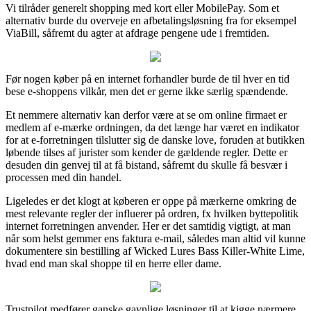
Vi tilråder generelt shopping med kort eller MobilePay. Som et
alternativ burde du overveje en afbetalingsløsning fra for eksempel
ViaBill, såfremt du agter at afdrage pengene ude i fremtiden.
Før nogen køber på en internet forhandler burde de til hver en tid
bese e-shoppens vilkår, men det er gerne ikke særlig spændende.
Et nemmere alternativ kan derfor være at se om online firmaet er
medlem af e-mærke ordningen, da det længe har været en indikator
for at e-forretningen tilslutter sig de danske love, foruden at butikken
løbende tilses af jurister som kender de gældende regler. Dette er
desuden din genvej til at få bistand, såfremt du skulle få besvær i
processen med din handel.
Ligeledes er det klogt at køberen er oppe på mærkerne omkring de
mest relevante regler der influerer på ordren, fx hvilken byttepolitik
internet forretningen anvender. Her er det samtidig vigtigt, at man
når som helst gemmer ens faktura e-mail, således man altid vil kunne
dokumentere sin bestilling af Wicked Lures Bass Killer-White Lime,
hvad end man skal shoppe til en herre eller dame.
Trustpilot medfører ganske gavnlige løsninger til at kigge nærmere