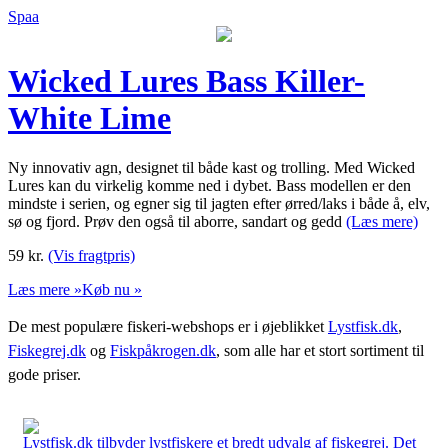
Spaa
Wicked Lures Bass Killer-
White Lime
Ny innovativ agn, designet til både kast og trolling. Med Wicked
Lures kan du virkelig komme ned i dybet. Bass modellen er den
mindste i serien, og egner sig til jagten efter ørred/laks i både å, elv,
sø og fjord. Prøv den også til aborre, sandart og gedd
(Læs mere)
59
kr.
(Vis fragtpris)
Læs mere »
Køb nu »
De mest populære fiskeri-webshops er i øjeblikket
Lystfisk.dk
,
Fiskegrej.dk
og
Fiskpåkrogen.dk
, som alle har et stort sortiment til
gode priser.
Lystfisk.dk tilbyder lystfiskere et bredt udvalg af fiskegrej. Det