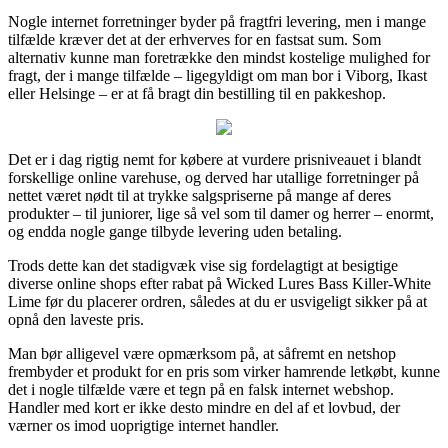
Nogle internet forretninger byder på fragtfri levering, men i mange
tilfælde kræver det at der erhverves for en fastsat sum. Som
alternativ kunne man foretrække den mindst kostelige mulighed for
fragt, der i mange tilfælde – ligegyldigt om man bor i Viborg, Ikast
eller Helsinge – er at få bragt din bestilling til en pakkeshop.
Det er i dag rigtig nemt for købere at vurdere prisniveauet i blandt
forskellige online varehuse, og derved har utallige forretninger på
nettet været nødt til at trykke salgspriserne på mange af deres
produkter – til juniorer, lige så vel som til damer og herrer – enormt,
og endda nogle gange tilbyde levering uden betaling.
Trods dette kan det stadigvæk vise sig fordelagtigt at besigtige
diverse online shops efter rabat på Wicked Lures Bass Killer-White
Lime før du placerer ordren, således at du er usvigeligt sikker på at
opnå den laveste pris.
Man bør alligevel være opmærksom på, at såfremt en netshop
frembyder et produkt for en pris som virker hamrende letkøbt, kunne
det i nogle tilfælde være et tegn på en falsk internet webshop.
Handler med kort er ikke desto mindre en del af et lovbud, der
værner os imod uoprigtige internet handler.