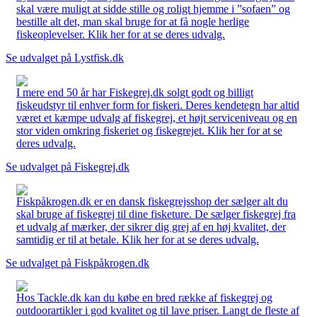
skal være muligt at sidde stille og roligt hjemme i ”sofaen” og
bestille alt det, man skal bruge for at få nogle herlige
fiskeoplevelser. Klik her for at se deres udvalg.
Se udvalget på Lystfisk.dk
I mere end 50 år har Fiskegrej.dk solgt godt og billigt
fiskeudstyr til enhver form for fiskeri. Deres kendetegn har altid
været et kæmpe udvalg af fiskegrej, et højt serviceniveau og en
stor viden omkring fiskeriet og fiskegrejet. Klik her for at se
deres udvalg.
Se udvalget på Fiskegrej.dk
Fiskpåkrogen.dk er en dansk fiskegrejsshop der sælger alt du
skal bruge af fiskegrej til dine fisketure. De sælger fiskegrej fra
et udvalg af mærker, der sikrer dig grej af en høj kvalitet, der
samtidig er til at betale. Klik her for at se deres udvalg.
Se udvalget på Fiskpåkrogen.dk
Hos Tackle.dk kan du købe en bred række af fiskegrej og
outdoorartikler i god kvalitet og til lave priser. Langt de fleste af