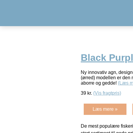
Black Purp
Ny innovativ agn, designe
(ørred) modellen er den mi
aborre og gedde!
(Læs m
39
kr.
(Vis fragtpris)
Læs mere »
De mest populære fiskeri