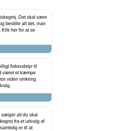
 fiskegrej. Det skal være
og bestille alt det, man
 Klik her for at se
ligt fiskeudstyr til
tid været et kæmpe
stor viden omkring
dvalg.
sælger alt du skal
skegrej fra et udvalg af
samtidig er til at