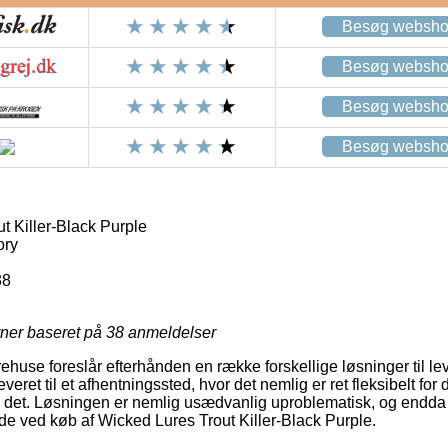
Besøg websh
Besøg websh
Besøg websh
Besøg websh
t Killer-Black Purple
ory
38
rner baseret på
38
anmeldelser
rehuse foreslår efterhånden en række forskellige løsninger til lev
veret til et afhentningssted, hvor det nemlig er ret fleksibelt for
 til det. Løsningen er nemlig usædvanlig uproblematisk, og endd
de ved køb af Wicked Lures Trout Killer-Black Purple.