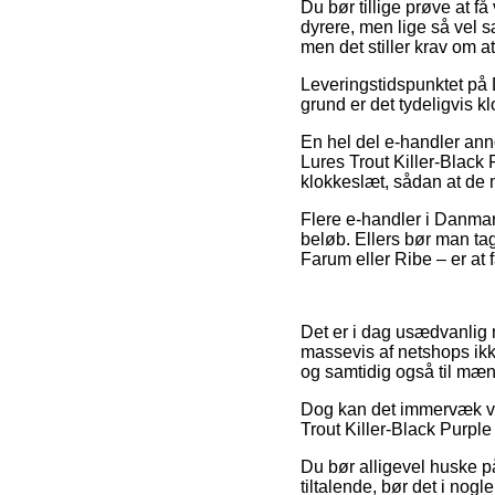
Du bør tillige prøve at få 
dyrere, men lige så vel s
men det stiller krav om a
Leveringstidspunktet på D
grund er det tydeligvis 
En hel del e-handler ann
Lures Trout Killer-Black 
klokkeslæt, sådan at de 
Flere e-handler i Danmark
beløb. Ellers bør man tag
Farum eller Ribe – er at 
Det er i dag usædvanlig 
massevis af netshops ikk
og samtidig også til mæn
Dog kan det immervæk væ
Trout Killer-Black Purple 
Du bør alligevel huske på
tiltalende, bør det i no