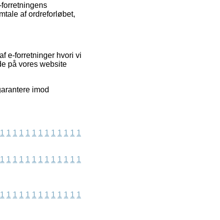
-forretningens
tale af ordreforløbet,
f e-forretninger hvori vi
de på vores website
 garantere imod
1
1
1
1
1
1
1
1
1
1
1
1
1
1
1
1
1
1
1
1
1
1
1
1
1
1
1
1
1
1
1
1
1
1
1
1
1
1
1