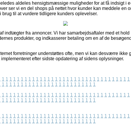
eledes aldeles hensigtsmæssige muligheder for at få indsigt i e
ver ser vi en del shops på nettet hvor kunder kan meddele en om
 brug til at vurdere tidligere kunders oplevelser.
 af indtægter fra annoncer. Vi har samarbejdsaftaler med et hold a
ernes produkter, og indkasserer betaling om en af de besøgen
ternet forretninger understøttes ofte, men vi kan desværre ikke
t implementeret efter sidste opdatering af sidens oplysninger.
1
1
1
1
1
1
1
1
1
1
1
1
1
1
1
1
1
1
1
1
1
1
1
1
1
1
1
1
1
1
1
1
1
1
1
1
1
1
1
1
1
1
1
1
1
1
1
1
1
1
1
1
1
1
1
1
1
1
1
1
1
1
1
1
1
1
1
1
1
1
1
1
1
1
1
1
1
1
1
1
1
1
1
1
1
1
1
1
1
1
1
1
1
1
1
1
1
1
1
1
1
1
1
1
1
1
1
1
1
1
1
1
1
1
1
1
1
1
1
1
1
1
1
1
1
1
1
1
1
1
1
1
1
1
1
1
1
1
1
1
1
1
1
1
1
1
1
1
1
1
1
1
1
1
1
1
1
1
1
1
1
1
1
1
1
1
1
1
1
1
1
1
1
1
1
1
1
1
1
1
1
1
1