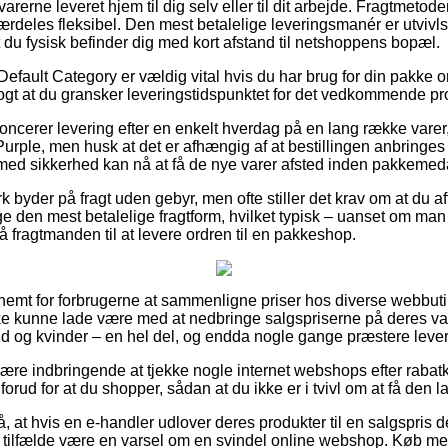
varerne leveret hjem til dig selv eller til dit arbejde. Fragtmetoden
ærdeles fleksibel. Den mest betalelige leveringsmanér er utvivls
t du fysisk befinder dig med kort afstand til netshoppens bopæl.
efault Category er vældig vital hvis du har brug for din pakke 
klogt at du gransker leveringstidspunktet for det vedkommende pr
oncerer levering efter en enkelt hverdag på en lang række vare
Purple, men husk at det er afhængig af at bestillingen anbringes 
med sikkerhed kan nå at få de nye varer afsted inden pakkemed
 byder på fragt uden gebyr, men ofte stiller det krav om at du aft
e den mest betalelige fragtform, hvilket typisk – uanset om man 
få fragtmanden til at levere ordren til en pakkeshop.
nemt for forbrugerne at sammenligne priser hos diverse webbuti
e kunne lade være med at nedbringe salgspriserne på deres vare
d og kvinder – en hel del, og endda nogle gange præstere lever
re indbringende at tjekke nogle internet webshops efter raba
forud for at du shopper, sådan at du ikke er i tvivl om at få den la
, at hvis en e-handler udlover deres produkter til en salgspris de
gle tilfælde være en varsel om en svindel online webshop. Køb 