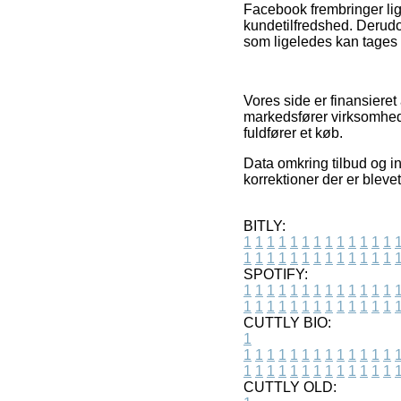
Facebook frembringer lig
kundetilfredshed. Derudo
som ligeledes kan tages i
Vores side er finansieret
markedsfører virksomhed
fuldfører et køb.
Data omkring tilbud og in
korrektioner der er bleve
BITLY:
1
1
1
1
1
1
1
1
1
1
1
1
1
1
1
1
1
1
1
1
1
1
1
1
1
1
SPOTIFY:
1
1
1
1
1
1
1
1
1
1
1
1
1
1
1
1
1
1
1
1
1
1
1
1
1
1
CUTTLY BIO:
1
1
1
1
1
1
1
1
1
1
1
1
1
1
1
1
1
1
1
1
1
1
1
1
1
1
1
CUTTLY OLD: