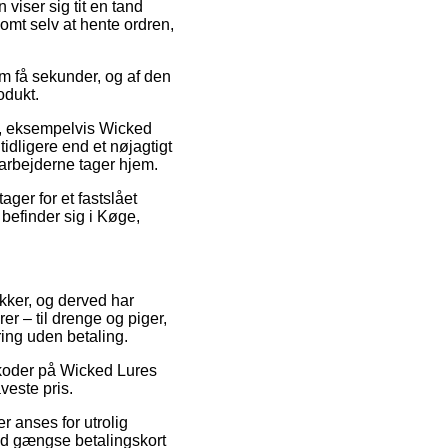
 viser sig tit en tand
omt selv at hente ordren,
om få sekunder, og af den
odukt.
r, eksempelvis Wicked
tidligere end et nøjagtigt
arbejderne tager hjem.
ager for et fastslået
befinder sig i Køge,
kker, og derved har
r – til drenge og piger,
ing uden betaling.
tkoder på Wicked Lures
veste pris.
r anses for utrolig
med gængse betalingskort