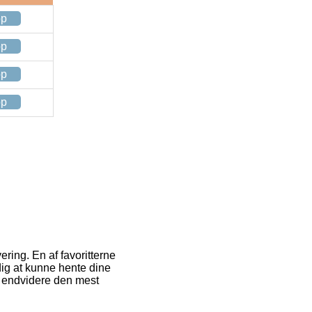
op
op
op
op
ering. En af favoritterne
 dig at kunne hente dine
a endvidere den mest