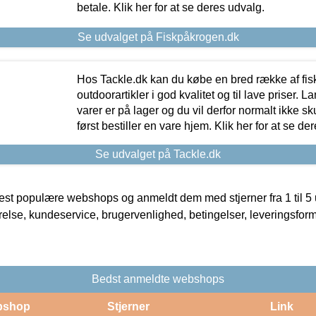
betale. Klik her for at se deres udvalg.
Se udvalget på Fiskpåkrogen.dk
Hos Tackle.dk kan du købe en bred række af fis
outdoorartikler i god kvalitet og til lave priser. L
varer er på lager og du vil derfor normalt ikke sk
først bestiller en vare hjem. Klik her for at se de
Se udvalget på Tackle.dk
t populære webshops og anmeldt dem med stjerner fra 1 til 5 ud
rrelse, kundeservice, brugervenlighed, betingelser, leveringsfor
Bedst anmeldte webshops
bshop
Stjerner
Link