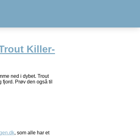
rout Killer-
omme ned i dybet. Trout
g fjord. Prøv den også til
gen.dk
, som alle har et