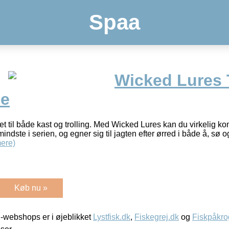
Spaa
Wicked Lures T
le
t til både kast og trolling. Med Wicked Lures kan du virkelig k
ndste i serien, og egner sig til jagten efter ørred i både å, sø o
ere)
Køb nu »
-webshops er i øjeblikket
Lystfisk.dk
,
Fiskegrej.dk
og
Fiskpåkro