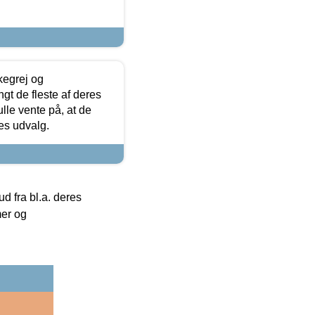
kegrej og
angt de fleste af deres
ulle vente på, at de
res udvalg.
 fra bl.a. deres
mer og