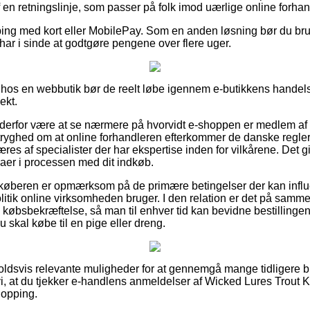
 af en retningslinje, som passer på folk imod uærlige online forhan
pping med kort eller MobilePay. Som en anden løsning bør du bru
du har i sinde at godtgøre pengene over flere uger.
 hos en webbutik bør de reelt løbe igennem e-butikkens handels
ekt.
e derfor være at se nærmere på hvorvidt e-shoppen er medlem a
tryghed om at online forhandleren efterkommer de danske regler,
s af specialister der har ekspertise inden for vilkårene. Det give
maer i processen med dit indkøb.
 køberen er opmærksom på de primære betingelser der kan influer
litik online virksomheden bruger. I den relation er det på samme
 købsbekræftelse, så man til enhver tid kan bevidne bestillinge
u skal købe til en pige eller dreng.
holdsvis relevante muligheder for at gennemgå mange tidligere b
 at du tjekker e-handlens anmeldelser af Wicked Lures Trout Ki
hopping.