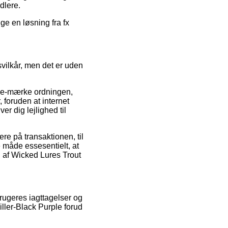
dlere.
ge en løsning fra fx
vilkår, men det er uden
f e-mærke ordningen,
 foruden at internet
r dig lejlighed til
e på transaktionen, til
 måde essesentielt, at
n af Wicked Lures Trout
rugeres iagttagelser og
ller-Black Purple forud