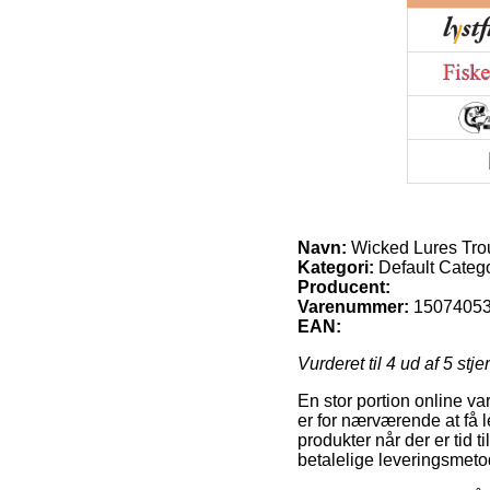
Navn:
Wicked Lures Trou
Kategori:
Default Categ
Producent:
Varenummer:
1507405
EAN:
Vurderet til
4
ud af 5 stje
En stor portion online va
er for nærværende at få le
produkter når der er tid
betalelige leveringsmeto