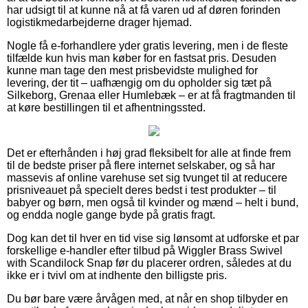
har udsigt til at kunne nå at få varen ud af døren forinden
logistikmedarbejderne drager hjemad.
Nogle få e-forhandlere yder gratis levering, men i de fleste
tilfælde kun hvis man køber for en fastsat pris. Desuden
kunne man tage den mest prisbevidste mulighed for
levering, der tit – uafhængig om du opholder sig tæt på
Silkeborg, Grenaa eller Humlebæk – er at få fragtmanden til
at køre bestillingen til et afhentningssted.
Det er efterhånden i høj grad fleksibelt for alle at finde frem
til de bedste priser på flere internet selskaber, og så har
massevis af online varehuse set sig tvunget til at reducere
prisniveauet på specielt deres bedst i test produkter – til
babyer og børn, men også til kvinder og mænd – helt i bund,
og endda nogle gange byde på gratis fragt.
Dog kan det til hver en tid vise sig lønsomt at udforske et par
forskellige e-handler efter tilbud på Wiggler Brass Swivel
with Scandilock Snap før du placerer ordren, således at du
ikke er i tvivl om at indhente den billigste pris.
Du bør bare være årvågen med, at når en shop tilbyder en