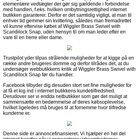
elementære vedtægter der gør sig gældende i forbindelse
med handlen, f.eks. hvilken ombytningsrettighed internet
butikken garanterer. Derfor er det samtidig vigtigt, at man til
enhver tid gemmer sin kvittering, således man fremadrettet
vil kunne eftervise købet af Wiggler Brass Swivel with
Scandilock Snap, uden hensyn til om man leder efter en
vare til en herre eller dame.
Trustpilot yder tilpas strålende muligheder for at kigge på en
række andre brugeres domme og derfor tilrådes det, at du
undersøger webbutikkens kritik af Wiggler Brass Swivel with
Scandilock Snap før du handler.
Facebook tilbyder dig desuden stort set fine muligheder for
at få et kig ind i internet butikkens kundetilfredshed.
Derudover ser vi endda netbutikker som gør det muligt at
sammensætte en bedømmelse af deres købsoplevelse,
hvilket ligeledes må bruges til at fornemme hvor tilfredse
kunderne er.
Denne side er annoncefinansieret. Vi hjælper en hel del