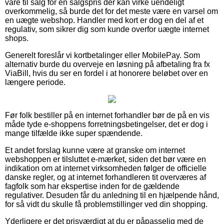
vare til salg for en salgspris der kan virke uendeligt
overkommelig, så burde det for det meste være en varsel om
en uægte webshop. Handler med kort er dog en del af et
regulativ, som sikrer dig som kunde overfor uægte internet
shops.
Generelt foreslår vi kortbetalinger eller MobilePay. Som
alternativ burde du overveje en løsning på afbetaling fra fx
ViaBill, hvis du ser en fordel i at honorere beløbet over en
længere periode.
Før folk bestiller på en internet forhandler bør de på en vis
måde tyde e-shoppens forretningsbetingelser, det er dog i
mange tilfælde ikke super spændende.
Et andet forslag kunne være at granske om internet
webshoppen er tilsluttet e-mærket, siden det bør være en
indikation om at internet virksomheden følger de officielle
danske regler, og at internet forhandleren tit overværes af
fagfolk som har ekspertise inden for de gældende
regulativer. Desuden får du anledning til en hjælpende hånd,
for så vidt du skulle få problemstillinger ved din shopping.
Yderligere er det prisværdigt at du er påpasselig med de