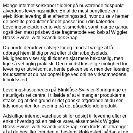
Mange internet selskaber tildeler på nuværende tidspunkt
alverdens leveringsmidler. En af de mest benyttede er i
øjeblikket levering til et afhentningssted, hvor du selv henter
de bestilte produkter når det passer ind i din kalender.
Leveringsmetoden er jo yderst smertefri, samt mange gange
også den mest prisbevidste fragtmetode ved køb af Wiggler
Brass Swivel with Scandilock Snap.
Du burde derudover afveje for og imod at vælge at få
udbragt hjem til dig privat eller til din arbejdsplads.
Muligheden viser sig til tider en sjat mere bekostelig, men
lige så vel rigtig praktisk. Den mindst kostelige mulighed for
levering er utvivlsomt at hente pakken selv, men den løsning
forudsætter at du har bopæl lige ved online virksomhedens
tilholdssted.
Leveringshastigheden på Blinklåse-Svirvler-Springringe er
naturligvis ret central i tilfælde af at vi mangler produkterne
straks, og af den grund er det ganske afgørende at du ser
tidshorisonten for levering på det pågældende produkt.
Adskillige internet varehuse stiller udsigt til levering efter en
enkelt hverdag på en række varer, eksempelvis Wiggler
Brass Swivel with Scandilock Snap, som trods alt afhænger
af at du bestiller forinden et bestemt klokkeslæt, sådan at de