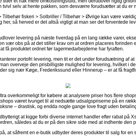
tider et hak mere omkostningsfuld, men derudover rigtig gnidni
en tvivl selv at hente pakken, som desværre forudsætter at du er
 Tilbehør fiskeri > Solbriller / Tilbehør > Øvrige kan være væld
g her, så herved er det altså vigtigt at man ser det forventede l
 udlover levering på næste hverdag på en lang række varer, ek
n vær obs på at det stiller krav om at ordren placeres forinden et
å at få produktet ordnet før lagermedarbejderne har fyraften.
ranterer portofri levering, men tit er det under forudsætning af at
an overveje den prisbilligste mulighed for levering, hvilket i de 
 sig nær Køge, Frederikssund eller Hinnerup – er at få fragtfirm
ultra overkommeligt for købere at analysere priser hos flere shop
etshops været tvunget til at nedsætte udsalgspriserne på en række
 voksne – drastisk, og endda nogle gange love fragt uden betalin
udbytterigt at kigge forbi diverse internet handler efter rabat p
ordren, således at du er på den sikre side med at indhente den pri
å, at såfremt en e-butik udbyder deres produkter til salg for en 