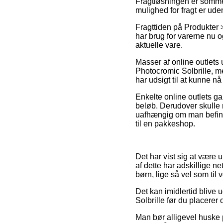
Fragtløsningen er somme 
mulighed for fragt er ud
Fragttiden på Produkter >
har brug for varerne nu o
aktuelle vare.
Masser af online outlets
Photocromic Solbrille, me
har udsigt til at kunne n
Enkelte online outlets ga
beløb. Derudover skulle m
uafhængig om man befinder
til en pakkeshop.
Det har vist sig at være 
af dette har adskillige n
børn, lige så vel som til
Det kan imidlertid blive 
Solbrille før du placerer 
Man bør alligevel huske p