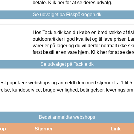
betale. Klik her for at se deres udvalg.
Se udvalget på Fiskpåkrogen.dk
Hos Tackle.dk kan du købe en bred række af fis
outdoorartikler i god kvalitet og til lave priser. L
varer er på lager og du vil derfor normalt ikke sk
først bestiller en vare hjem. Klik her for at se de
Se udvalget på Tackle.dk
t populære webshops og anmeldt dem med stjerner fra 1 til 5 ud
rrelse, kundeservice, brugervenlighed, betingelser, leveringsfor
Bedst anmeldte webshops
op
Stjerner
Link