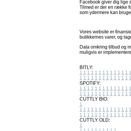
Facebook giver dig lige s
Tilmed er der en række fo
som ydermere kan bruges 
Vores website er finansie
butikkernes varer, og ta
Data omkring tilbud og in
muligvis er implementeret
BITLY:
1
1
1
1
1
1
1
1
1
1
1
1
1
1
1
1
1
1
1
1
1
1
1
1
1
1
SPOTIFY:
1
1
1
1
1
1
1
1
1
1
1
1
1
1
1
1
1
1
1
1
1
1
1
1
1
1
CUTTLY BIO:
1
1
1
1
1
1
1
1
1
1
1
1
1
1
1
1
1
1
1
1
1
1
1
1
1
1
1
CUTTLY OLD:
1
1
1
1
1
1
1
1
1
1
1