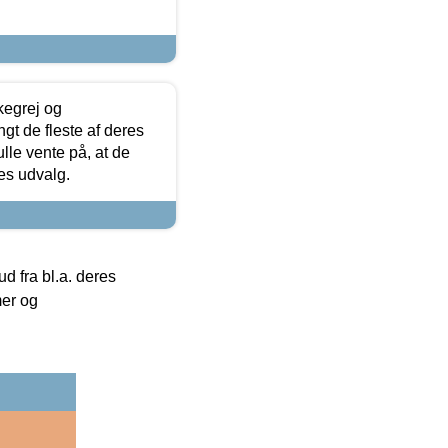
kegrej og
angt de fleste af deres
ulle vente på, at de
res udvalg.
 fra bl.a. deres
mer og