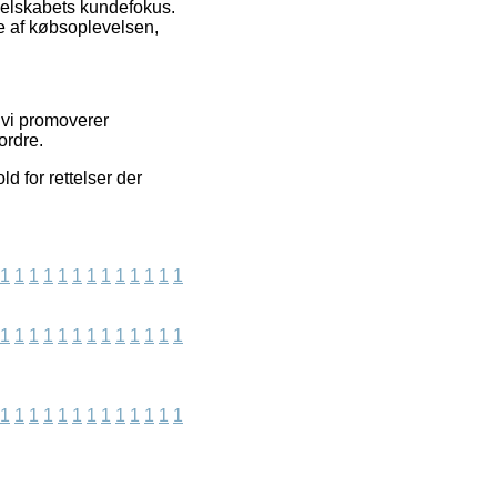
 selskabets kundefokus.
se af købsoplevelsen,
 vi promoverer
ordre.
d for rettelser der
1
1
1
1
1
1
1
1
1
1
1
1
1
1
1
1
1
1
1
1
1
1
1
1
1
1
1
1
1
1
1
1
1
1
1
1
1
1
1