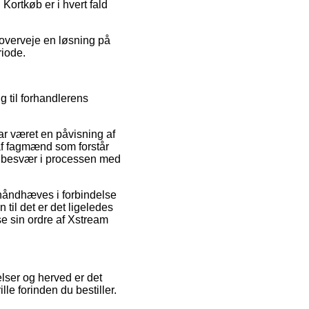
Kortkøb er i hvert fald
u overveje en løsning på
riode.
ng til forhandlerens
r været en påvisning af
 af fagmænd som forstår
es besvær i processen med
 håndhæves i forbindelse
 til det er det ligeledes
se sin ordre af Xstream
gelser og herved er det
e forinden du bestiller.