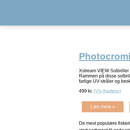
Photocromic
Xstream VIEW Solbriller 
Rammen på disse solbrille
farlige UV-stråler og bes
499
kr.
(Vis fragtpris)
Læs mere »
De mest populære fiskeri