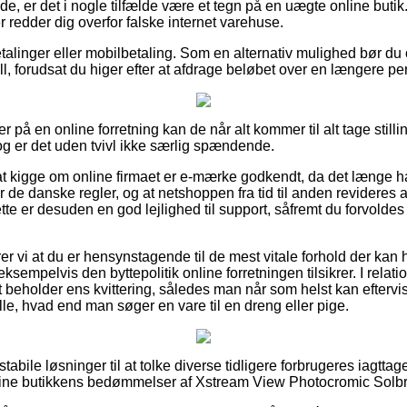
 er det i nogle tilfælde være et tegn på en uægte online butik. 
r redder dig overfor falske internet varehuse.
betalinger eller mobilbetaling. Som en alternativ mulighed bør d
ill, forudsat du higer efter at afdrage beløbet over en længere pe
 på en online forretning kan de når alt kommer til alt tage stilli
og er det uden tvivl ikke særlig spændende.
 kigge om online firmaet er e-mærke godkendt, da det længe ha
 de danske regler, og at netshoppen fra tid til anden revideres
tte er desuden en god lejlighed til support, såfremt du forvold
vi at du er hensynstagende til de mest vitale forhold der kan
empelvis den byttepolitik online forretningen tilsikrer. I relation
 beholder ens kvittering, således man når som helst kan eftervi
le, hvad end man søger en vare til en dreng eller pige.
 stabile løsninger til at tolke diverse tidligere forbrugeres iagtta
line butikkens bedømmelser af Xstream View Photocromic Solbrill