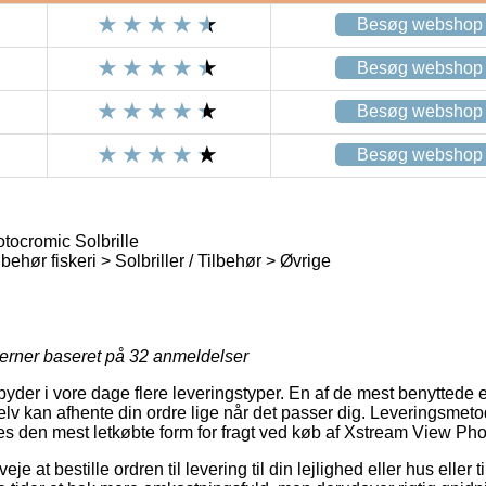
Besøg webshop
Besøg webshop
Besøg webshop
Besøg webshop
ocromic Solbrille
behør fiskeri > Solbriller / Tilbehør > Øvrige
jerner baseret på
32
anmeldelser
byder i vore dage flere leveringstyper. En af de mest benyttede e
lv kan afhente din ordre lige når det passer dig. Leveringsmet
 den mest letkøbte form for fragt ved køb af Xstream View Phot
 at bestille ordren til levering til din lejlighed eller hus eller ti