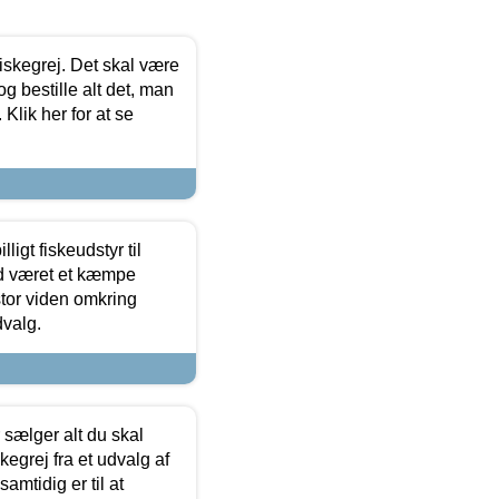
 fiskegrej. Det skal være
og bestille alt det, man
 Klik her for at se
ligt fiskeudstyr til
tid været et kæmpe
stor viden omkring
dvalg.
sælger alt du skal
skegrej fra et udvalg af
samtidig er til at