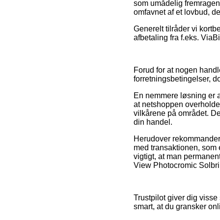
som umådelig fremragende,
omfavnet af et lovbud, de
Generelt tilråder vi kort
afbetaling fra f.eks. ViaB
Forud for at nogen handler
forretningsbetingelser, d
En nemmere løsning er at
at netshoppen overholder
vilkårene på området. De
din handel.
Herudover rekommanderer 
med transaktionen, som eks
vigtigt, at man permanent
View Photocromic Solbril
Trustpilot giver dig visse
smart, at du gransker on