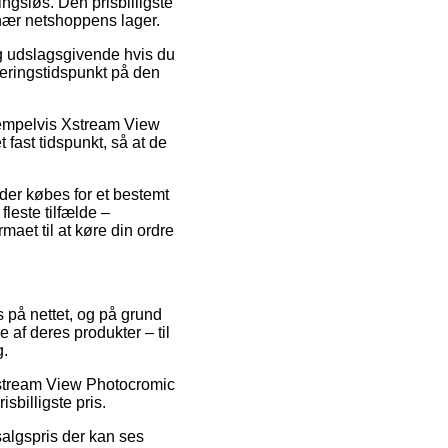
ngsløs. Den prisbilligste
 nær netshoppens lager.
ig udslagsgivende hvis du
everingstidspunkt på den
sempelvis Xstream View
 fast tidspunkt, så at de
 der købes for et bestemt
fleste tilfælde –
aet til at køre din ordre
s på nettet, og på grund
 af deres produkter – til
g.
å Xstream View Photocromic
sbilligste pris.
salgspris der kan ses