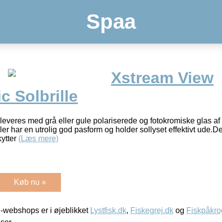
Spaa
Xstream View
 Solbrille
leveres med grå eller gule polariserede og fotokromiske glas af 
r har en utrolig god pasform og holder sollyset effektivt ude.De 
kytter
(Læs mere)
Køb nu »
-webshops er i øjeblikket
Lystfisk.dk
,
Fiskegrej.dk
og
Fiskpåkro