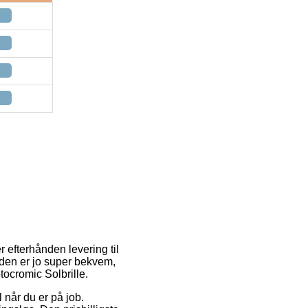
r efterhånden levering til
oden er jo super bekvem,
ocromic Solbrille.
l når du er på job.