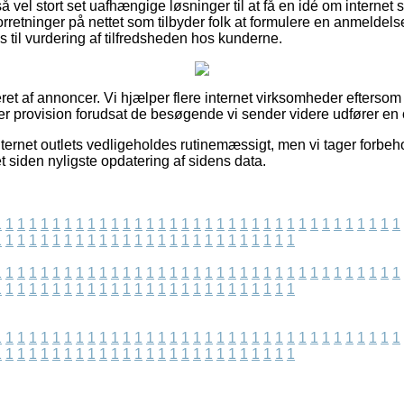
å vel stort set uafhængige løsninger til at få en idé om internet
rretninger på nettet som tilbyder folk at formulere en anmeldel
til vurdering af tilfredsheden hos kunderne.
ret af annoncer. Vi hjælper flere internet virksomheder eftersom
ger provision forudsat de besøgende vi sender videre udfører en 
ternet outlets vedligeholdes rutinemæssigt, men vi tager forbehol
 siden nyligste opdatering af sidens data.
1
1
1
1
1
1
1
1
1
1
1
1
1
1
1
1
1
1
1
1
1
1
1
1
1
1
1
1
1
1
1
1
1
1
1
1
1
1
1
1
1
1
1
1
1
1
1
1
1
1
1
1
1
1
1
1
1
1
1
1
1
1
1
1
1
1
1
1
1
1
1
1
1
1
1
1
1
1
1
1
1
1
1
1
1
1
1
1
1
1
1
1
1
1
1
1
1
1
1
1
1
1
1
1
1
1
1
1
1
1
1
1
1
1
1
1
1
1
1
1
1
1
1
1
1
1
1
1
1
1
1
1
1
1
1
1
1
1
1
1
1
1
1
1
1
1
1
1
1
1
1
1
1
1
1
1
1
1
1
1
1
1
1
1
1
1
1
1
1
1
1
1
1
1
1
1
1
1
1
1
1
1
1