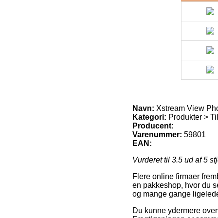
Navn:
Xstream View Phot
Kategori:
Produkter > Til
Producent:
Varenummer:
59801
EAN:
Vurderet til
3.5
ud af 5 st
Flere online firmaer frem
en pakkeshop, hvor du se
og mange gange ligeledes
Du kunne ydermere overveje