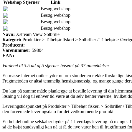
Webshop
Stjerner
Link
Besøg webshop
Besøg webshop
Besøg webshop
Besøg webshop
Navn:
Xstream View Solbrille
Kategori:
Produkter > Tilbehør fiskeri > Solbriller / Tilbehør > Øvrig
Producent:
Varenummer:
59804
EAN:
Vurderet til
3.5
ud af 5 stjerner baseret på
37
anmeldelser
En masse internet outlets yder nu om stunder en række forskellige løsn
Fragtmetoden er altså temmelig hensigtsmæssig, og mange gange derud
Du kan på samme måde planlægge at bestille levering til din hjemmead
løsning vil dog til enhver tid være at du selv henter varerne, hvilket 
Leveringstidspunktet på Produkter > Tilbehør fiskeri > Solbriller / T
den forventede leveringsdato for det vedkommende produkt.
En hel del online selskaber byder på 1 hverdags levering på mange af 
så de højst sandsynligt kan nå at få de nye varer hen til fragtfirmaet før