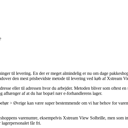
e
inger til levering. En der er meget almindelig er nu om dage pakkeshoppe
over den mest prisbevidste metode til levering ved køb af Xstream Vie
resse eller til adressen hvor du arbejder. Metoden bliver som oftest e
dog afhænger af at du har bopæl nær e-forhandlerens lager.
ilbehør > Øvrige kan være super bestemmende om vi har behov for varen n
shoppens varenumre, eksempelvis Xstream View Solbrille, men som imidle
 lagerpersonalet får fri.