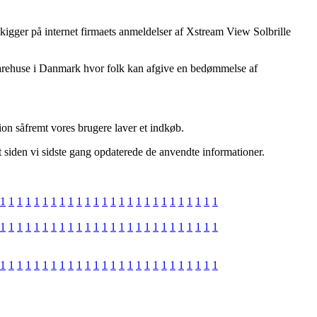
 kigger på internet firmaets anmeldelser af Xstream View Solbrille
e varehuse i Danmark hvor folk kan afgive en bedømmelse af
sion såfremt vores brugere laver et indkøb.
t siden vi sidste gang opdaterede de anvendte informationer.
1
1
1
1
1
1
1
1
1
1
1
1
1
1
1
1
1
1
1
1
1
1
1
1
1
1
1
1
1
1
1
1
1
1
1
1
1
1
1
1
1
1
1
1
1
1
1
1
1
1
1
1
1
1
1
1
1
1
1
1
1
1
1
1
1
1
1
1
1
1
1
1
1
1
1
1
1
1