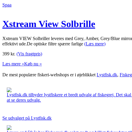
Spaa
Xstream View Solbrille
Xstream VIEW Solbriller leveres med Grey, Amber, Grey/Blue mirror, e
effektivt ude.De optiske filtre spærre farlige
(Læs mere)
399
kr.
(Vis fragtpris)
Læs mere »
Køb nu »
De mest populære fiskeri-webshops er i øjeblikket
Lystfisk.dk
,
Fiskeg
Lystfisk.dk tilbyder lystfiskere et bredt udvalg af fiskegrej. Det skal
at se deres udvalg.
Se udvalget på Lystfisk.dk