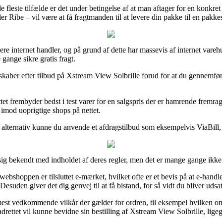
de fleste tilfælde er det under betingelse af at man aftager for en konk
 Ribe – vil være at få fragtmanden til at levere din pakke til en pakke
flere internet handler, og på grund af dette har massevis af internet vare
gange sikre gratis fragt.
kaber efter tilbud på Xstream View Solbrille forud for at du gennemfører
tet frembyder bedst i test varer for en salgspris der er hamrende fremra
 imod uoprigtige shops på nettet.
alternativ kunne du anvende et afdragstilbud som eksempelvis ViaBill, 
g bekendt med indholdet af deres regler, men det er mange gange ikke 
shoppen er tilsluttet e-mærket, hvilket ofte er et bevis på at e-handle
suden giver det dig genvej til at få bistand, for så vidt du bliver udsa
st vedkommende vilkår der gælder for ordren, til eksempel hvilken om
drettet vil kunne bevidne sin bestilling af Xstream View Solbrille, ligeg