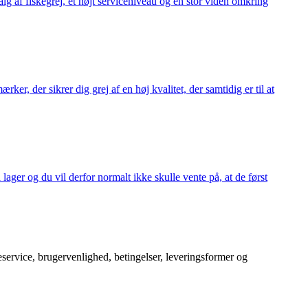
alg af fiskegrej, et højt serviceniveau og en stor viden omkring
ker, der sikrer dig grej af en høj kvalitet, der samtidig er til at
 lager og du vil derfor normalt ikke skulle vente på, at de først
service, brugervenlighed, betingelser, leveringsformer og