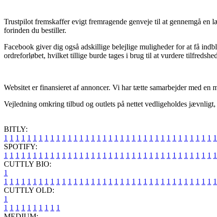
Trustpilot fremskaffer evigt fremragende genveje til at gennemgå en læ
forinden du bestiller.
Facebook giver dig også adskillige belejlige muligheder for at få ind
ordreforløbet, hvilket tillige burde tages i brug til at vurdere tilfreds
Websitet er finansieret af annoncer. Vi har tætte samarbejder med en mas
Vejledning omkring tilbud og outlets på nettet vedligeholdes jævnligt,
BITLY:
1
1
1
1
1
1
1
1
1
1
1
1
1
1
1
1
1
1
1
1
1
1
1
1
1
1
1
1
1
1
1
1
1
1
1
1
1
SPOTIFY:
1
1
1
1
1
1
1
1
1
1
1
1
1
1
1
1
1
1
1
1
1
1
1
1
1
1
1
1
1
1
1
1
1
1
1
1
1
CUTTLY BIO:
1
1
1
1
1
1
1
1
1
1
1
1
1
1
1
1
1
1
1
1
1
1
1
1
1
1
1
1
1
1
1
1
1
1
1
1
1
1
CUTTLY OLD:
1
1
1
1
1
1
1
1
1
1
1
MEDIUM: