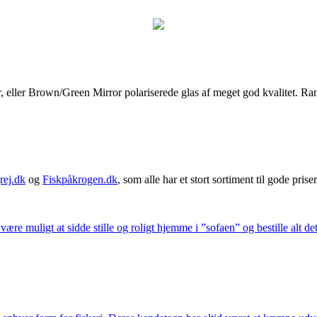
ller Brown/Green Mirror polariserede glas af meget god kvalitet. Ramm
rej.dk
og
Fiskpåkrogen.dk
, som alle har et stort sortiment til gode priser
 være muligt at sidde stille og roligt hjemme i ”sofaen” og bestille alt de