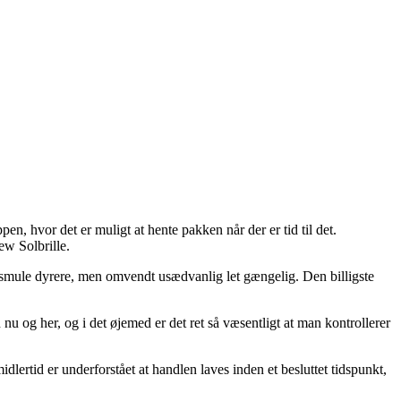
n, hvor det er muligt at hente pakken når der er tid til det.
w Solbrille.
n smule dyrere, men omvendt usædvanlig let gængelig. Den billigste
u og her, og i det øjemed er det ret så væsentligt at man kontrollerer
rtid er underforstået at handlen laves inden et besluttet tidspunkt,