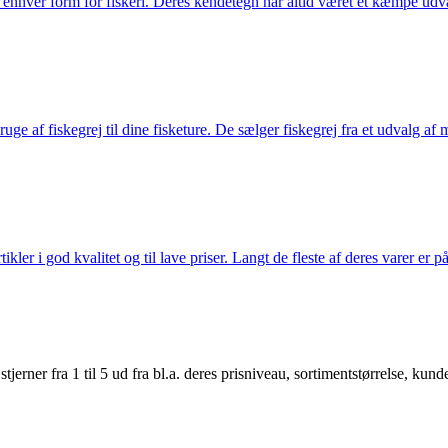
til enhver form for fiskeri. Deres kendetegn har altid været et kæmpe udv
e af fiskegrej til dine fisketure. De sælger fiskegrej fra et udvalg af mær
r i god kvalitet og til lave priser. Langt de fleste af deres varer er på
er fra 1 til 5 ud fra bl.a. deres prisniveau, sortimentstørrelse, kunde