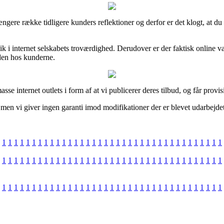
ngere række tidligere kunders reflektioner og derfor er det klogt, at du
blik i internet selskabets troværdighed. Derudover er der faktisk onlin
heden hos kunderne.
se internet outlets i form af at vi publicerer deres tilbud, og får provi
 men vi giver ingen garanti imod modifikationer der er blevet udarbejde
1
1
1
1
1
1
1
1
1
1
1
1
1
1
1
1
1
1
1
1
1
1
1
1
1
1
1
1
1
1
1
1
1
1
1
1
1
1
1
1
1
1
1
1
1
1
1
1
1
1
1
1
1
1
1
1
1
1
1
1
1
1
1
1
1
1
1
1
1
1
1
1
1
1
1
1
1
1
1
1
1
1
1
1
1
1
1
1
1
1
1
1
1
1
1
1
1
1
1
1
1
1
1
1
1
1
1
1
1
1
1