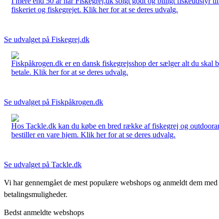
I mere end 50 år har Fiskegrej.dk solgt godt og billigt fiskeudstyr 
fiskeriet og fiskegrejet. Klik her for at se deres udvalg.
Se udvalget på Fiskegrej.dk
Fiskpåkrogen.dk er en dansk fiskegrejsshop der sælger alt du skal brug
betale. Klik her for at se deres udvalg.
Se udvalget på Fiskpåkrogen.dk
Hos Tackle.dk kan du købe en bred række af fiskegrej og outdoorartikle
bestiller en vare hjem. Klik her for at se deres udvalg.
Se udvalget på Tackle.dk
Vi har gennemgået de mest populære webshops og anmeldt dem med stjern
betalingsmuligheder.
Bedst anmeldte webshops