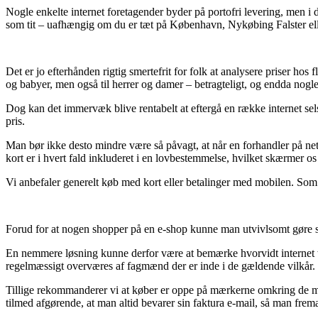
Nogle enkelte internet foretagender byder på portofri levering, men i 
som tit – uafhængig om du er tæt på København, Nykøbing Falster eller
Det er jo efterhånden rigtig smertefrit for folk at analysere priser hos 
og babyer, men også til herrer og damer – betragteligt, og endda nogle 
Dog kan det immervæk blive rentabelt at eftergå en række internet sels
pris.
Man bør ikke desto mindre være så påvagt, at når en forhandler på net
kort er i hvert fald inkluderet i en lovbestemmelse, hvilket skærmer os
Vi anbefaler generelt køb med kort eller betalinger med mobilen. Som 
Forud for at nogen shopper på en e-shop kunne man utvivlsomt gøre si
En nemmere løsning kunne derfor være at bemærke hvorvidt internet web
regelmæssigt overværes af fagmænd der er inde i de gældende vilkår. De
Tillige rekommanderer vi at køber er oppe på mærkerne omkring de me
tilmed afgørende, at man altid bevarer sin faktura e-mail, så man frema