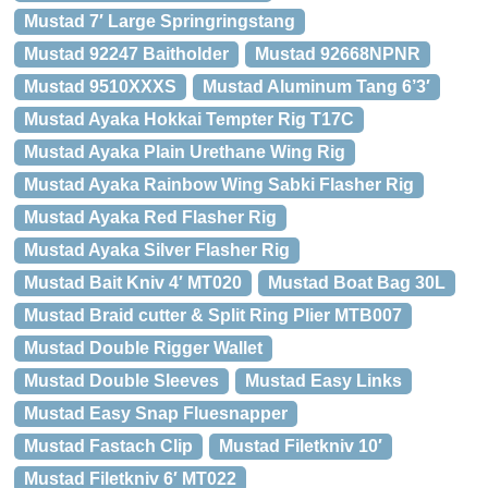
Mustad 7′ Large Springringstang
Mustad 92247 Baitholder
Mustad 92668NPNR
Mustad 9510XXXS
Mustad Aluminum Tang 6’3′
Mustad Ayaka Hokkai Tempter Rig T17C
Mustad Ayaka Plain Urethane Wing Rig
Mustad Ayaka Rainbow Wing Sabki Flasher Rig
Mustad Ayaka Red Flasher Rig
Mustad Ayaka Silver Flasher Rig
Mustad Bait Kniv 4′ MT020
Mustad Boat Bag 30L
Mustad Braid cutter & Split Ring Plier MTB007
Mustad Double Rigger Wallet
Mustad Double Sleeves
Mustad Easy Links
Mustad Easy Snap Fluesnapper
Mustad Fastach Clip
Mustad Filetkniv 10′
Mustad Filetkniv 6′ MT022