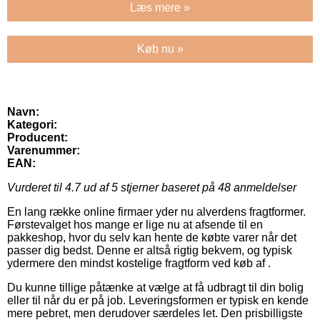
Læs mere »
Køb nu »
Navn:
Kategori:
Producent:
Varenummer:
EAN:
Vurderet til
4.7
ud af 5 stjerner baseret på
48
anmeldelser
En lang række online firmaer yder nu alverdens fragtformer.
Førstevalget hos mange er lige nu at afsende til en
pakkeshop, hvor du selv kan hente de købte varer når det
passer dig bedst. Denne er altså rigtig bekvem, og typisk
ydermere den mindst kostelige fragtform ved køb af .
Du kunne tillige påtænke at vælge at få udbragt til din bolig
eller til når du er på job. Leveringsformen er typisk en kende
mere pebret, men derudover særdeles let. Den prisbilligste