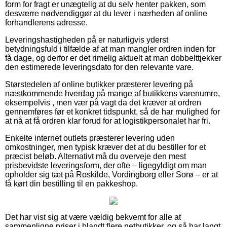
form for fragt er unægtelig at du selv henter pakken, som
desværre nødvendiggør at du lever i nærheden af online
forhandlerens adresse.
Leveringshastigheden på er naturligvis yderst
betydningsfuld i tilfælde af at man mangler ordren inden for
få dage, og derfor er det rimelig aktuelt at man dobbelttjekker
den estimerede leveringsdato for den relevante vare.
Størstedelen af online butikker præsterer levering på
næstkommende hverdag på mange af butikkens varenumre,
eksempelvis , men vær på vagt da det kræver at ordren
gennemføres før et konkret tidspunkt, så de har mulighed for
at nå at få ordren klar forud for at logistikpersonalet har fri.
Enkelte internet outlets præsterer levering uden
omkostninger, men typisk kræver det at du bestiller for et
præcist beløb. Alternativt må du overveje den mest
prisbevidste leveringsform, der ofte – ligegyldigt om man
opholder sig tæt på Roskilde, Vordingborg eller Sorø – er at
få kørt din bestilling til en pakkeshop.
Det har vist sig at være vældig bekvemt for alle at
sammenligne priser i blandt flere netbutikker, og så har langt