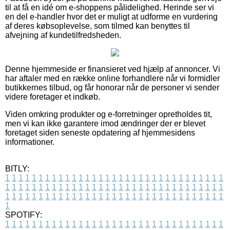
til at få en idé om e-shoppens pålidelighed. Herinde ser vi
en del e-handler hvor det er muligt at udforme en vurdering
af deres købsoplevelse, som tilmed kan benyttes til
afvejning af kundetilfredsheden.
Denne hjemmeside er finansieret ved hjælp af annoncer. Vi
har aftaler med en række online forhandlere når vi formidler
butikkernes tilbud, og får honorar når de personer vi sender
videre foretager et indkøb.
Viden omkring produkter og e-forretninger opretholdes tit,
men vi kan ikke garantere imod ændringer der er blevet
foretaget siden seneste opdatering af hjemmesidens
informationer.
BITLY:
1
1
1
1
1
1
1
1
1
1
1
1
1
1
1
1
1
1
1
1
1
1
1
1
1
1
1
1
1
1
1
1
1
1
1
1
1
1
1
1
1
1
1
1
1
1
1
1
1
1
1
1
1
1
1
1
1
1
1
1
1
1
1
1
1
1
1
1
1
1
1
1
1
1
1
1
1
1
1
1
1
1
1
1
1
1
1
1
1
1
1
1
1
1
1
1
1
1
1
1
SPOTIFY:
1
1
1
1
1
1
1
1
1
1
1
1
1
1
1
1
1
1
1
1
1
1
1
1
1
1
1
1
1
1
1
1
1