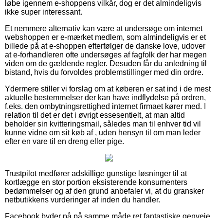
løbe igennem e-shoppens vilkår, dog er det almindeligvis
ikke super interessant.
Et nemmere alternativ kan være at undersøge om internet
webshoppen er e-mærket medlem, som almindeligvis er et
billede på at e-shoppen efterfølger de danske love, udover
at e-forhandleren ofte undersøges af fagfolk der har megen
viden om de gældende regler. Desuden får du anledning til
bistand, hvis du forvoldes problemstillinger med din ordre.
Ydermere stiller vi forslag om at køberen er sat ind i de mest
aktuelle bestemmelser der kan have indflydelse på ordren,
f.eks. den ombytningsrettighed internet firmaet kører med. I
relation til det er det i øvrigt essesentielt, at man altid
beholder sin kvitteringsmail, således man til enhver tid vil
kunne vidne om sit køb af , uden hensyn til om man leder
efter en vare til en dreng eller pige.
Trustpilot medfører adskillige gunstige løsninger til at
kortlægge en stor portion eksisterende konsumenters
bedømmelser og af den grund anbefaler vi, at du gransker
netbutikkens vurderinger af inden du handler.
Facebook byder på på samme måde ret fantastiske genveje