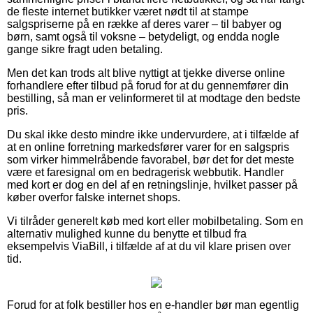
de fleste internet butikker været nødt til at stampe
salgspriserne på en række af deres varer – til babyer og
børn, samt også til voksne – betydeligt, og endda nogle
gange sikre fragt uden betaling.
Men det kan trods alt blive nyttigt at tjekke diverse online
forhandlere efter tilbud på forud for at du gennemfører din
bestilling, så man er velinformeret til at modtage den bedste
pris.
Du skal ikke desto mindre ikke undervurdere, at i tilfælde af
at en online forretning markedsfører varer for en salgspris
som virker himmelråbende favorabel, bør det for det meste
være et faresignal om en bedragerisk webbutik. Handler
med kort er dog en del af en retningslinje, hvilket passer på
køber overfor falske internet shops.
Vi tilråder generelt køb med kort eller mobilbetaling. Som en
alternativ mulighed kunne du benytte et tilbud fra
eksempelvis ViaBill, i tilfælde af at du vil klare prisen over
tid.
Forud for at folk bestiller hos en e-handler bør man egentlig